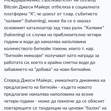
Междувременно, съоснователят на Onramp
Bitcoin Джеси Майерс отбеляза в социалната
платформа "X", че шокът от т.нар. събитието
"халвинг" (halvening), може би се е оказал
основният катализатор зад това рали. "Халвинг"
(halvening) се случва на приблизително четири
години и води до намалява наполовина
количеството биткойн токени, които т. нар.
"биткойн миньори" получават като награда за
работата си, което в крайна сметка води до
забавянето на "добива" на нови биткойни.
Според Джеси Майерс, уникалната динамика на
предлагането на биткойн - където новото
предлагане намалява наполовина на всеки
четири години - може да помогне да се обяснят
повтарящите се тенденции на ценови "балон" на