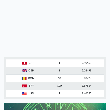
CHF
1
2.10463
GBP
1
2.24498
RON
10
3.83729
TRY
100
3.87564
USD
1
1.66355