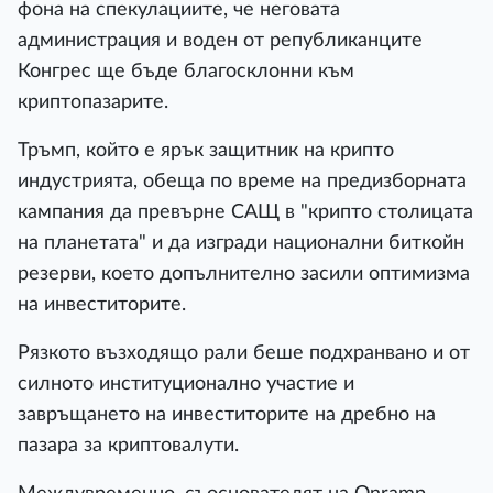
фона на спекулациите, че неговата
администрация и воден от републиканците
Конгрес ще бъде благосклонни към
криптопазарите.
Тръмп, който е ярък защитник на крипто
индустрията, обеща по време на предизборната
кампания да превърне САЩ в "крипто столицата
на планетата" и да изгради национални биткойн
резерви, което допълнително засили оптимизма
на инвеститорите.
Рязкото възходящо рали беше подхранвано и от
силното институционално участие и
завръщането на инвеститорите на дребно на
пазара за криптовалути.