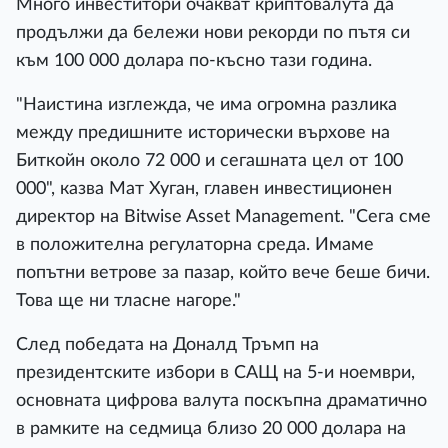
Много инвеститори очакват криптовалута да
продължи да бележи нови рекорди по пътя си
към 100 000 долара по-късно тази година.
"Наистина изглежда, че има огромна разлика
между предишните исторически върхове на
Биткойн около 72 000 и сегашната цел от 100
000", казва Мат Хуган, главен инвестиционен
директор на Bitwise Asset Management. "Сега сме
в положителна регулаторна среда. Имаме
попътни ветрове за пазар, който вече беше бичи.
Това ще ни тласне нагоре."
След победата на Доналд Тръмп на
президентските избори в САЩ на 5-и ноември,
основната цифрова валута поскъпна драматично
в рамките на седмица близо 20 000 долара на