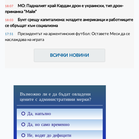
МО: Падналият край Кардам дрон е украински, тип дрон-
18:07
примамка “Майя”
Бунт срещу капитализма: младите американци и работниците
18:03
се обръщат към социализма
Президентът на аржентинския футбол: Оставете Меси да се
17:51
наслаждава на играта
ВСИЧКИ НОВИНИ