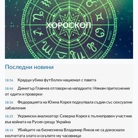
ХОРОСКОП
Последни новини
Крадци убиха футболен национал с павета
18:56
Димитър Главчев отговори на нападките: Нямам притеснения
18:46
от одити и проверки
Федерацията на Южна Корея подкупвала съдии със сексуални
18:36
забавления
Украински анализатор: Северна Корея е пълноправен участник
18:25
във войната на Русия срещу Украйна
Убийците на бизнесмена Владимир Янков не са докоснали
18:14
кюлчетата злато и скъпите му часовници