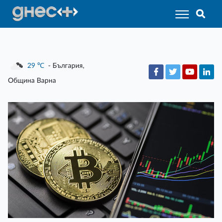
29
℃
- България,
Община Варна