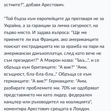
устните?", добавя Арестович.
"Той бърза към европейците да преговаря не за
Украйна, а за гаранции за лична сигурност, на
първо място. И задава въпроса: "Ще ме
приемете ли във Франция, ако американците
поискат екстрадицията ми за кражба на пари на
американски данъкоплатци, след като вече не
съм президент?" А Макрон казва: "Ъъъ...", и се
обръща към британците: "А вие?" "Ами,
всъщност, бла-бла-бла..." Обръща се към
германците: "А вие?" Германците: "Ами,
разбирате проблемите ми. 70% не одобряват
представянето ми като лидер, федерален
канцлер или ръководител на коалицията",
коментира Арестович срещата в Лондон.