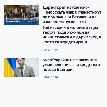
Директорът на Киевско-
Печорската лавра: Манастирът
да е украински Ватикан и да
изкореним руския свят
Той насърчи дипломатите да
търсят поддръжници на
инициативата и в държавите, в
които са акредитирани
преди 4 часа
Киев: Украйна не е насочвала
умишлено никакви средства в
посока България
преди 4 часа