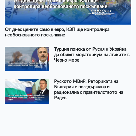
От днес цените само в евро, КЗП ще контролира
необоснованото поскъпване
Турция поиска от Русия и Украйна
да обявят мораториум на атаките в
Черно море
Руското МВнР: Реториката на
България е по-сдържана и
рационална с правителството на
Радев