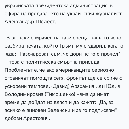
украинската президентска администрация, в
ефира на предаването на украинския журналист
Александър Шелест.
"Зеленски е мрачен на тази среща, защото ясно
разбира печата, който Тръмп му е ударил, когато
каза: "Разочарован съм, че дори не го е прочел"
– това е политическа смъртна присъда.
Проблемът е, че ако американците сериозно
ограничат помощта сега, фронтът ще се срине с
ускорени темпове. (Давид) Арахамия или Юлия
Володимировна (Тимошенко) няма да имат
време да дойдат на власт и да кажат: "Да, за
всичко е виновен Зеленски и аз го подписвам",
добави Арестович.