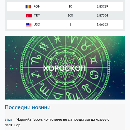
RON
10
3.83729
TRY
100
3.87564
USD
1
1.66355
ХОРОСКОП
Последни новини
Чарлийз Терон, която вече не си представя да живее с
14:26
партньор