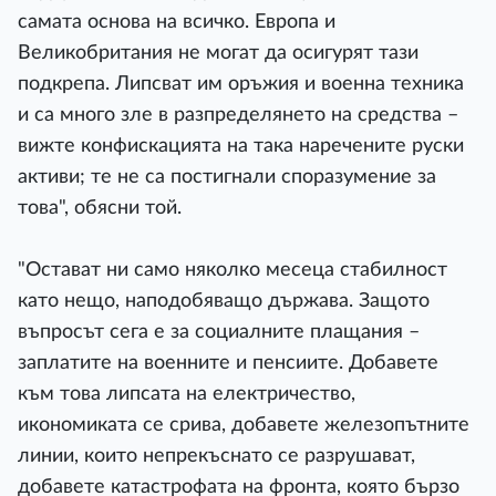
самата основа на всичко. Европа и
Великобритания не могат да осигурят тази
подкрепа. Липсват им оръжия и военна техника
и са много зле в разпределянето на средства –
вижте конфискацията на така наречените руски
активи; те не са постигнали споразумение за
това", обясни той.
"Остават ни само няколко месеца стабилност
като нещо, наподобяващо държава. Защото
въпросът сега е за социалните плащания –
заплатите на военните и пенсиите. Добавете
към това липсата на електричество,
икономиката се срива, добавете железопътните
линии, които непрекъснато се разрушават,
добавете катастрофата на фронта, която бързо