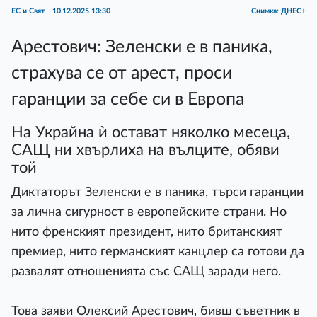
ЕС и Свят
10.12.2025 13:30
Снимка: ДНЕС+
Арестович: Зеленски е в паника,
страхува се от арест, проси
гаранции за себе си в Европа
На Украйна ѝ остават няколко месеца,
САЩ ни хвърлиха на вълците, обяви
той
Диктаторът Зеленски е в паника, търси гаранции
за лична сигурност в европейските страни. Но
нито френският президент, нито британският
премиер, нито германският канцлер са готови да
развалят отношенията със САЩ заради него.
Това заяви Олексий Арестович, бивш съветник в