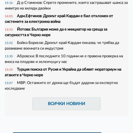
Д-р Стаменов: Спрете промените, които застрашават шанса за
14:16
инвитро на хиляди двойки
Адм.Ефтимов: Дронът край Кардам е бил отклонен от
14:05
системите за електронна война
Йотова: България може да е инициатор на среща за
13:53
сигурността в Черно море
Бойко Борисов: Дронът край Кардам показва, че трябва да
13:42
развиваме военната си индустрия
Абровски: В последните 10 години не е правена проверка на
13:30
вноса на плодове и зеленчуци у нас
Турция поиска от Русия и Украйна да обявят мораториум на
13:19
атаките в Черно море
МВР: Останките от дрона ще бъдат дадени за експертно
13:07
изследване
ВСИЧКИ НОВИНИ