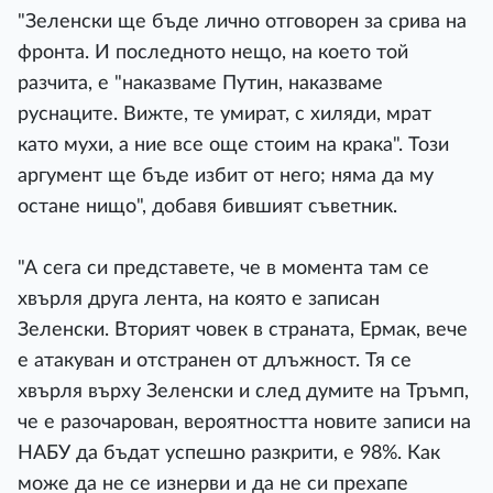
"Зеленски ще бъде лично отговорен за срива на
фронта. И последното нещо, на което той
разчита, е "наказваме Путин, наказваме
руснаците. Вижте, те умират, с хиляди, мрат
като мухи, а ние все още стоим на крака". Този
аргумент ще бъде избит от него; няма да му
остане нищо", добавя бившият съветник.
"А сега си представете, че в момента там се
хвърля друга лента, на която е записан
Зеленски. Вторият човек в страната, Ермак, вече
е атакуван и отстранен от длъжност. Тя се
хвърля върху Зеленски и след думите на Тръмп,
че е разочарован, вероятността новите записи на
НАБУ да бъдат успешно разкрити, е 98%. Как
може да не се изнерви и да не си прехапе