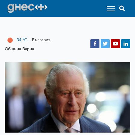
34
℃
- България,
Община Варна