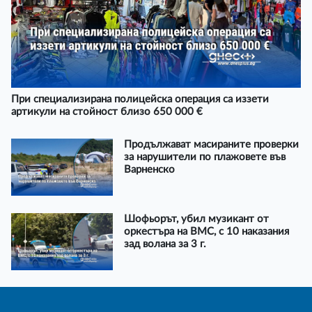
При специализирана полицейска операция са иззети
артикули на стойност близо 650 000 €
Продължават масираните проверки
за нарушители по плажовете във
Варненско
Шофьорът, убил музикант от
оркестъра на ВМС, с 10 наказания
зад волана за 3 г.