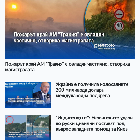
Пожарът край АМ "Тракия“ е овладян частично, отвориха
магистралата
Украйна е получила колосалните
200 милиарда долара
международна подкрепа
"Индипендънт": Украинските удари
по руски цивилни поставят под
въпрос западната помощ за Киев