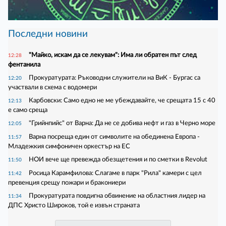
Последни новини
"Майко, искам да се лекувам": Има ли обратен път след
12:28
фентанила
Прокуратурата: Ръководни служители на ВиК - Бургас са
12:20
участвали в схема с водомери
Карбовски: Само едно не ме убеждавайте, че срещата 15 с 40
12:13
е само среща
"Грийнпийс" от Варна: Да не се добива нефт и газ в Черно море
12:05
Варна посреща един от символите на обединена Европа -
11:57
Младежкия симфоничен оркестър на ЕС
НОИ вече ще превежда обезщетения и по сметки в Revolut
11:50
Росица Карамфилова: Слагаме в парк "Рила" камери с цел
11:42
превенция срещу пожари и бракониери
Прокуратурата повдигна обвинение на областния лидер на
11:34
ДПС Христо Широков, той е извън страната