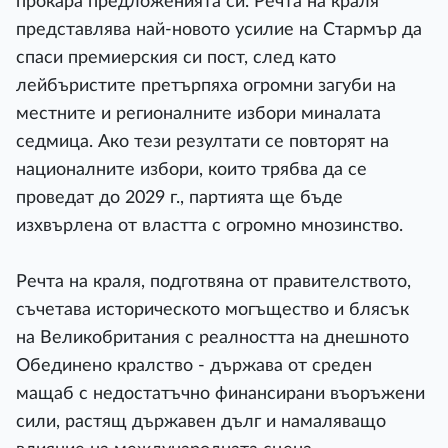
прокара предложенията си. Речта на краля
представлява най-новото усилие на Стармър да
спаси премиерския си пост, след като
лейбъристите претърпяха огромни загуби на
местните и регионалните избори миналата
седмица. Ако тези резултати се повторят на
националните избори, които трябва да се
проведат до 2029 г., партията ще бъде
изхвърлена от властта с огромно мнозинство.
Речта на краля, подготвяна от правителството,
съчетава историческото могъщество и блясък
на Великобритания с реалността на днешното
Обединено кралство - държава от среден
мащаб с недостатъчно финансирани въоръжени
сили, растящ държавен дълг и намаляващо