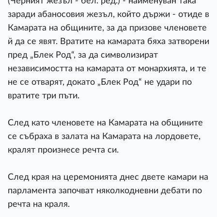
(Черният жезъл - бел. ред.) - наименуван така
заради абаносовия жезъл, който държи - отиде в
Камарата на общините, за да призове членовете
й да се явят. Вратите на камарата бяха затворени
пред „Блек Род“, за да символизират
независимостта на камарата от монархията, и те
не се отварят, докато „Блек Род“ не удари по
вратите три пъти.
След като членовете на Камарата на общините
се събраха в залата на Камарата на лордовете,
кралят произнесе речта си.
След края на церемонията днес двете камари на
парламента започват няколкодневни дебати по
речта на краля.