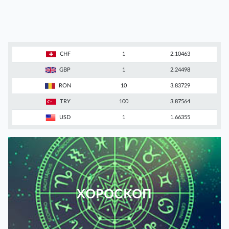
CHF
1
2.10463
GBP
1
2.24498
RON
10
3.83729
TRY
100
3.87564
USD
1
1.66355
ХОРОСКОП