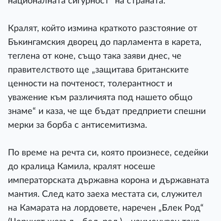
националната сигурност“ на страната.
Кралят, който измина краткото разстояние от
Бъкингамския дворец до парламента в карета,
теглена от коне, също така заяви днес, че
правителството ще „защитава британските
ценности на почтеност, толерантност и
уважение към различията под нашето общо
знаме“ и каза, че ще бъдат предприети спешни
мерки за борба с антисемитизма.
По време на речта си, която произнесе, седейки
до кралица Камила, кралят носеше
императорската държавна корона и държавната
мантия. След като заеха местата си, служител
на Камарата на лордовете, наречен „Блек Род“