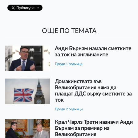
ОЩЕ ПО ТЕМАТА
Анди Бърнам намали сметките
за ток на англичаните
преди 1 седмица
Домакинствата във
Великобритания няма да
плащат ДДС върху сметките за
ток
преди 2 седмици
Крал Чарлз Трети назначи Анди
Бърнам за премиер на
Великобритания