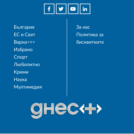
България
За нас
ЕС и Свят
Политика за
Варна<+>
бисквитките
Избрано
Спорт
Любопитно
Крими
Наука
Мултимедия