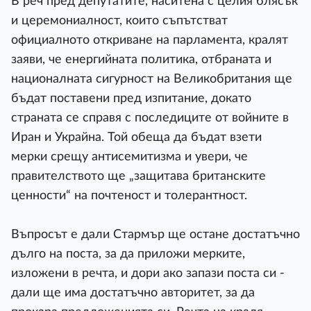
В реч пред депутатите, наситена с целия блясък
и церемониалност, които съпътстват
официалното откриване на парламента, кралят
заяви, че енергийната политика, отбраната и
националната сигурност на Великобритания ще
бъдат поставени пред изпитание, докато
страната се справя с последиците от войните в
Иран и Украйна. Той обеща да бъдат взети
мерки срещу антисемитизма и увери, че
правителството ще „защитава британските
ценности“ на почтеност и толерантност.
Въпросът е дали Стармър ще остане достатъчно
дълго на поста, за да приложи мерките,
изложени в речта, и дори ако запази поста си -
дали ще има достатъчно авторитет, за да