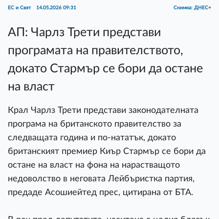
ЕС и Свят
14.05.2026 09:31
Снимка: ДНЕС+
АП: Чарлз Трети представи
програмата на правителството,
докато Стармър се бори да остане
на власт
Крал Чарлз Трети представи законодателната
програма на британското правителство за
следващата година и по-нататък, докато
британският премиер Киър Стармър се бори да
остане на власт на фона на нарастващото
недоволство в неговата Лейбъристка партия,
предаде Асошиейтед прес, цитирана от БТА.