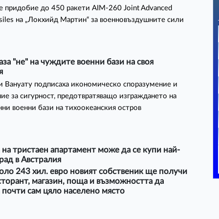
е придобие до 450 ракети AIM-260 Joint Advanced
issiles на „Локхийд Мартин“ за военновъздушните сили
аза "не" на чуждите военни бази на своя
я
и Вануату подписаха икономическо споразумение и
ие за сигурност, предотвратяващо изграждането на
ни военни бази на тихоокеанския остров
 на тристаен апартамент може да се купи най-
рад в Австралия
ло 243 хил. евро новият собственик ще получи
сторант, магазин, поща и възможността да
 почти сам цяло населено място