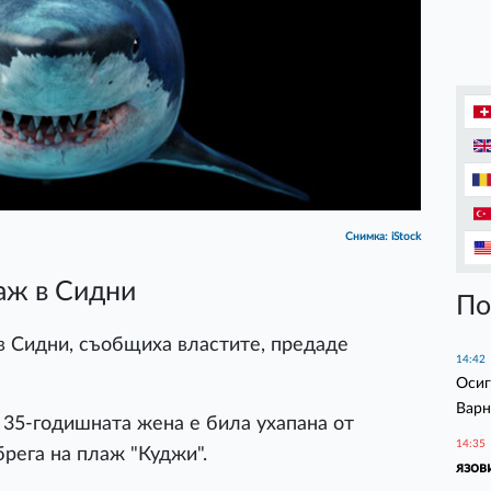
Снимка: iStock
аж в Сидни
По
в Сидни, съобщиха властите, предаде
14:42
Осиг
Варн
е 35-годишната жена е била ухапана от
14:35
брега на плаж "Куджи".
язов