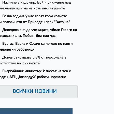
Насилие в Радомир: Бой и унижение над
лнолетен вдигна на крак институциите
Всяка година у нас горят гори колкото
и половината от Природен парк "Витоша"
Доведоха в съда учениците, убили Георги на
ежкия хълм. Побоят бил над час
Бургас, Варна и София са начело по наети
лнолетни работници
Донев съкращава 5,8% от персонала в
стерство на финансите
Енергийният министър: Износът на ток е
рден, АЕЦ „Козлодуй“ работи нормално
ВСИЧКИ НОВИНИ