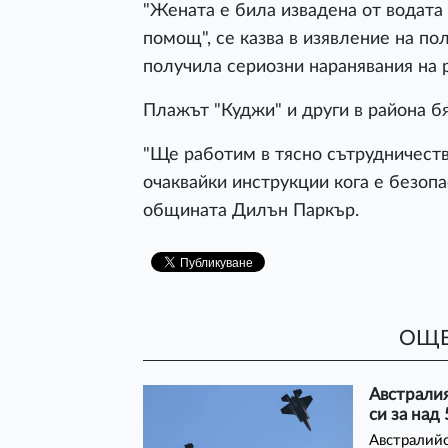
"Жената е била извадена от водата 
помощ", се казва в изявление на пол
получила сериозни наранявания на р
Плажът "Куджи" и други в района бя
"Ще работим в тясно сътрудничест
очаквайки инструкции кога е безопа
общината Дилън Паркър.
ОЩЕ
Австралия
си за над
Австралийс