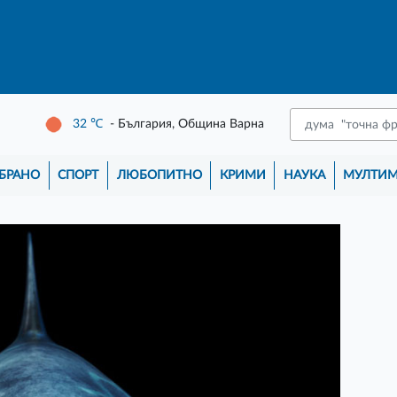
32
℃
- България, Община Варна
БРАНО
СПОРТ
ЛЮБОПИТНО
КРИМИ
НАУКА
МУЛТИ