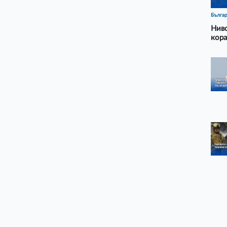
Бълга
Ниво
кора