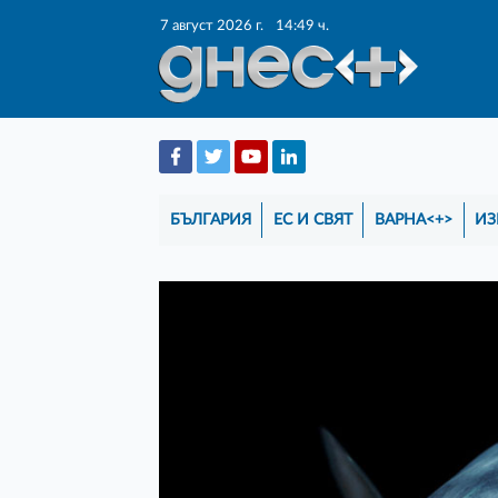
7 август 2026 г.
14:49 ч.
БЪЛГАРИЯ
ЕС И СВЯТ
ВАРНА<+>
ИЗ