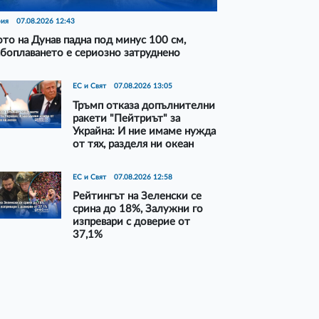
рия
07.08.2026 12:43
то на Дунав падна под минус 100 см,
боплаването е сериозно затруднено
ЕС и Свят
07.08.2026 13:05
Тръмп отказа допълнителни
ракети "Пейтриът" за
Украйна: И ние имаме нужда
от тях, разделя ни океан
ЕС и Свят
07.08.2026 12:58
Рейтингът на Зеленски се
срина до 18%, Залужни го
изпревари с доверие от
37,1%