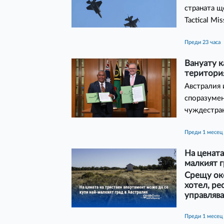
страната щ
Tactical M
преди 23 часа
Вануату к
територи
Австралия 
споразумен
чуждестран
преди 1 месец
На цената
малкият г
Срещу око
хотел, ре
управлява
преди 1 месец