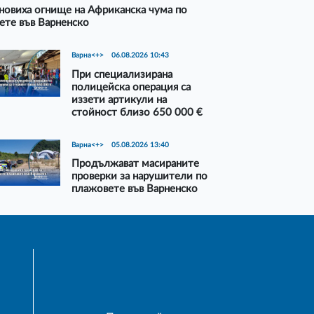
новиха огнище на Африканска чума по
ете във Варненско
Варна<+>
06.08.2026 10:43
При специализирана
полицейска операция са
иззети артикули на
стойност близо 650 000 €
Варна<+>
05.08.2026 13:40
Продължават масираните
проверки за нарушители по
плажовете във Варненско