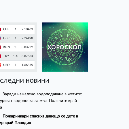
CHF
1
2.10463
GBP
1
2.24498
ХОРОСКОП
RON
10
3.83729
TRY
100
3.87564
USD
1
1.66355
следни новини
Заради намалено водоподаване в жегите:
уряват водоноска за м-ст Поляните край
а
Пожарникари спасиха давещо се дете в
ир край Пловдив