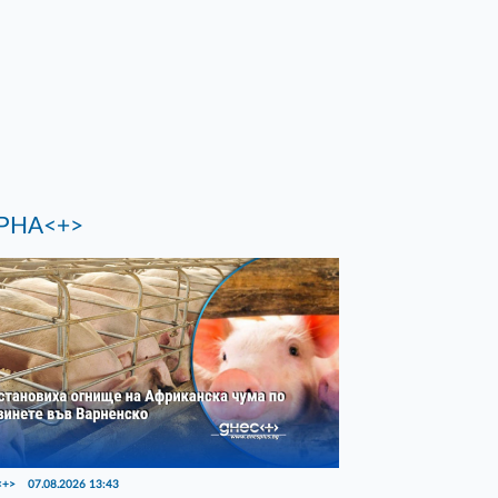
РНА<+>
<+>
07.08.2026 13:43