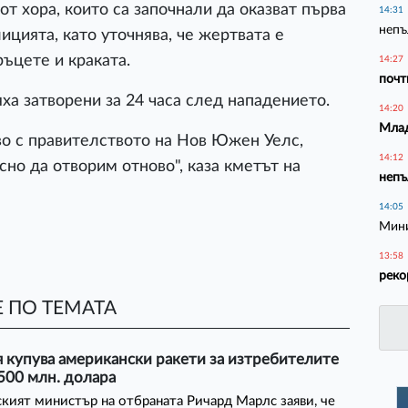
от хора, които са започнали да оказват първа
14:31
непъ
ицията, като уточнява, че жертвата е
ъцете и краката.
14:27
почт
ха затворени за 24 часа след нападението.
14:20
Млад
во с правителството на Нов Южен Уелс,
14:12
сно да отворим отново", каза кметът на
непъ
14:05
Мини
13:58
реко
 ПО ТЕМАТА
 купува американски ракети за изтребителите
 500 млн. долара
кият министър на отбраната Ричард Марлс заяви, че