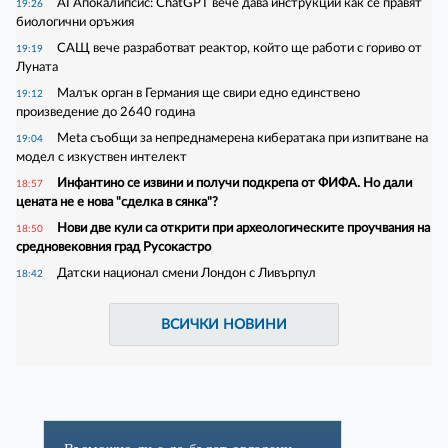
AI Апокалипсис: ChatGPT вече дава инструкции как се правят
19:26
биологични оръжия
САЩ вече разработват реактор, който ще работи с гориво от
19:19
Луната
Малък орган в Германия ще свири едно единствено
19:12
произведение до 2640 година
Meta съобщи за непреднамерена кибератака при изпитване на
19:04
модел с изкуствен интелект
Инфантино се извини и получи подкрепа от ФИФА. Но дали
18:57
цената не е нова "сделка в сянка"?
Нови две кули са открити при археологическите проучвания на
18:50
средновековния град Русокастро
Датски национал смени Лондон с Ливърпул
18:42
ВСИЧКИ НОВИНИ