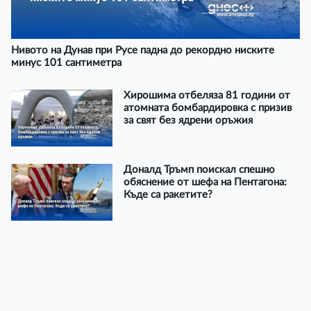
Нивото на Дунав при Русе падна до рекордно ниските
минус 101 сантиметра
Хирошима отбеляза 81 години от
атомната бомбардировка с призив
за свят без ядрени оръжия
Доналд Тръмп поискал спешно
обяснение от шефа на Пентагона:
Къде са ракетите?