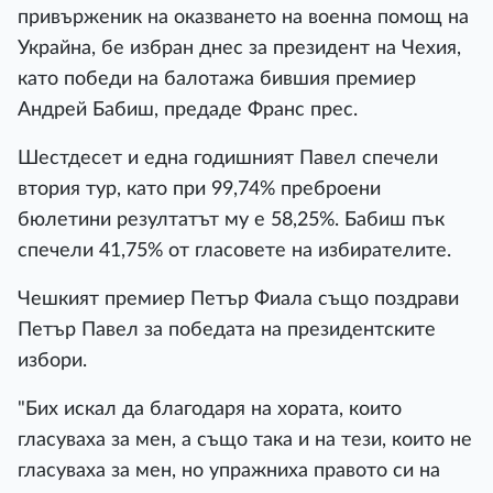
привърженик на оказването на военна помощ на
Украйна, бе избран днес за президент на Чехия,
като победи на балотажа бившия премиер
Андрей Бабиш, предаде Франс прес.
Шестдесет и една годишният Павел спечели
втория тур, като при 99,74% преброени
бюлетини резултатът му е 58,25%. Бабиш пък
спечели 41,75% от гласовете на избирателите.
Чешкият премиер Петър Фиала също поздрави
Петър Павел за победата на президентските
избори.
"Бих искал да благодаря на хората, които
гласуваха за мен, а също така и на тези, които не
гласуваха за мен, но упражниха правото си на