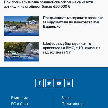
При специализирана полицейска операция са иззети
артикули на стойност близо 650 000 €
Продължават масираните проверки
за нарушители по плажовете във
Варненско
Шофьорът, убил музикант от
оркестъра на ВМС, с 10 наказания
зад волана за 3 г.
България
За нас
ЕС и Свят
Политика за