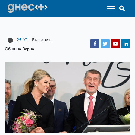
25
℃
- България,
Община Варна