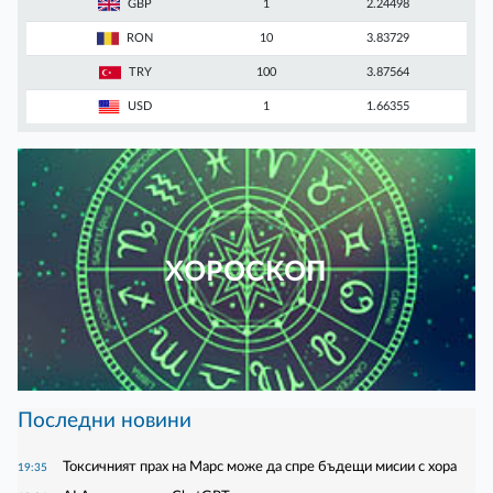
GBP
1
2.24498
RON
10
3.83729
TRY
100
3.87564
USD
1
1.66355
ХОРОСКОП
Последни новини
Токсичният прах на Марс може да спре бъдещи мисии с хора
19:35