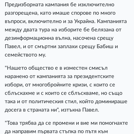
Предизборната кампания бе изключително
разгорещена, като имаше спорове по много
въпроси, включително и за Украйна. Кампанията
между двата тура на изборите бе белязана от
дезинформационна вълна, насочена срещу
Павел, и от смъртни заплахи срещу Бабиш и
семейството му.
"Нашето общество е в изместен смисъл
наранено от кампанията за президентските
избори, от многобройните кризи, с които се
сблъскахме и с които се сблъскваме, но също
така и от политическия стил, който доминираше
досега в страната ни", изтъкна Павел.
"Това трябва да се промени и вие ми помогнахте
да направим първата стъпка по пътя към