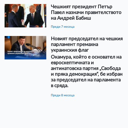
Чешкият президент Петър
Павел назначи правителството
на Андрей Бабиш
преди 7 месеца
Новият председател на чешкия
парламент премахна
украинския флаг
Окамура, който е основател на
евроскептичната и
антинатовска партия „Свобода
и пряка демокрация“, бе избран
за председател на парламента
в сряда.
преди 8 месеца