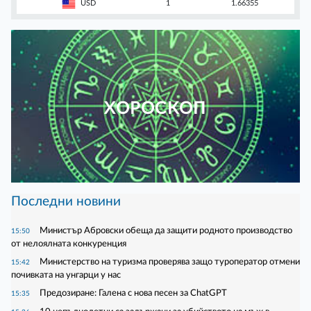
USD
1
1.66355
ХОРОСКОП
Последни новини
Министър Абровски обеща да защити родното производство
15:50
от нелоялната конкуренция
Министерство на туризма проверява защо туроператор отмени
15:42
почивката на унгарци у нас
Предозиране: Галена с нова песен за ChatGPT
15:35