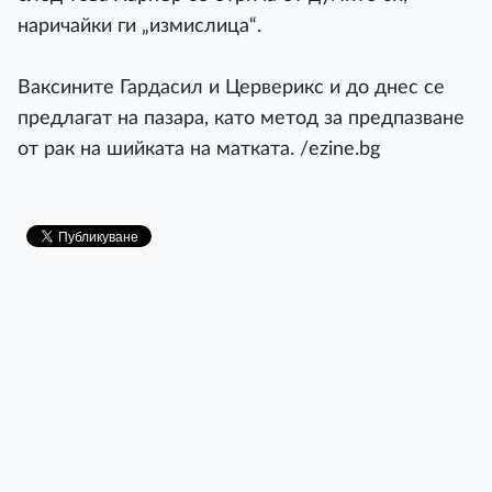
наричайки ги „измислица“.
Ваксините Гардасил и Церверикс и до днес се
предлагат на пазара, като метод за предпазване
от рак на шийката на матката. /ezine.bg