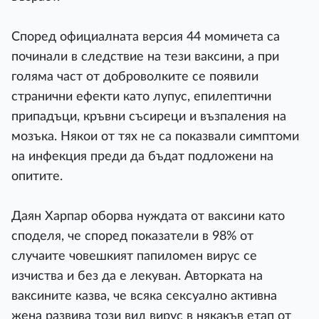
Според официалната версия 44 момичета са
починали в следствие на тези ваксини, а при
голяма част от доброволките се появили
странични ефекти като лупус, епилептични
припадъци, кръвни съсиреци и възпаления на
мозъка. Някои от тях не са показвали симптоми
на инфекция преди да бъдат подложени на
опитите.
Даян Харпар оборва нуждата от ваксини като
споделя, че според показатели в 98% от
случаите човешкият папиломен вирус се
изчиства и без да е лекуван. Авторката на
ваксините казва, че всяка сексуално активна
жена развива този вид вирус в някакъв етап от