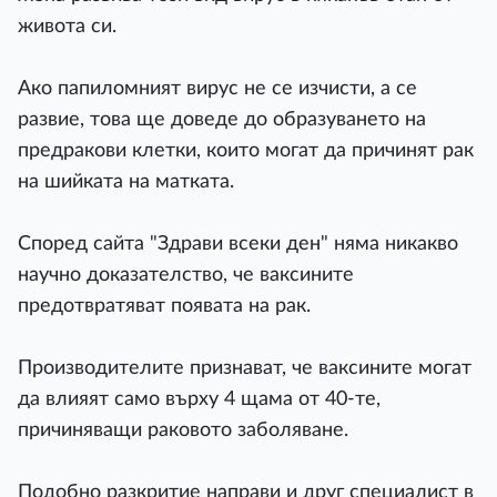
живота си.
Ако папиломният вирус не се изчисти, а се
развие, това ще доведе до образуването на
предракови клетки, които могат да причинят рак
на шийката на матката.
Според сайта "Здрави всеки ден" няма никакво
научно доказателство, че ваксините
предотвратяват появата на рак.
Производителите признават, че ваксините могат
да влияят само върху 4 щама от 40-те,
причиняващи раковото заболяване.
Подобно разкритие направи и друг специалист в