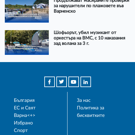
Продължават масираните проверки
за нарушители по плажовете във
Варненско
Шофьорът, убил музикант от
оркестъра на ВМС, с 10 наказания
зад волана за 3 г.
България
За нас
ЕС и Свят
Политика за
Варна<+>
бисквитките
Избрано
Спорт