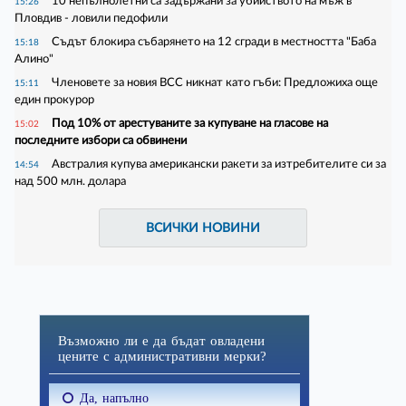
10 непълнолетни са задържани за убийството на мъж в
15:26
Пловдив - ловили педофили
Съдът блокира събарянето на 12 сгради в местността "Баба
15:18
Алино"
Членовете за новия ВСС никнат като гъби: Предложиха още
15:11
един прокурор
Под 10% от арестуваните за купуване на гласове на
15:02
последните избори са обвинени
Австралия купува американски ракети за изтребителите си за
14:54
над 500 млн. долара
ВСИЧКИ НОВИНИ