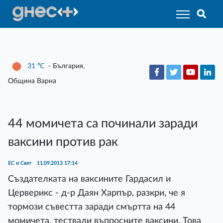
31
℃
- България,
Община Варна
44 момичета са починали заради
ваксини против рак
ЕС и Свят
11.09.2013 17:14
Създателката на ваксините Гардасил и
Церверикс - д-р Даян Харпър, разкри, че я
тормози съвестта заради смъртта на 44
момичета, тествали въпросните ваксини. Това