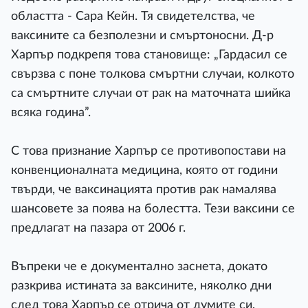
областта - Сара Кейн. Тя свидетелства, че
ваксините са безполезни и смъртоносни. Д-р
Харпър подкрепя това становище: „Гардасил се
свързва с поне толкова смъртни случаи, колкото
са смъртните случаи от рак на маточната шийка
всяка година”.
С това признание Харпър се противопостави на
конвенционалната медицина, която от години
твърди, че ваксинацията против рак намалява
шансовете за поява на болестта. Тези ваксини се
предлагат на пазара от 2006 г.
Въпреки че е документално заснета, докато
разкрива истината за ваксините, няколко дни
след това Харпър се отрича от думите си,