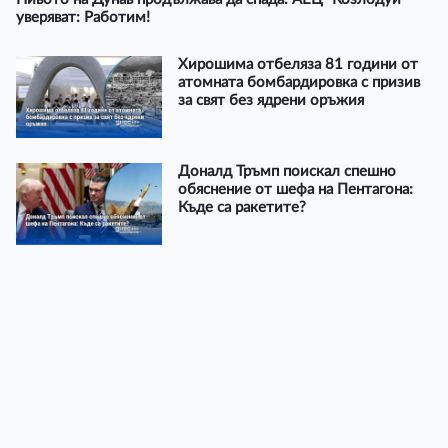
уверяват: Работим!
Хирошима отбеляза 81 години от
атомната бомбардировка с призив
за свят без ядрени оръжия
Доналд Тръмп поискал спешно
обяснение от шефа на Пентагона:
Къде са ракетите?