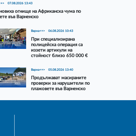
<+>
07.08.2026 13:43
новиха огнище на Африканска чума по
ете във Варненско
Варна<+>
06.08.2026 10:43
При специализирана
полицейска операция са
иззети артикули на
стойност близо 650 000 €
Варна<+>
05.08.2026 13:40
Продължават масираните
проверки за нарушители по
плажовете във Варненско