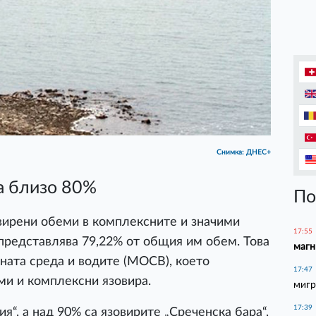
Снимка: ДНЕС+
а близо 80%
По
вирени обеми в комплексните и значими
17:55
о представлява 79,22% от общия им обем. Това
магн
ната среда и водите (МОСВ), което
17:47
ми и комплексни язовира.
мигр
17:39
я“, а над 90% са язовирите „Среченска бара“,