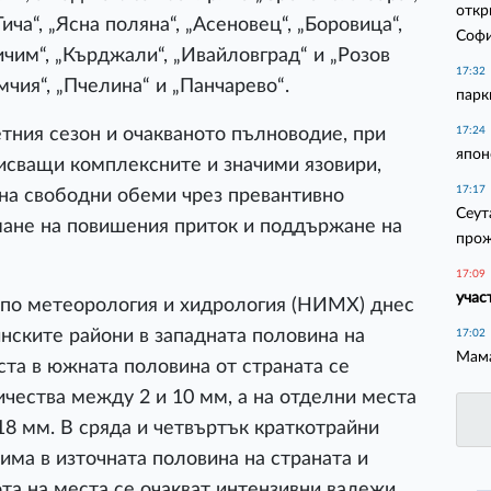
откр
ича“, „Ясна поляна“, „Асеновец“, „Боровица“,
Соф
ичим“, „Кърджали“, „Ивайловград“ и „Розов
17:32
чия“, „Пчелина“ и „Панчарево“.
парк
етния сезон и очакваното пълноводие, при
17:24
япон
исващи комплексните и значими язовири,
17:17
на свободни обеми чрез превантивно
Сеут
мане на повишения приток и поддържане на
прож
17:09
учас
 по метеорология и хидрология (НИМХ) днес
нските райони в западната половина на
17:02
Мама
ста в южната половина от страната се
ичества между 2 и 10 мм, а на отделни места
18 мм. В сряда и четвъртък краткотрайни
ма в източната половина на страната и
та на места се очакват интензивни валежи,