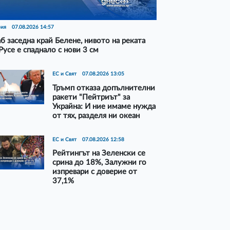
рия
07.08.2026 14:57
б заседна край Белене, нивото на реката
Русе е спаднало с нови 3 см
ЕС и Свят
07.08.2026 13:05
Тръмп отказа допълнителни
ракети "Пейтриът" за
Украйна: И ние имаме нужда
от тях, разделя ни океан
ЕС и Свят
07.08.2026 12:58
Рейтингът на Зеленски се
срина до 18%, Залужни го
изпревари с доверие от
37,1%