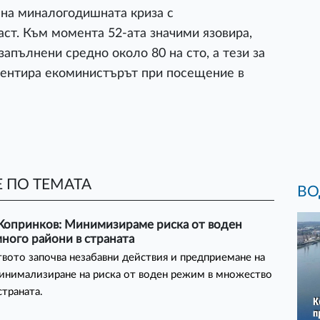
е на миналогодишната криза с
ст. Към момента 52-ата значими язовира,
запълнени средно около 80 на сто, а тези за
оментира екоминистърът при посещение в
 ПО ТЕМАТА
ВО
Копринков: Минимизираме риска от воден
ного райони в страната
вото започва незабавни действия и предприемане на
инимализиране на риска от воден режим в множество
страната.