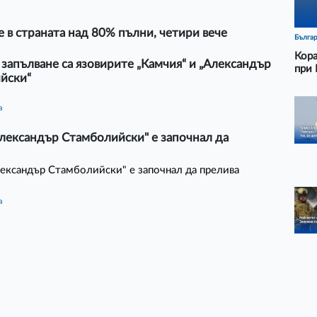
 в страната над 80% пълни, четири вече
Бълга
Кора
запълване са язовирите „Камчия“ и „Александър
при 
йски“
а
лександър Стамболийски" е започнал да
ександър Стамболийски" е започнал да прелива
а