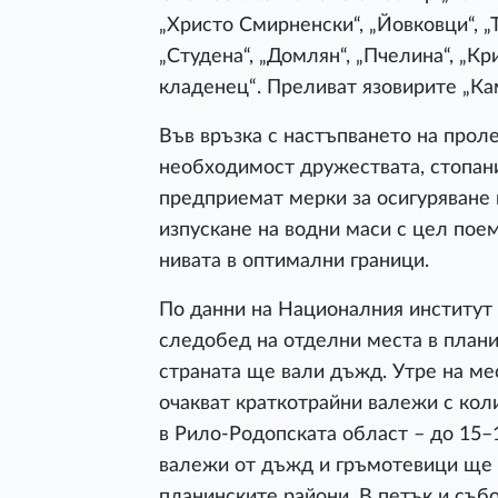
„Христо Смирненски“, „Йовковци“, „Т
„Студена“, „Домлян“, „Пчелина“, „Кр
кладенец“. Преливат язовирите „Кам
Във връзка с настъпването на прол
необходимост дружествата, стопан
предприемат мерки за осигуряване 
изпускане на водни маси с цел пое
нивата в оптимални граници.
По данни на Националния институт
следобед на отделни места в плани
страната ще вали дъжд. Утре на ме
очакват краткотрайни валежи с кол
в Рило-Родопската област – до 15–
валежи от дъжд и гръмотевици ще и
планинските райони. В петък и събо