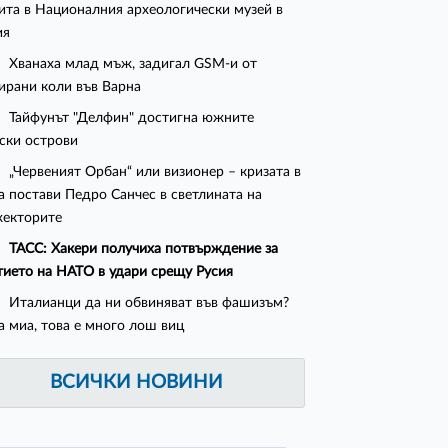
ита в Националния археологически музей в
ия
Хванаха млад мъж, задигал GSM-и от
ирани коли във Варна
Тайфунът "Делфин" достигна южните
ски острови
„Червеният Орбан“ или визионер – кризата в
а постави Педро Санчес в светлината на
екторите
ТАСС: Хакери получиха потвърждение за
тието на НАТО в удари срещу Русия
Италианци да ни обвиняват във фашизъм?
 миа, това е много лош виц
ВСИЧКИ НОВИНИ