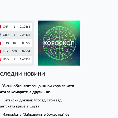
CHF
1
2.10463
GBP
1
2.24498
ХОРОСКОП
RON
10
3.83729
TRY
100
3.87564
USD
1
1.66355
следни новини
Учени обясняват защо някои хора са като
ити за комарите, а други - не
Китайски доклад: Мосад стои зад
антската криза в Сеута
Изложбата "Забравените божества" бе