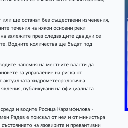
т или ще останат без съществени изменения,
ите течения на някои основни реки
т на валежите през следващите два дни се
ите. Водните количества ще бъдат под
водите напомня на местните власти да
новете за управление на риска от
ят актуалната хидрометеорологична
 явления, публикувани на официалната
 среда и водите Росица Карамфилова -
мен Радев е поискал от нея и от министъра
а състоянието на язовирите и превантивни