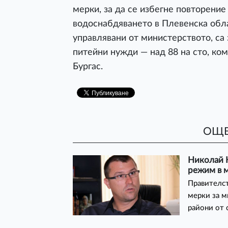
мерки, за да се избегне повторени
водоснабдяването в Плевенска обла
управлявани от министерството, са 
питейни нужди — над 88 на сто, к
Бургас.
ОЩЕ
Николай 
режим в м
Правителст
мерки за м
райони от 