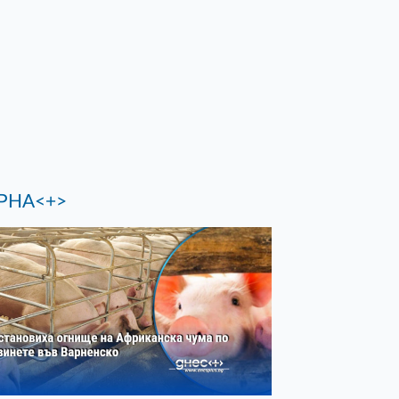
РНА<+>