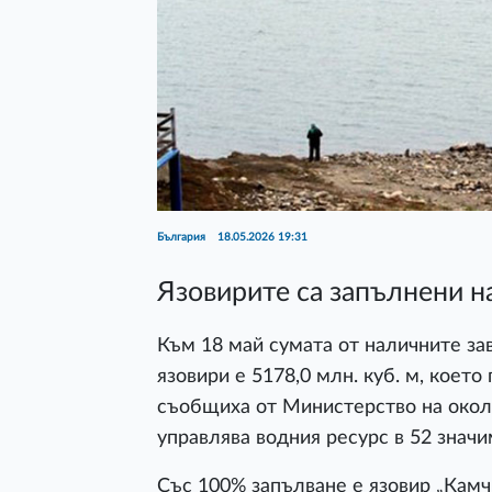
България
18.05.2026 19:31
Язовирите са запълнени н
Към 18 май сумата от наличните за
язовири е 5178,0 млн. куб. м, коет
съобщиха от Министерство на окол
управлява водния ресурс в 52 значи
Със 100% запълване е язовир „Камчи