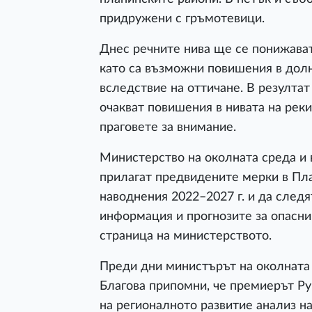
придружени с гръмотевици.
Днес речните нива ще се понижава
като са възможни повишения в долн
вследствие на оттичане. В резулта
очакват повишения в нивата на рек
праговете за внимание.
Министерство на околната среда и 
прилагат предвидените мерки в Пла
наводнения 2022–2027 г. и да след
информация и прогнозите за опасни
страница на министерството.
Преди дни министърът на околната
Благова припомни, че премиерът Ру
на регионалното развитие анализ н