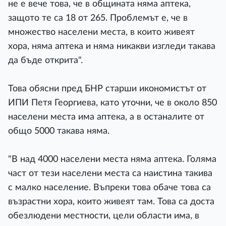
не е вече това, че в общината няма аптека,
защото те са 18 от 265. Проблемът е, че в
множество населени места, в които живеят
хора, няма аптека и няма никакви изгледи такава
да бъде открита".
Това обясни пред БНР старши икономистът от
ИПИ Петя Георгиева, като уточни, че в около 850
населени места има аптека, а в останалите от
общо 5000 такава няма.
"В над 4000 населени места няма аптека. Голяма
част от тези населени места са наистина такива
с малко население. Въпреки това обаче това са
възрастни хора, които живеят там. Това са доста
обезлюдени местности, цели области има, в