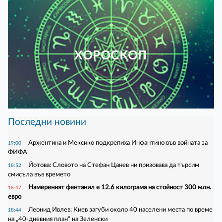
ХОРОСКОП
Последни новини
Аржентина и Мексико подкрепиха Инфантино във войната за
19:00
ФИФА
Йотова: Словото на Стефан Цанев ни призовава да търсим
18:52
смисъла във времето
Намереният фентанил е 12.6 килограма на стойност 300 млн.
18:47
евро
Леонид Ивлев: Киев загуби около 40 населени места по време
18:44
на „40-дневния план“ на Зеленски