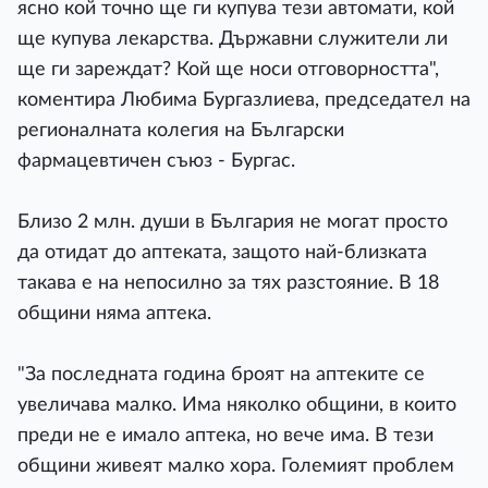
ясно кой точно ще ги купува тези автомати, кой
ще купува лекарства. Държавни служители ли
ще ги зареждат? Кой ще носи отговорността",
коментира Любима Бургазлиева, председател на
регионалната колегия на Български
фармацевтичен съюз - Бургас.
Близо 2 млн. души в България не могат просто
да отидат до аптеката, защото най-близката
такава е на непосилно за тях разстояние. В 18
общини няма аптека.
"За последната година броят на аптеките се
увеличава малко. Има няколко общини, в които
преди не е имало аптека, но вече има. В тези
общини живеят малко хора. Големият проблем