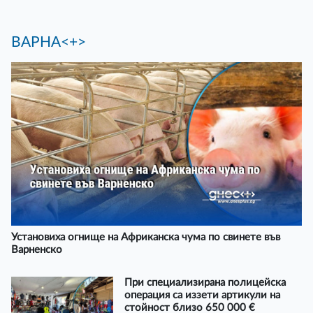
ВАРНА<+>
Установиха огнище на Африканска чума по свинете във
Варненско
При специализирана полицейска
операция са иззети артикули на
стойност близо 650 000 €