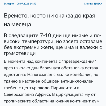
България
08.07.2026 14:52
Снимка: ДНЕС+
Времето, което ни очаква до края
на месеца
В следващите 7-10 дни ще имаме и по-
високи температури, но засега оставаме
без екстремни жеги, ще има и валежи с
гръмотевици
В момента над континента с "презареждания"
през няколко дни баричната обстановка остава
еднотипна: На югозапад с малки колебания, но
трайно е настанен обширен антициклонален
гребен с център около Пиринеите и в
Северозападна Африка. В циркулацията му от
тропическите области на южния континент към