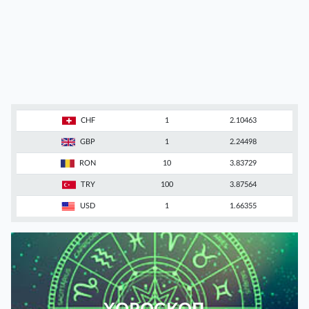
CHF
1
2.10463
GBP
1
2.24498
RON
10
3.83729
TRY
100
3.87564
USD
1
1.66355