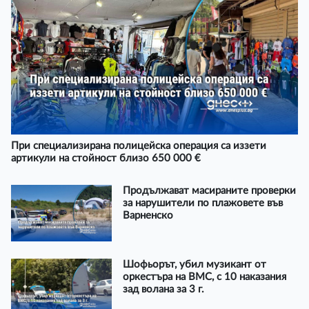
При специализирана полицейска операция са иззети
артикули на стойност близо 650 000 €
Продължават масираните проверки
за нарушители по плажовете във
Варненско
Шофьорът, убил музикант от
оркестъра на ВМС, с 10 наказания
зад волана за 3 г.