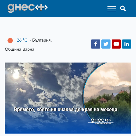
26
℃
- България,
Община Варна