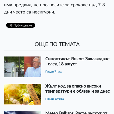
има предвид, че прогнозите за срокове над 7-8
дни често са несигурни.
ОЩЕ ПО ТЕМАТА
Синоптикът Янков: Захлаждане
- след 18 август
преди 7 часа
Жълт код за опасно високи
температури е обявен и за днес
преди 10 часа
Meteo Balkans: Расте рискът от