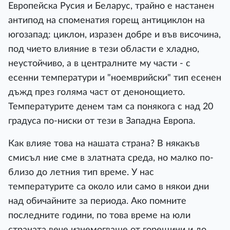
Европейска Русия и Беларус, трайно е настанен
антипод на споменатия горещ антициклон на
югозапад: циклон, изразен добре и във височина,
под чието влияние в тези области е хладно,
неустойчиво, а в централните му части - с
есенни температури и "ноемврийски" тип есенен
дъжд през голяма част от денонощието.
Температурите денем там са понякога с над 20
градуса по-ниски от тези в Западна Европа.
Как влияе това на нашата страна? В някакъв
смисъл ние сме в златната среда, но малко по-
близо до летния тип време. У нас
температурите са около или само в някои дни
над обичайните за периода. Ако помните
последните години, по това време на юли
страната вече изнемогваше от горещини и до