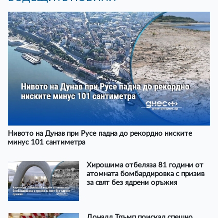
Нивото на Дунав при Русе падна до рекордно ниските
минус 101 сантиметра
Хирошима отбеляза 81 години от
атомната бомбардировка с призив
за свят без ядрени оръжия
Доналд Тръмп поискал спешно