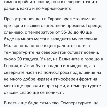
само в крайните южни, но и в североизточните
райони, както и по Черноморието.
През утрешния ден в Европа времето няма да
претърпи някакви съществени промени. Горещо,
слънчево, с температури от 35-36 до 40 ще
бъде на много места в западната му половина.
Малко по-хладно е в централните части, а
температурите на североизток остават есенни,
около 20 градуса. У нас, на Балканите е горещо в
Гърция, в Истанбул е хладно и дъждовно, а в
северните части на полуострова под влияние на
не много добре изразен атмосферен фронт на
места ще превали и прегърми, а температурите
съвсем слабо ще се понижат.
В петък ще бъде слънчево. Температурите ще