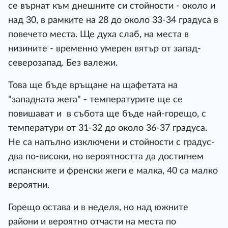
се върнат към днешните си стойности - около и
над 30, в рамките на 28 до около 33-34 градуса в
повечето места. Ще духа слаб, на места в
низините - временно умерен вятър от запад-
северозапад. Без валежи.
Това ще бъде връщане на щафетата на
"западната жега" - температурите ще се
повишават и в събота ще бъде най-горещо, с
температури от 31-32 до около 36-37 градуса.
Не са напълно изключени и стойности с градус-
два по-високи, но вероятността да достигнем
испанските и френски жеги е малка, 40 са малко
вероятни.
Горещо остава и в неделя, но над южните
райони и вероятно отчасти на места по