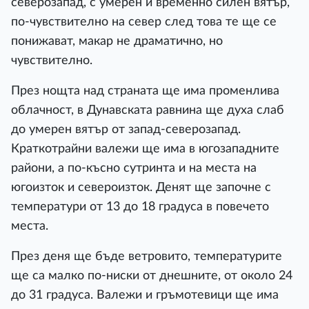
северозапад, с умерен и временно силен вятър,
по-чувствително на север след това те ще се
понижават, макар не драматично, но
чувствително.
През нощта над страната ще има променлива
облачност, в Дунавската равнина ще духа слаб
до умерен вятър от запад-северозапад.
Краткотрайни валежи ще има в югозападните
райони, а по-късно сутринта и на места на
югоизток и североизток. Денят ще започне с
температури от 13 до 18 градуса в повечето
места.
През деня ще бъде ветровито, температурите
ще са малко по-ниски от днешните, от около 24
до 31 градуса. Валежи и гръмотевици ще има