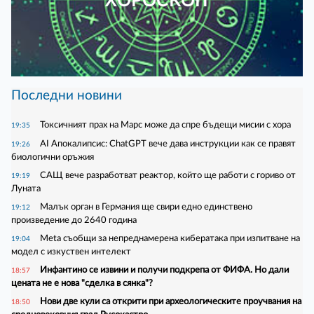
ХОРОСКОП
Последни новини
Токсичният прах на Марс може да спре бъдещи мисии с хора
19:35
AI Апокалипсис: ChatGPT вече дава инструкции как се правят
19:26
биологични оръжия
САЩ вече разработват реактор, който ще работи с гориво от
19:19
Луната
Малък орган в Германия ще свири едно единствено
19:12
произведение до 2640 година
Meta съобщи за непреднамерена кибератака при изпитване на
19:04
модел с изкуствен интелект
Инфантино се извини и получи подкрепа от ФИФА. Но дали
18:57
цената не е нова "сделка в сянка"?
Нови две кули са открити при археологическите проучвания на
18:50