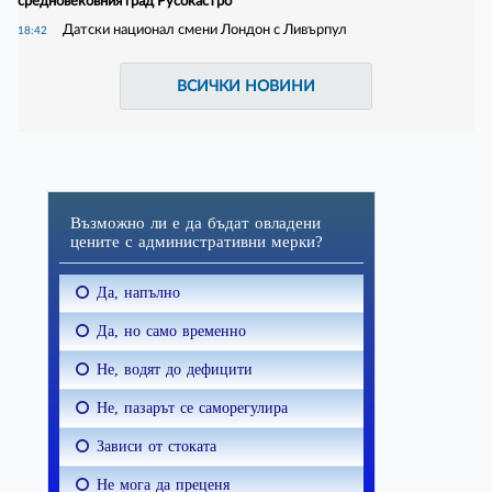
средновековния град Русокастро
Датски национал смени Лондон с Ливърпул
18:42
ВСИЧКИ НОВИНИ