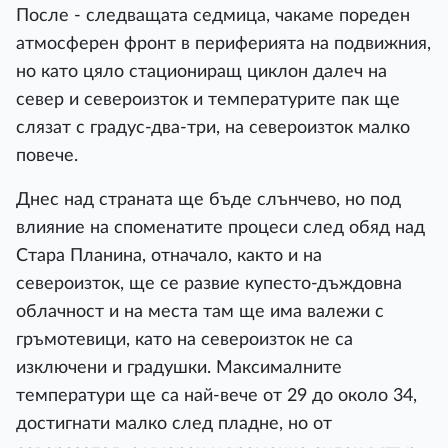
После - следващата седмица, чакаме пореден
атмосферен фронт в периферията на подвижния,
но като цяло стациониращ циклон далеч на
север и североизток и температурите пак ще
слязат с градус-два-три, на североизток малко
повече.
Днес над страната ще бъде слънчево, но под
влияние на споменатите процеси след обяд над
Стара Планина, отначало, както и на
североизток, ще се развие купесто-дъждовна
облачност и на места там ще има валежи с
гръмотевици, като на североизток не са
изключени и градушки. Максималните
температури ще са най-вече от 29 до около 34,
достигнати малко след пладне, но от