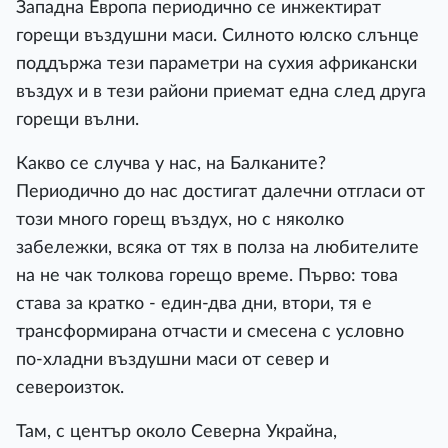
Западна Европа периодично се инжектират
горещи въздушни маси. Силното юлско слънце
поддържа тези параметри на сухия африкански
въздух и в тези райони приемат една след друга
горещи вълни.
Какво се случва у нас, на Балканите?
Периодично до нас достигат далечни отгласи от
този много горещ въздух, но с няколко
забележки, всяка от тях в полза на любителите
на не чак толкова горещо време. Първо: това
става за кратко - един-два дни, втори, тя е
трансформирана отчасти и смесена с условно
по-хладни въздушни маси от север и
североизток.
Там, с център около Северна Украйна,