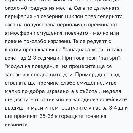
около 40 градуса на места. Сега по далечната
периферия на северния циклон през северната
част на полуострова периодично преминават
атмосферни смущения, повечето - малко или
повече по-слабо изразени. Те се редуват с
кратки прониквания на "западната жега" и така -
вече над 2-3 седмици. При това този "патърн",
"модел на поведение" на процесите ще се
запази и в следващите дни. Пример, днес над
страната ще премине слабо смущение, утре -
малко по-добре изразено, а в събота и неделя
ще достигнат оттенъци на западноевропейските
въздушни маси и температурите у нас за 3-4 дни
ще преминат 35-36 в горещите точни на
низините.