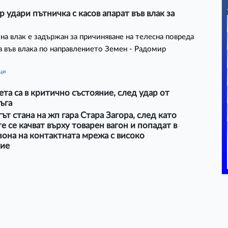
 удари пътничка с касов апарат във влак за
на влак е задържан за причиняване на телесна повреда
а във влака по направлението Земен - Радомир
ици
та са в критично състояние, след удар от
ъга
т стана на жп гара Стара Загора, след като
 се качват върху товарен вагон и попадат в
зона на контактната мрежа с високо
ие