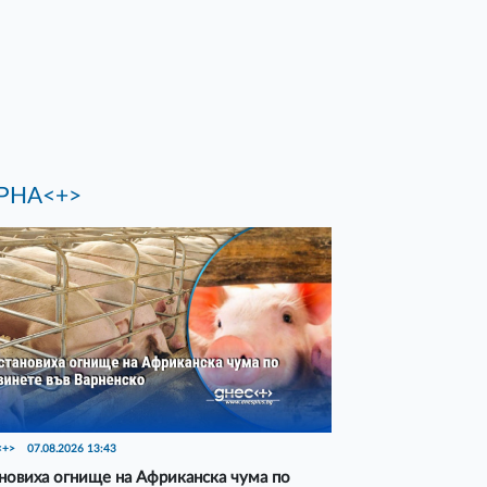
РНА<+>
<+>
07.08.2026 13:43
новиха огнище на Африканска чума по