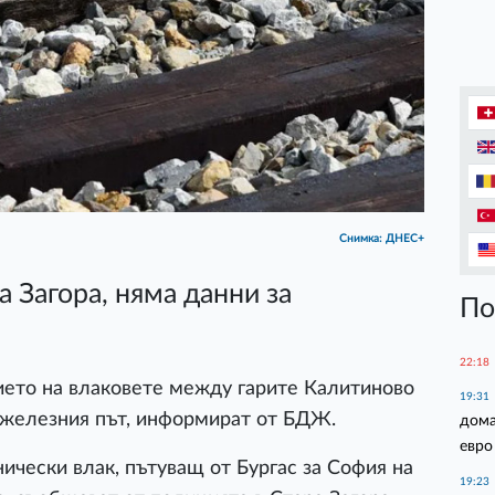
Снимка: ДНЕС+
 Загора, няма данни за
По
22:18
ето на влаковете между гарите Калитиново
19:31
 железния път, информират от БДЖ.
дома
евро
ически влак, пътуващ от Бургас за София на
19:23