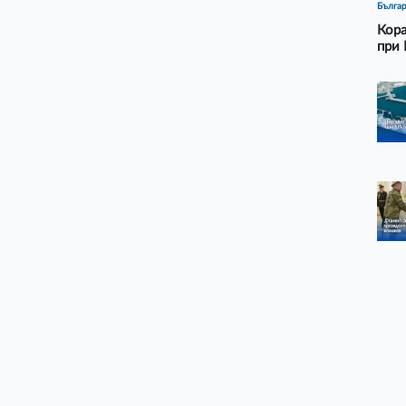
Бълга
Кора
при 