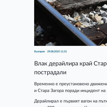
България
29.08.2025 11:31
Влак дерайлира край Стара
пострадали
Временно е преустановено движени
и Стара Загора поради инцидент на
Дерайлирал е първият вагон на пътн