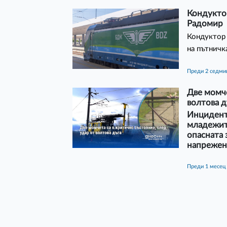
Кондуктор
Радомир
Кондуктор 
на пътничк
преди 2 седм
Две момче
волтова д
Инцидентъ
младежите
опасната 
напрежен
преди 1 месец