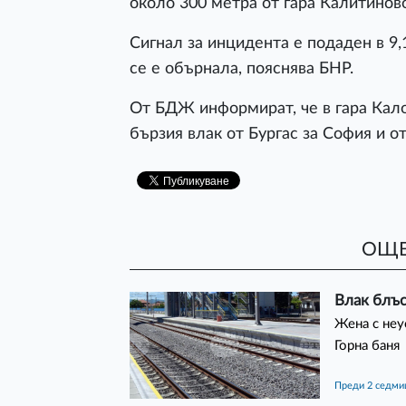
около 300 метра от гара Калитиново
Сигнал за инцидента е подаден в 9,
се е обърнала, пояснява БНР.
От БДЖ информират, че в гара Кало
бързия влак от Бургас за София и от
ОЩЕ
Влак блъс
Жена с неу
Горна баня
преди 2 седм