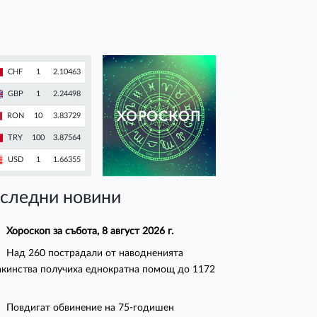
CHF
1
2.10463
GBP
1
2.24498
ХОРОСКОП
RON
10
3.83729
TRY
100
3.87564
USD
1
1.66355
следни новини
Хороскоп за събота, 8 август 2026 г.
Над 260 пострадали от наводненията
кинства получиха еднократна помощ до 1172
Повдигат обвинение на 75-годишен