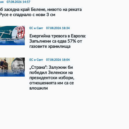
рия
07.08.2026 14:57
б заседна край Белене, нивото на реката
Русе е спаднало с нови 3 см
ЕС и Свят
07.08.2026 18:34
Енергийна тревога в Европа:
Запълнени са едва 57% от
газовите хранилища
ЕС и Свят
07.08.2026 18:04
„Страна“: Залужни би
победил Зеленски на
президентски избори,
отношенията им са се
влошили