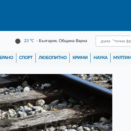
23
℃
- България, Община Варна
БРАНО
СПОРТ
ЛЮБОПИТНО
КРИМИ
НАУКА
МУЛТИ