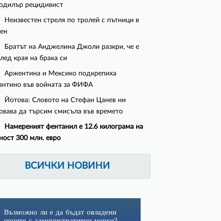
одилър рецидивист
Неизвестен стреля по тролей с пътници в
ен
Братът на Анджелина Джоли разкри, че е
след края на брака си
Аржентина и Мексико подкрепиха
нтино във войната за ФИФА
Йотова: Словото на Стефан Цанев ни
овава да търсим смисъла във времето
Намереният фентанил е 12.6 килограма на
ност 300 млн. евро
ВСИЧКИ НОВИНИ