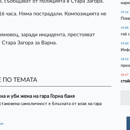
, съобщават от полицията в Стара Загора.
нарк
19:16
16 часа. Няма пострадали. Композицията не
Плев
19:08
гей 
яновец, заради инцидента, престояват
 Стара Загора за Варна.
19:00
Инфа
18:52
приз
18:47
 ПО ТЕМАТА
стой
на и уби жена на гара Горна баня
становена самоличност е блъсната от влак на гара
ици