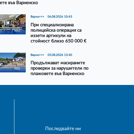
ете във Варненско
Варна<+>
06.08.2026 10:43
При специализирана
полицейска операция са
иззети артикули на
стойност близо 650 000 €
Варна<+>
05.08.2026 13:40
Продължават масираните
проверки за нарушители по
плажовете във Варненско
Последвайте ни