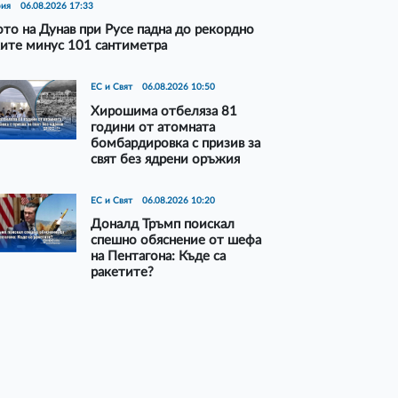
рия
06.08.2026 17:33
то на Дунав при Русе падна до рекордно
ите минус 101 сантиметра
ЕС и Свят
06.08.2026 10:50
Хирошима отбеляза 81
години от атомната
бомбардировка с призив за
свят без ядрени оръжия
ЕС и Свят
06.08.2026 10:20
Доналд Тръмп поискал
спешно обяснение от шефа
на Пентагона: Къде са
ракетите?