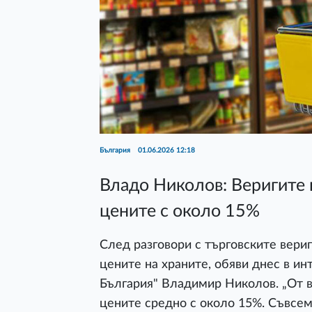
България
01.06.2026 12:18
Владо Николов: Веригите 
цените с около 15%
След разговори с търговските вери
цените на храните, обяви днес в ин
България" Владимир Николов. „От в
цените средно с около 15%. Съвсе