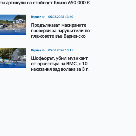
ти артикули на стойност близо 650 000 €
Варна<+>
05.08.2026 13:40
Продължават масираните
проверки за нарушители по
плажовете във Варненско
Варна<+>
05.08.2026 13:15
Шофьорът, убил музикант
от оркестъра на ВМС, с 10
наказания зад волана за 3 г.