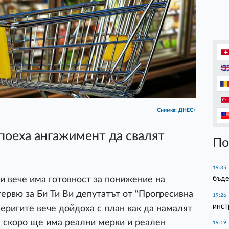
Снимка: ДНЕС+
поеха ангажимент да свалят
По
19:35
бъде
ги вече има готовност за понижение на
тервю за Би Ти Ви депутатът от "Прогресивна
19:26
инст
еригите вече дойдоха с план как да намалят
м скоро ще има реални мерки и реален
19:19