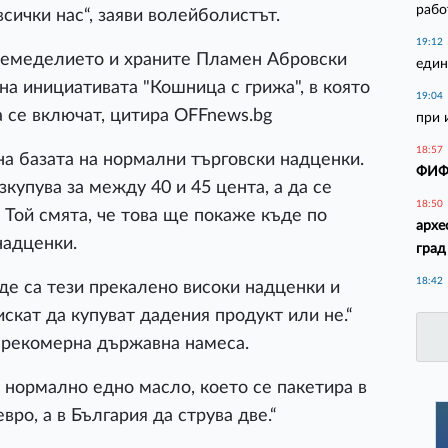
рабо
всички нас“, заяви волейболистът.
19:12
земеделието и храните Пламен Абровски
един
на инициативата "Кошница с грижа", в която
19:04
а се включат, цитира OFFnews.bg
при 
18:57
на базата на нормални търговски надценки.
ФИФА
купува за между 40 и 45 цента, а да се
18:50
, Той смята, че това ще покаже къде по
архе
надценки.
град
18:42
е са тези прекалено високи надценки и
скат да купуват дадения продукт или не.“
прекомерна държавна намеса.
 нормално едно масло, което се пакетира в
вро, а в България да струва две.“