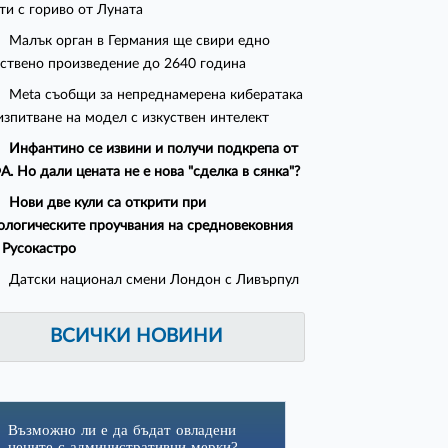
ти с гориво от Луната
Малък орган в Германия ще свири едно
ствено произведение до 2640 година
Meta съобщи за непреднамерена кибератака
изпитване на модел с изкуствен интелект
Инфантино се извини и получи подкрепа от
. Но дали цената не е нова "сделка в сянка"?
Нови две кули са открити при
ологическите проучвания на средновековния
 Русокастро
Датски национал смени Лондон с Ливърпул
ВСИЧКИ НОВИНИ