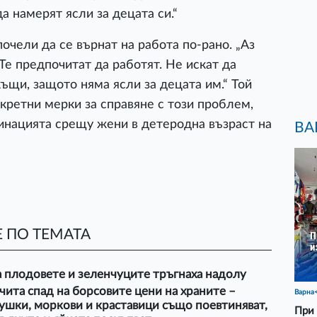
а намерят ясли за децата си.“
очели да се върнат на работа по-рано. „Аз
Те предпочитат да работят. Не искат да
къщи, защото няма ясли за децата им.“ Той
кретни мерки за справяне с този проблем,
минацията срещу жени в детеродна възраст на
ВА
 ПО ТЕМАТА
 плодовете и зеленчуците тръгнаха надолу
ита спад на борсовите цени на храните –
Варна
ушки, моркови и краставици също поевтиняват,
При 