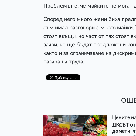
Проблемът е, че майките не могат д
Според него много жени биха предп
съм имал разговори с много майки. 
стоят вкъщи, но част от тях стоят в
заяви, че ще бъдат предложени кон
както и за ограничаване на дискри
пазара на труда.
ОЩЕ
Цените на
ДКСБТ отч
домати, ч