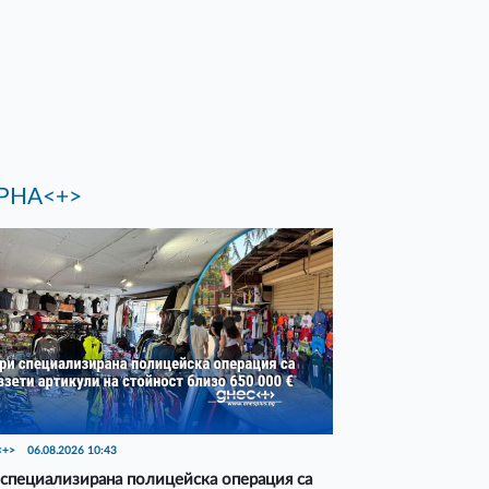
РНА<+>
<+>
06.08.2026 10:43
специализирана полицейска операция са