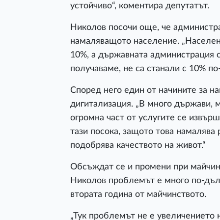
устойчиво“, коментира депутатът.
Николов посочи още, че администр
намаляващото население. „Населени
10%, а държавната администрация се
получаваме, не са станали с 10% по
Според него един от начините за н
дигитализация. „В много държави, 
огромна част от услугите се извър
тази посока, защото това намалява 
подобрява качеството на живот.“
Обсъждат се и промени при майчин
Николов проблемът е много по-дъл
втората година от майчинството.
„Тук проблемът не е увеличението н