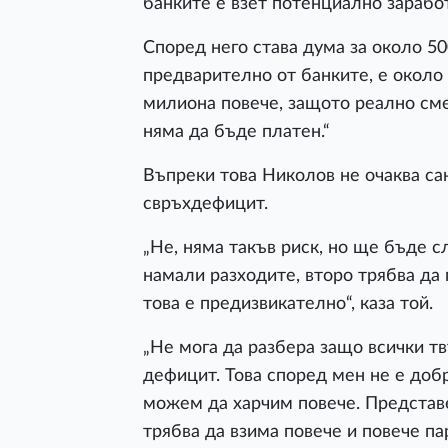
банките е взет потенциално заработ
Според него става дума за около 500
предварително от банките, е около
милиона повече, защото реално сме
няма да бъде платен.“
Въпреки това Николов не очаква са
свръхдефицит.
„Не, няма такъв риск, но ще бъде 
намали разходите, второ трябва да 
това е предизвикателно“, каза той.
„Не мога да разбера защо всички тв
дефицит. Това според мен не е добр
можем да харчим повече. Представе
трябва да взима повече и повече пар