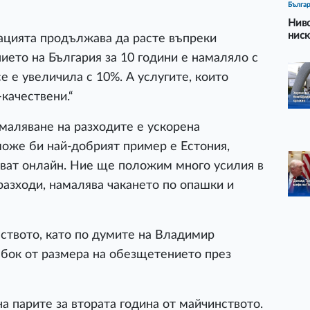
Бълга
Ниво
ниск
ацията продължава да расте въпреки
ето на България за 10 години е намаляло с
 е увеличила с 10%. А услугите, които
-качествени.“
амаляване на разходите е ускорена
може би най-добрият пример е Естония,
шват онлайн. Ние ще положим много усилия в
разходи, намалява чакането по опашки и
ството, като по думите на Владимир
бок от размера на обезщетението през
а парите за втората година от майчинството.