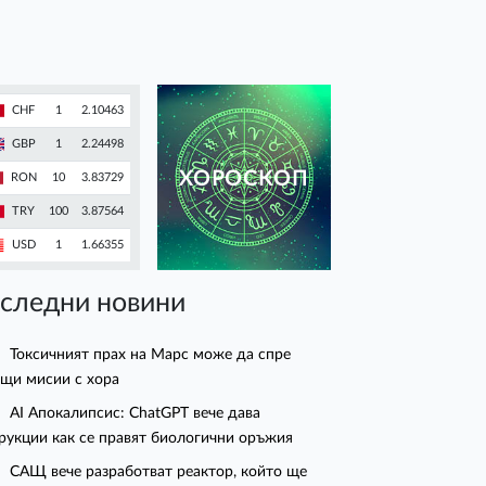
CHF
1
2.10463
GBP
1
2.24498
ХОРОСКОП
RON
10
3.83729
TRY
100
3.87564
USD
1
1.66355
следни новини
Токсичният прах на Марс може да спре
щи мисии с хора
AI Апокалипсис: ChatGPT вече дава
рукции как се правят биологични оръжия
САЩ вече разработват реактор, който ще