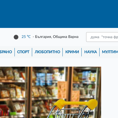
25
℃
- България, Община Варна
БРАНО
СПОРТ
ЛЮБОПИТНО
КРИМИ
НАУКА
МУЛТИ