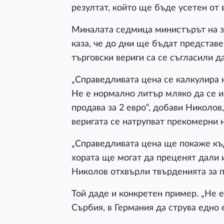
резултат, който ще бъде усетен от 
Миналата седмица министърът на 
каза, че до дни ще бъдат представе
търговски вериги са се съгласили д
„Справедливата цена се калкулира 
Не е нормално литър мляко да се из
продава за 2 евро“, добави Николов
веригата се натрупват прекомерни 
„Справедливата цена ще покаже къд
хората ще могат да преценят дали и
Николов отхвърли твърденията за 
Той даде и конкретен пример. „Не е
Сърбия, в Германия да струва едно е