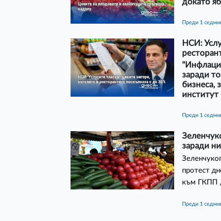
докато яб
преди 1 седми
НСИ: Услу
ресторан
"Инфлация
заради то
бизнеса, 
институт
преди 1 седми
Зеленчук
заради ни
Зеленчукоп
протест дн
към ГКПП „
преди 1 седми