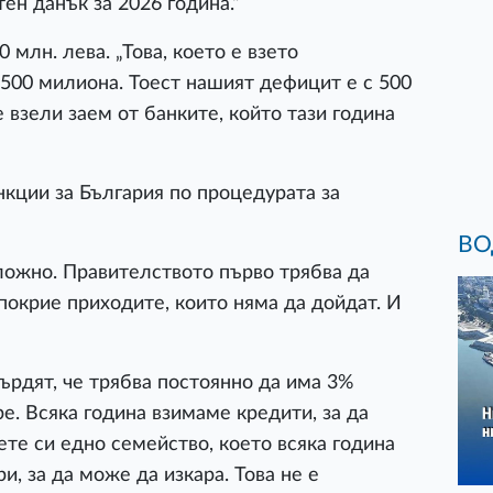
ен данък за 2026 година.“
 млн. лева. „Това, което е взето
 500 милиона. Тоест нашият дефицит е с 500
 взели заем от банките, който тази година
нкции за България по процедурата за
ВО
сложно. Правителството първо трябва да
покрие приходите, които няма да дойдат. И
ърдят, че трябва постоянно да има 3%
е. Всяка година взимаме кредити, за да
те си едно семейство, което всяка година
и, за да може да изкара. Това не е