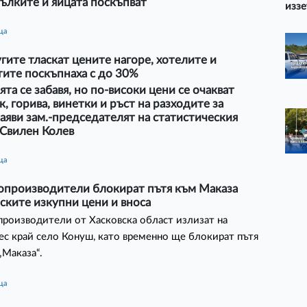
ълките и яйцата поскъпват
иззе
ца
гите тласкат цените нагоре, хотелите и
тите поскъпнаха с до 30%
та се забавя, но по-високи цени се очакват
к, горива, винетки и ръст на разходите за
заяви зам.-председателят на статистическия
 Свилен Колев
ца
опроизводители блокират пътя към Маказа
ските изкупни цени и вноса
роизводители от Хасковска област излизат на
ес край село Конуш, като временно ще блокират пътя
Маказа“.
ца