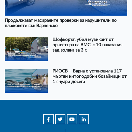
Продължават масираните проверки за нарушители по
плажовете във Варненско
Шофьорът, убил музикант от
оркестъра на ВМС, с 10 наказания
зад волана за 3 г.
РИОСВ – Варна е установила 117
мъртви китоподобни бозайници от
1 януари досега