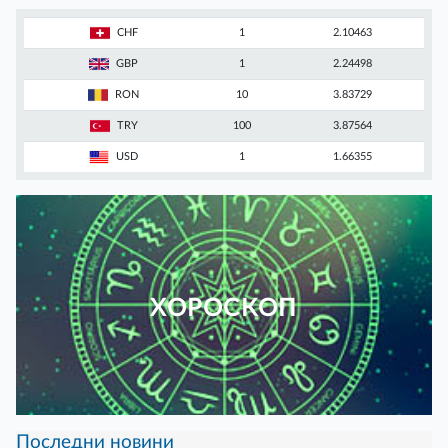
CHF
1
2.10463
GBP
1
2.24498
RON
10
3.83729
TRY
100
3.87564
USD
1
1.66355
ХОРОСКОП
Последни новини