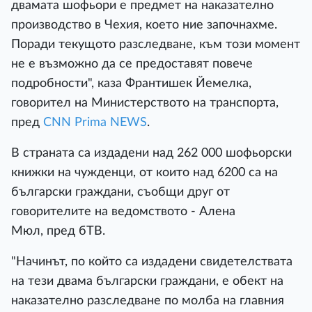
двамата шофьори е предмет на наказателно
производство в Чехия, което ние започнахме.
Поради текущото разследване, към този момент
не е възможно да се предоставят повече
подробности", каза Франтишек Йемелка,
говорител на Министерството на транспорта,
пред
CNN Prima NEWS
.
В страната са издадени над 262 000 шофьорски
книжки на чужденци, от които над 6200 са на
български граждани, съобщи друг от
говорителите на ведомството - Алена
Мюл, пред бТВ.
"Начинът, по който са издадени свидетелствата
на тези двама български граждани, е обект на
наказателно разследване по молба на главния