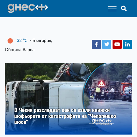
32
℃
- България,
Община Варна