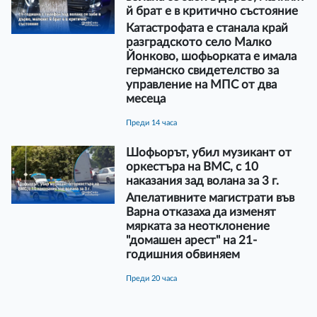
й брат е в критично състояние
Катастрофата е станала край
разградското село Малко
Йонково, шофьорката е имала
германско свидетелство за
управление на МПС от два
месеца
преди 14 часа
Шофьорът, убил музикант от
оркестъра на ВМС, с 10
наказания зад волана за 3 г.
Апелативните магистрати във
Варна отказаха да изменят
мярката за неотклонение
"домашен арест" на 21-
годишния обвиняем
преди 20 часа