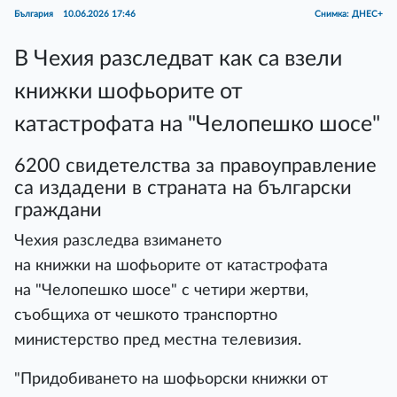
България
10.06.2026 17:46
Снимка: ДНЕС+
В Чехия разследват как са взели
книжки шофьорите от
катастрофата на "Челопешко шосе"
6200 свидетелства за правоуправление
са издадени в страната на български
граждани
Чехия разследва взимането
на книжки на шофьорите от катастрофата
на "Челопешко шосе" с четири жертви,
съобщиха от чешкото транспортно
министерство пред местна телевизия.
"Придобиването на шофьорски книжки от