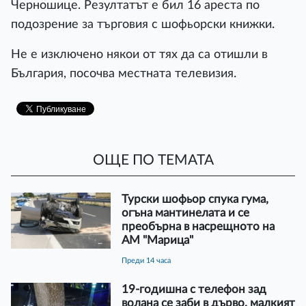
Черношице. Резултатът е бил 16 ареста по
подозрение за търговия с шофьорски книжки.
Не е изключено някои от тях да са отишли ​​в
България, посочва местната телевизия.
ОЩЕ ПО ТЕМАТА
Турски шофьор спука гума,
огъна мантинелата и се
преобърна в насрещното на
АМ "Марица"
преди 14 часа
19-годишна с телефон зад
волана се заби в дърво, малкият