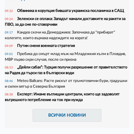
Обвиниха в корупция бившата украинска посланичка в САЩ
09:32
Зеленски се оплака: Западът намали доставките на ракети за
09:24
ПВО, за да сме по-сговорчиви
Кандев скочи на Демерджиев: Започнаха да "прибират"
09:17
колегите, които върнаха надеждите на хората!
Путин сменя военната стратегия
09:09
Пребиха до смърт млад мъж на Младежкия хълм в Пловдив,
09:01
МВР първо скри случая, после си призна
„Дейли сабах“: Турция получи разрешение от правителството
08:53
на Радев да търси газ в български води
Meteo Balkans: Расте рискът от гръмотевични бури, градушки
08:46
и силен вятър в Северна България
Експерт: Имаме въглищни централи, които ще задоволят
08:38
вътрешното потребление на ток при нужда
ВСИЧКИ НОВИНИ