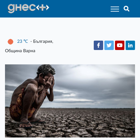
23
℃
- България,
Община Варна