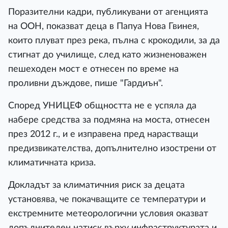
Поразителни кадри, публикувани от агенцията
на ООН, показват деца в Папуа Нова Гвинея,
които плуват през река, пълна с крокодили, за да
стигнат до училище, след като жизненоважен
пешеходен мост е отнесен по време на
проливни дъждове, пише "Гардиън".
Според УНИЦЕФ общността не е успяла да
набере средства за подмяна на моста, отнесен
през 2012 г., и е изправена пред нарастващи
предизвикателства, допълнително изострени от
климатичната криза.
Докладът за климатичния риск за децата
установява, че покачващите се температури и
екстремните метеорологични условия оказват
допълнителен натиск върху инфраструктурата и