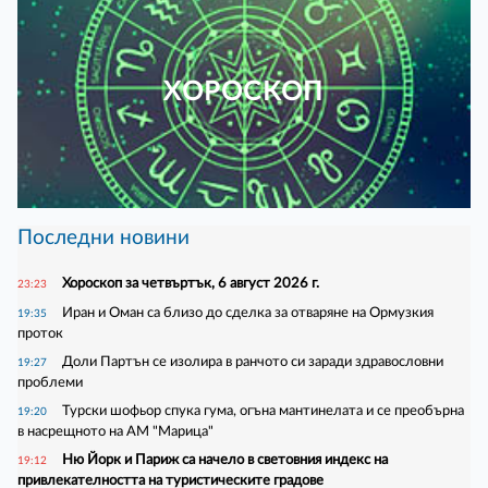
ХОРОСКОП
Последни новини
Хороскоп за четвъртък, 6 август 2026 г.
23:23
Иран и Оман са близо до сделка за отваряне на Ормузкия
19:35
проток
Доли Партън се изолира в ранчото си заради здравословни
19:27
проблеми
Турски шофьор спука гума, огъна мантинелата и се преобърна
19:20
в насрещното на АМ "Марица"
Ню Йорк и Париж са начело в световния индекс на
19:12
привлекателността на туристическите градове