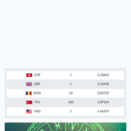
CHF
1
2.10463
GBP
1
2.24498
RON
10
3.83729
TRY
100
3.87564
USD
1
1.66355