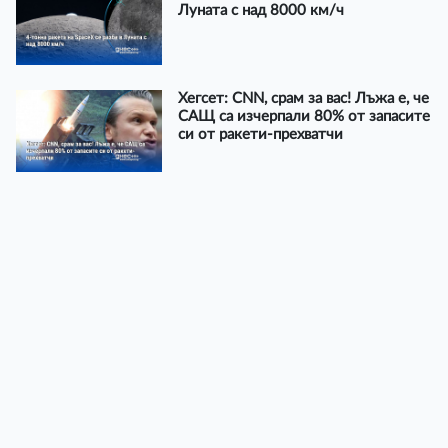
Луната с над 8000 км/ч
Хегсет: CNN, срам за вас! Лъжа е, че
САЩ са изчерпали 80% от запасите
си от ракети-прехватчи