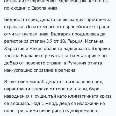
останалите еврочленки. Здравеопазването е на
по-сходни с Европа нива.
Бедността сред децата се явява друг проблем за
страната. Докато много от европейските страни
отчитат нулеви нива, България продължава да
регистрира степен 3.9 от 10. Гърция, Испания,
Хърватия и Чехия обаче ги надвишават. Въпреки
това за Балканите резултатът на България е по-
добър от повечето страни, а Румъния отчита
най-успешно справяне в региона.
В световен мащаб децата са изправени пред
нарастващи заплахи от горещи вълни, бури,
наводнения и суши, тъй като климатичната криза
се влошава. Над 1 млрд. деца са изложени на
поне три климатични риска едновременно.