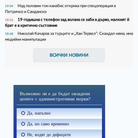
Над половин тон канабис откриха при спецоперация в
19:04
Петричко и Санданско
19-годишна с телефон зад волана се заби в дърво, малкият й
18:56
брат е в критично състояние
Николай Качаров за турците и „Хан Тервел“: Скандал няма, има
18:48
медийни манипулации
ВСИЧКИ НОВИНИ