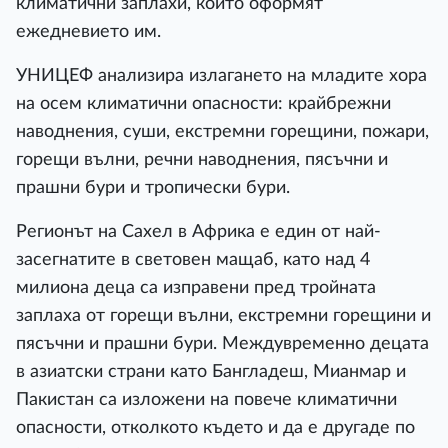
климатични заплахи, които оформят
ежедневието им.
УНИЦЕФ анализира излагането на младите хора
на осем климатични опасности: крайбрежни
наводнения, суши, екстремни горещини, пожари,
горещи вълни, речни наводнения, пясъчни и
прашни бури и тропически бури.
Регионът на Сахел в Африка е един от най-
засегнатите в световен мащаб, като над 4
милиона деца са изправени пред тройната
заплаха от горещи вълни, екстремни горещини и
пясъчни и прашни бури. Междувременно децата
в азиатски страни като Бангладеш, Мианмар и
Пакистан са изложени на повече климатични
опасности, отколкото където и да е другаде по