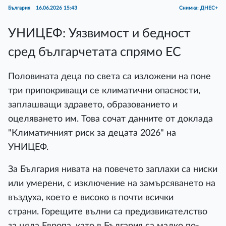
България
16.06.2026 15:43
Снимка: ДНЕС+
УНИЦЕФ: Уязвимост и бедност
сред българчетата спрямо ЕС
Половината деца по света са изложени на поне
три припокриващи се климатични опасности,
заплашващи здравето, образованието и
оцеляването им. Това сочат данните от доклада
"Климатичният риск за децата 2026" на
УНИЦЕФ.
За България нивата на повечето заплахи са ниски
или умерени, с изключение на замърсяването на
въздуха, което е високо в почти всички
страни. Горещите вълни са предизвикателство
за цяла Европа, като в България са малко по-