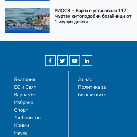
РИОСВ – Варна е установила 117
мъртви китоподобни бозайници от
1 януари досега
България
За нас
ЕС и Свят
Политика за
Варна<+>
бисквитките
Избрано
Спорт
Любопитно
Крими
Наука