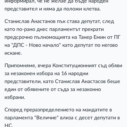
информирал, че не желае да бъде народен
представител и няма да положи клетва.
Станислав Анастанов пък става депутат, след
като по-рано днес парламентът прекрати
предсрочно пълномощията на Танер Емин от ПГ
на "ДПС - Ново начало" като депутат по негово
искане.
Припомняме, вчера Конституционният съд обяви
за незаконен избора на 16 народни
представители, като Станислав Анастасов беше
един от обявените от съда за незаконно
избрани.
Според преразпределението на мандатите в
парламента "Величие" влиза с десет депутати в
НС.