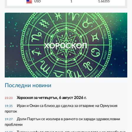
USD
1
1.66355
ХОРОСКОП
Последни новини
Хороскоп за четвъртък, 6 август 2026 г.
23:23
Иран и Оман са близо до сделка за отваряне на Ормузкия
19:35
проток
Доли Партън се изолира в ранчото си заради здравословни
19:27
проблеми