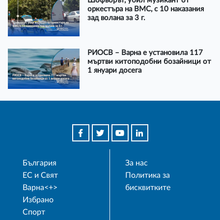
Шофьорът, убил музикант от
оркестъра на ВМС, с 10 наказания
зад волана за 3 г.
РИОСВ – Варна е установила 117
мъртви китоподобни бозайници от
1 януари досега
България
За нас
ЕС и Свят
Политика за
Варна<+>
бисквитките
Избрано
Спорт