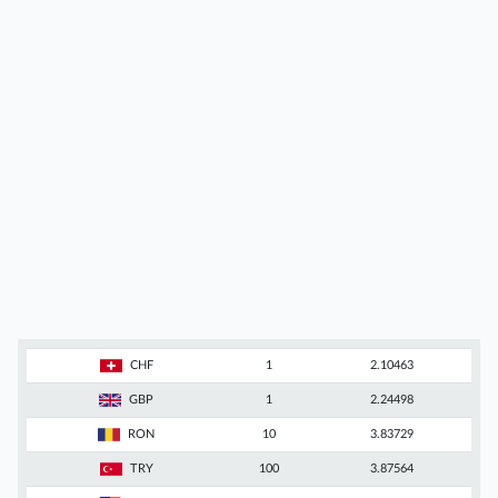
CHF
1
2.10463
GBP
1
2.24498
RON
10
3.83729
TRY
100
3.87564