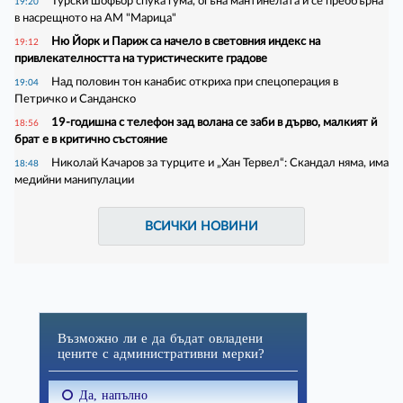
Турски шофьор спука гума, огъна мантинелата и се преобърна
19:20
в насрещното на АМ "Марица"
Ню Йорк и Париж са начело в световния индекс на
19:12
привлекателността на туристическите градове
Над половин тон канабис откриха при спецоперация в
19:04
Петричко и Санданско
19-годишна с телефон зад волана се заби в дърво, малкият й
18:56
брат е в критично състояние
Николай Качаров за турците и „Хан Тервел“: Скандал няма, има
18:48
медийни манипулации
ВСИЧКИ НОВИНИ