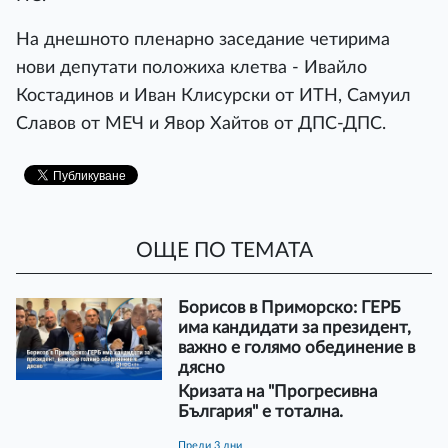
На днешното пленарно заседание четирима
нови депутати положиха клетва - Ивайло
Костадинов и Иван Клисурски от ИТН, Самуил
Славов от МЕЧ и Явор Хайтов от ДПС-ДПС.
ОЩЕ ПО ТЕМАТА
Борисов в Приморско: ГЕРБ
има кандидати за президент,
важно е голямо обединение в
дясно
Кризата на "Прогресивна
България" е тотална.
преди 3 дни