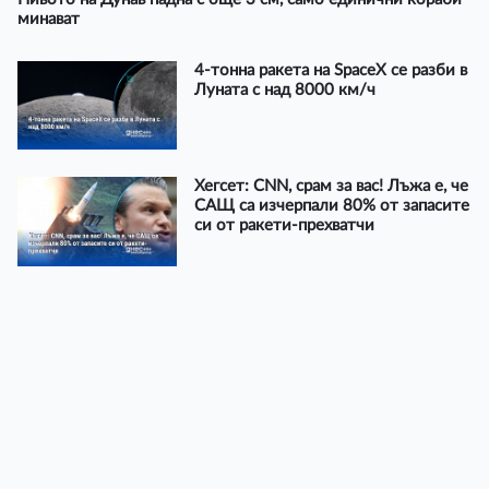
минават
4-тонна ракета на SpaceX се разби в
Луната с над 8000 км/ч
Хегсет: CNN, срам за вас! Лъжа е, че
САЩ са изчерпали 80% от запасите
си от ракети-прехватчи