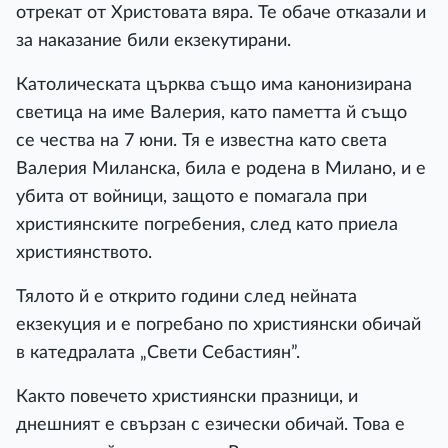
отрекат от Христовата вяра. Те обаче отказали и
за наказание били екзекутирани.
Католическата църква също има канонизирана
светица на име Валерия, като паметта й също
се чества на 7 юни. Тя е известна като света
Валерия Миланска, била е родена в Милано, и е
убита от войници, защото е помагала при
християнските погребения, след като приела
християнството.
Тялото й е открито години след нейната
екзекуция и е погребано по християнски обичай
в катедралата „Свети Себастиян”.
Както повечето християнски празници, и
днешният е свързан с езически обичай. Това е