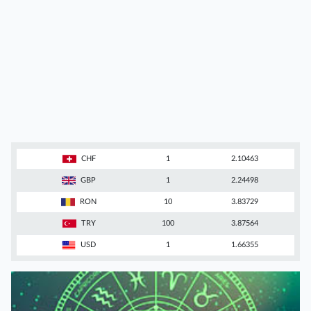
CHF
1
2.10463
GBP
1
2.24498
RON
10
3.83729
TRY
100
3.87564
USD
1
1.66355