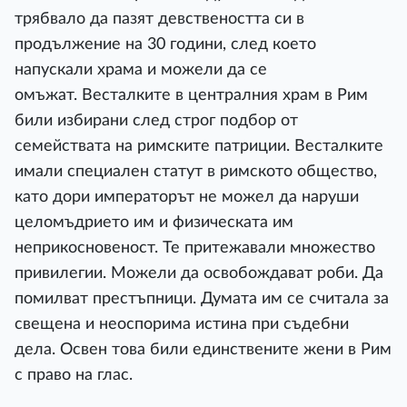
трябвало да пазят девствеността си в
продължение на 30 години, след което
напускали храма и можели да се
омъжат. Весталките в централния храм в Рим
били избирани след строг подбор от
семействата на римските пaтриции. Весталките
имали специален статут в римското общество,
като дори императорът не можел да наруши
целомъдрието им и физическата им
неприкосновеност. Те притежавали множество
привилегии. Можели да освобождават роби. Да
помилват престъпници. Думата им се считала за
свещена и неоспорима истина при съдебни
дела. Освен това били единствените жени в Рим
с право на глас.