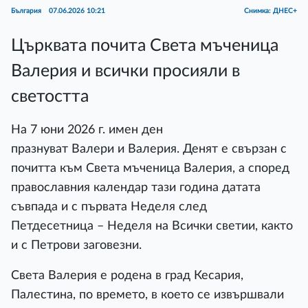
България
07.06.2026 10:21
Снимка: ДНЕС+
Църквата почита Света мъченица
Валерия и всички просияли в
светостта
На 7 юни 2026 г. имен ден
празнуват Валери и Валерия. Денят е свързан с
почитта към Света мъченица Валерия, а според
православния календар тази година датата
съвпада и с първата Неделя след
Петдесетница – Неделя на Всички светии, както
и с Петрови заговезни.
Света Валерия е родена в град Кесария,
Палестина, по времето, в което се извършвали