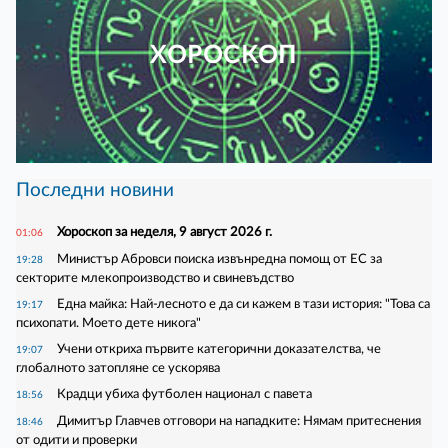
ХОРОСКОП
Последни новини
Хороскоп за неделя, 9 август 2026 г.
01:06
Министър Абровси поиска извънредна помощ от ЕС за
19:28
секторите млекопроизводство и свиневъдство
Една майка: Най-лесното е да си кажем в тази история: "Това са
19:17
психопати. Моето дете никога"
Учени откриха първите категорични доказателства, че
19:07
глобалното затопляне се ускорява
Крадци убиха футболен национал с павета
18:56
Димитър Главчев отговори на нападките: Нямам притеснения
18:46
от одити и проверки