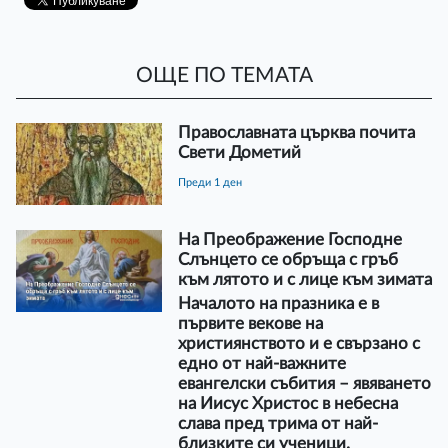
ОЩЕ ПО ТЕМАТА
Православната църква почита
Свети Дометий
преди 1 ден
На Преображение Господне
Слънцето се обръща с гръб
към лятото и с лице към зимата
Началото на празника е в
първите векове на
християнството и е свързано с
едно от най-важните
евангелски събития – явяването
на Иисус Христос в небесна
слава пред трима от най-
близките си ученици.