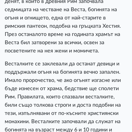
денят, в който в древния Рим започвала
седмицата на честване на Веста, богинята на
огъня и огнището, една от най-старите в
римския пантеон, подобна на гръцката Хестия.
През останалото време на годината храмът на
Веста бил затворени за всички, освен за
посветените на нея жени и момичета.
Весталките се заклевали да останат девици и
поддържали огъня на богинята вечно запален.
Имало пророчество, че ако огънят изгасне или
бъде изнесен от храма, бедствие ще сполети
Рим. Правилата, които спазвали весталките,
били също толкова строги и доста подобни на
тези, изпълнявани от по-късните християнски
монахини. Весталките започвали да служат на
богинята на възраст между 6 и 10 години и