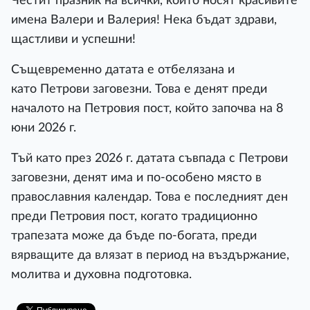
Честит празник на всички, които носят красивите
имена Валери и Валерия! Нека бъдат здрави,
щастливи и успешни!
Същевременно датата е отбелязана и
като Петрови заговезни. Това е денят преди
началото на Петровия пост, който започва на 8
юни 2026 г.
Тъй като през 2026 г. датата съвпада с Петрови
заговезни, денят има и по-особено място в
православния календар. Това е последният ден
преди Петровия пост, когато традиционно
трапезата може да бъде по-богата, преди
вярващите да влязат в период на въздържание,
молитва и духовна подготовка.