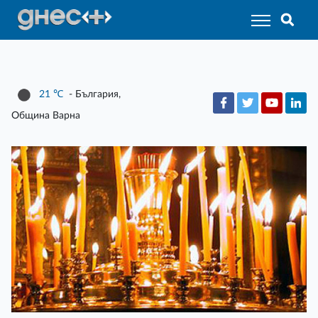
21
℃
- България,
Община Варна