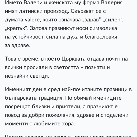
Името Валери и женската му форма Валерия
имат латински произход. Свързват се с
думата valere, която означава „здрав“, „силен“,
„крепък“. Затова празникът носи символика
на устойчивост, сила на духа и благословия
за здраве.
Това е време, в което Църквата отдава почит на
всички просияли в светостта – познати и
незнайни светци.
Именният ден е сред най-почитаните празници в
българската традиция. По обичай имениците
посрещат близки и приятели, а празникът е
повод за добри пожелания, здраве и споделени
моменти с любимите хора.