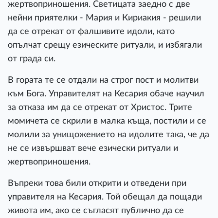
жертвоприношения. Светицата заедно с две
нейни приятелки - Мария и Кириакия - решили
да се отрекат от фалшивите идоли, като
опълчат срещу езическите ритуали, и избягали
от града си.
В гората те се отдали на строг пост и молитви
към Бога. Управителят на Кесария обаче научил
за отказа им да се отрекат от Христос. Трите
момичета се скрили в малка къща, постили и се
молили за унищожението на идолите така, че да
не се извършват вече езически ритуали и
жертвоприношения.
Въпреки това били открити и отведени при
управителя на Кесария. Той обещал да пощади
живота им, ако се съгласят публично да се