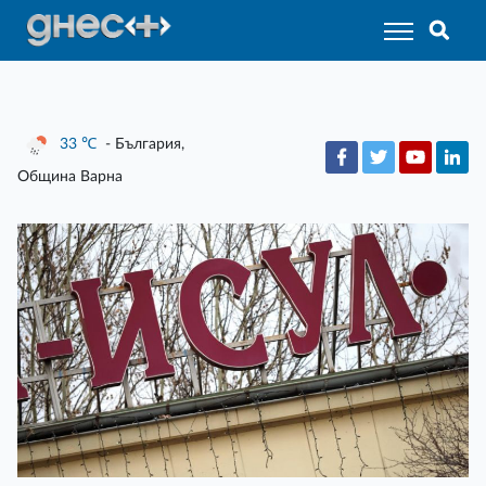
33
℃
- България,
Община Варна