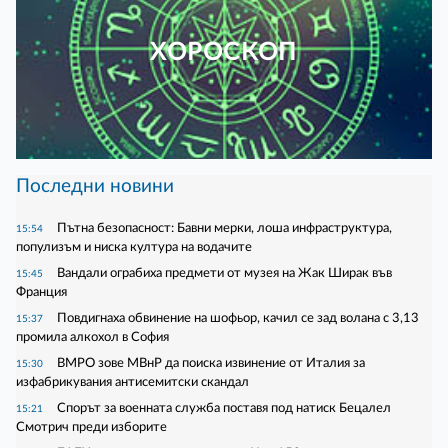
ХОРОСКОП
Последни новини
Пътна безопасност: Бавни мерки, лоша инфраструктура,
15:54
популизъм и ниска култура на водачите
Вандали ограбиха предмети от музея на Жак Ширак във
15:45
Франция
Повдигнаха обвинение на шофьор, качил се зад волана с 3,13
15:37
промила алкохол в София
ВМРО зове МВнР да поиска извинение от Италия за
15:30
изфабрикувания антисемитски скандал
Спорът за военната служба поставя под натиск Бецалел
15:21
Смотрич преди изборите