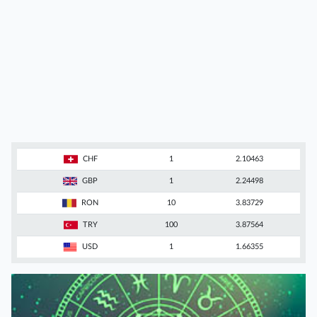
CHF
1
2.10463
GBP
1
2.24498
RON
10
3.83729
TRY
100
3.87564
USD
1
1.66355