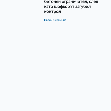
бетонен ограничител, след
като шофьорът загубил
контрол
преди 1 седмица