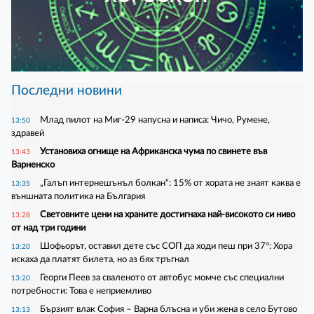
Последни новини
Млад пилот на Миг-29 напусна и написа: Чичо, Румене,
13:50
здравей
Установиха огнище на Африканска чума по свинете във
13:43
Варненско
„Галъп интернешънъл болкан“: 15% от хората не знаят каква е
13:35
външната политика на България
Световните цени на храните достигнаха най-високото си ниво
13:28
от над три години
Шофьорът, оставил дете със СОП да ходи пеш при 37°: Хора
13:20
искаха да платят билета, но аз бях тръгнал
Георги Пеев за сваленото от автобус момче със специални
13:20
потребности: Това е неприемливо
Бързият влак София – Варна блъсна и уби жена в село Бутово
13:13