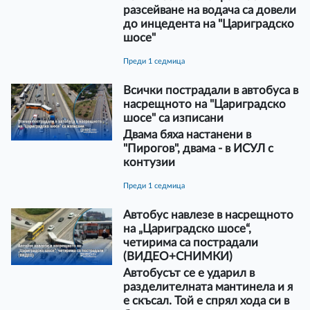
разсейване на водача са довели
до инцедента на "Цариградско
шосе"
преди 1 седмица
Всички пострадали в автобуса в
насрещното на "Цариградско
шосе" са изписани
Двама бяха настанени в
"Пирогов", двама - в ИСУЛ с
контузии
преди 1 седмица
Автобус навлезе в насрещното
на „Цариградско шосе“,
четирима са пострадали
(ВИДЕО+СНИМКИ)
Автобусът се е ударил в
разделителната мантинела и я
е скъсал. Той е спрял хода си в