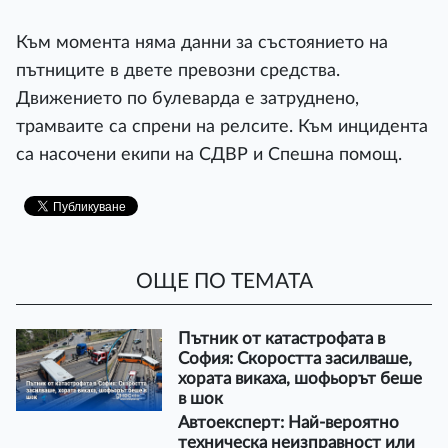
Към момента няма данни за състоянието на
пътниците в двете превозни средства.
Движението по булеварда е затруднено,
трамваите са спрени на релсите. Към инцидента
са насочени екипи на СДВР и Спешна помощ.
ОЩЕ ПО ТЕМАТА
Пътник от катастрофата в
София: Скоростта засилваше,
хората викаха, шофьорът беше
в шок
Автоексперт: Най-вероятно
техническа неизправност или