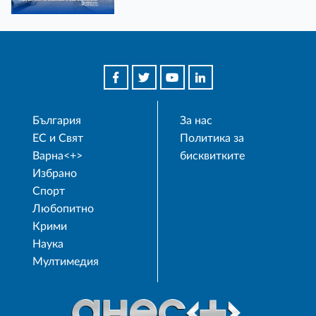
България
За нас
ЕС и Свят
Политика за
Варна<+>
бисквитките
Избрано
Спорт
Любопитно
Крими
Наука
Мултимедия