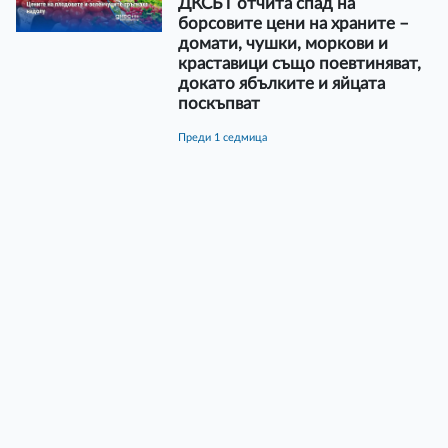
ДКСБТ отчита спад на
борсовите цени на храните –
домати, чушки, моркови и
краставици също поевтиняват,
докато ябълките и яйцата
поскъпват
преди 1 седмица