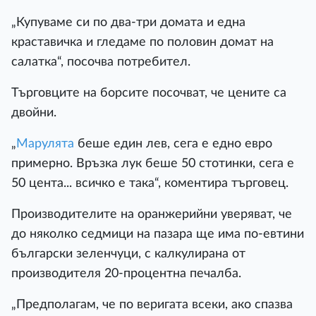
„Купуваме си по два-три домата и една
краставичка и гледаме по половин домат на
салатка“, посочва потребител.
Търговците на борсите посочват, че цените са
двойни.
„
Марулята
беше един лев, сега е едно евро
примерно. Връзка лук беше 50 стотинки, сега е
50 цента... всичко е така“, коментира търговец.
Производителите на оранжерийни уверяват, че
до няколко седмици на пазара ще има по-евтини
български зеленчуци, с калкулирана от
производителя 20-процентна печалба.
„Предполагам, че по веригата всеки, ако спазва