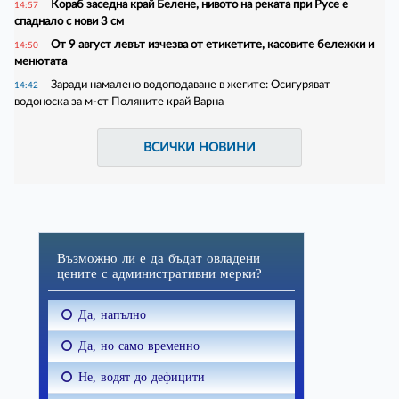
Кораб заседна край Белене, нивото на реката при Русе е
14:57
спаднало с нови 3 см
От 9 август левът изчезва от етикетите, касовите бележки и
14:50
менютата
Заради намалено водоподаване в жегите: Осигуряват
14:42
водоноска за м-ст Поляните край Варна
ВСИЧКИ НОВИНИ