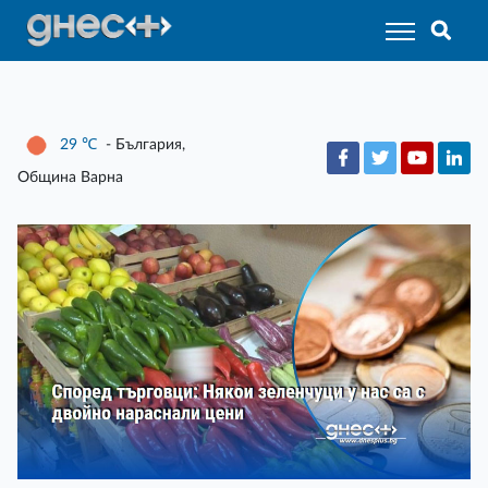
29
℃
- България,
Община Варна