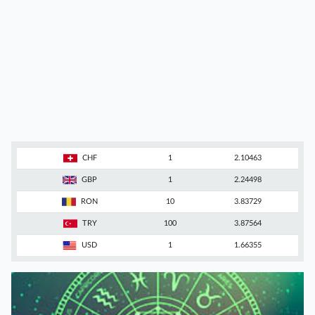
CHF
1
2.10463
GBP
1
2.24498
RON
10
3.83729
TRY
100
3.87564
USD
1
1.66355