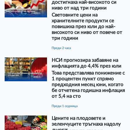
достигнаха най-високото си
ниво от над три години
Световните цени на
хранителните продукти се
повишиха през юли до най-
високото си ниво от повече от
три години
преди 2 часа
НСИ прогнозира забавяне на
инфлацията до 4,4% през юли
Това представлява понижение с
1 процентен пункт спрямо
предходния месец юни, когато
бе отчетена годишна инфлация
от 5,4 на сто
преди 1 седмица
Цените на плодовете и
зеленчуците тръгнаха надолу