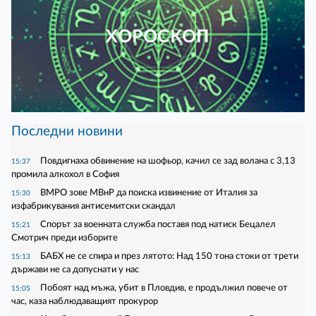
ХОРОСКОП
Последни новини
Повдигнаха обвинение на шофьор, качил се зад волана с 3,13
15:37
промила алкохол в София
ВМРО зове МВнР да поиска извинение от Италия за
15:30
изфабрикувания антисемитски скандал
Спорът за военната служба поставя под натиск Бецалел
15:21
Смотрич преди изборите
БАБХ не се спира и през лятото: Над 150 тона стоки от трети
15:13
държави не са допуснати у нас
Побоят над мъжа, убит в Пловдив, е продължил повече от
15:05
час, каза наблюдаващият прокурор