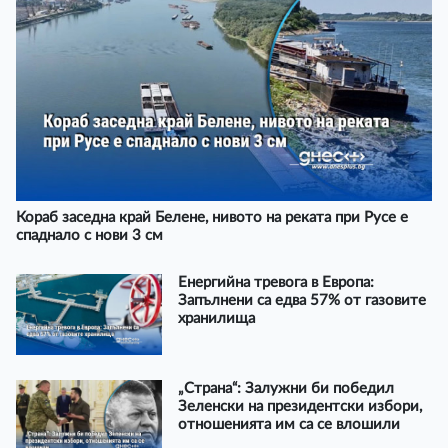
Кораб заседна край Белене, нивото на реката при Русе е
спаднало с нови 3 см
Енергийна тревога в Европа:
Запълнени са едва 57% от газовите
хранилища
„Страна“: Залужни би победил
Зеленски на президентски избори,
отношенията им са се влошили