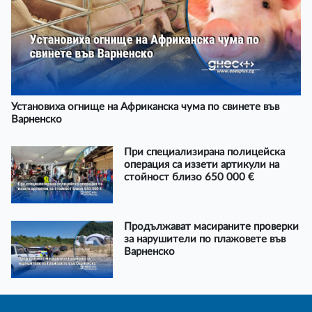
Установиха огнище на Африканска чума по свинете във
Варненско
При специализирана полицейска
операция са иззети артикули на
стойност близо 650 000 €
Продължават масираните проверки
за нарушители по плажовете във
Варненско