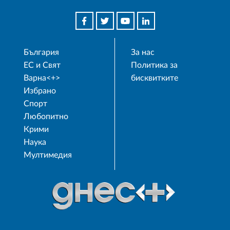
България
За нас
ЕС и Свят
Политика за
Варна<+>
бисквитките
Избрано
Спорт
Любопитно
Крими
Наука
Мултимедия