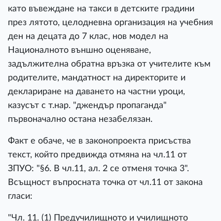
като въвеждане на такси в детските градини
през лятото, целодневна организация на учебния
ден на децата до 7 клас, нов модел на
Националното външно оценяване,
задължителна обратна връзка от учителите към
родителите, мандатност на директорите и
деклариране на даването на частни уроци,
казусът с т.нар. "джендър пропаганда"
първоначално остана незабелязан.
Факт е обаче, че в законопроекта присъства
текст, който предвижда отмяна на чл.11 от
ЗПУО: "§6. В чл.11, ал. 2 се отменя точка 3".
Всъщност въпросната точка от чл.11 от закона
гласи:
"Чл. 11. (1) Предучилищното и училищното