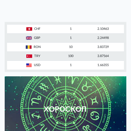
CHF
1
2.10463
GBP
1
2.24498
RON
10
3.83729
TRY
100
3.87564
USD
1
1.66355
ХОРОСКОП