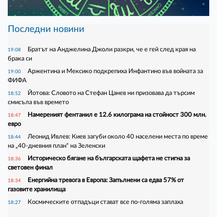
Последни новини
Братът на Анджелина Джоли разкри, че е гей след края на
19:08
брака си
Аржентина и Мексико подкрепиха Инфантино във войната за
19:00
ФИФА
Йотова: Словото на Стефан Цанев ни призовава да търсим
18:52
смисъла във времето
Намереният фентанил е 12.6 килограма на стойност 300 млн.
18:47
евро
Леонид Ивлев: Киев загуби около 40 населени места по време
18:44
на „40-дневния план“ на Зеленски
Историческо бягане на българската щафета не стигна за
18:36
световен финал
Енергийна тревога в Европа: Запълнени са едва 57% от
18:34
газовите хранилища
Космическите отпадъци стават все по-голяма заплаха
18:27