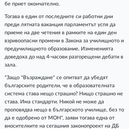
бе приет окончателно.
Тогава в един от последните си работни дни
преди лятната ваканция парламентът успя да
приеме на две четения в рамките на един ден
взривоопасни промени в Закона за училищното и
предучилищното образование. Измененията
доведоха до над 4-часови разгорещени дебати в
зала.
"Защо "Възраждане" се опитват да убедят
българските родители, че в образователната
система става нещо страшно? Нищо страшно не
става. Има стандарти. Никой не може да
проповядва нещо в българското училище, без то
да е одобрено от МОН", заяви тогава една от
вносителките на сегашния законопроект на ДБ