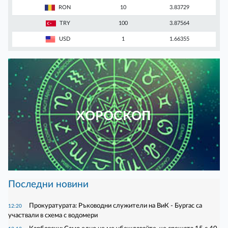
RON
10
3.83729
TRY
100
3.87564
USD
1
1.66355
ХОРОСКОП
Последни новини
Прокуратурата: Ръководни служители на ВиК - Бургас са
12:20
участвали в схема с водомери