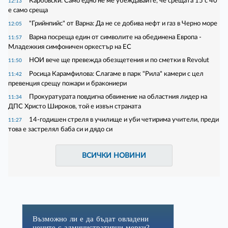
Карбовски: Само едно не ме убеждавайте, че срещата 15 с 40
12:13
е само среща
"Грийнпийс" от Варна: Да не се добива нефт и газ в Черно море
12:05
Варна посреща един от символите на обединена Европа -
11:57
Младежкия симфоничен оркестър на ЕС
НОИ вече ще превежда обезщетения и по сметки в Revolut
11:50
Росица Карамфилова: Слагаме в парк "Рила" камери с цел
11:42
превенция срещу пожари и бракониери
Прокуратурата повдигна обвинение на областния лидер на
11:34
ДПС Христо Широков, той е извън страната
14-годишен стреля в училище и уби четирима учители, преди
11:27
това е застрелял баба си и дядо си
ВСИЧКИ НОВИНИ