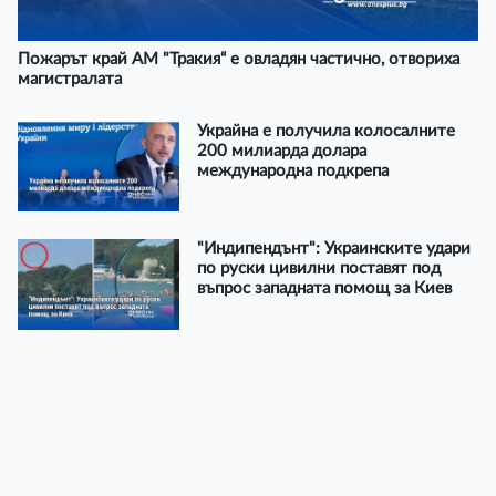
Пожарът край АМ "Тракия“ е овладян частично, отвориха
магистралата
Украйна е получила колосалните
200 милиарда долара
международна подкрепа
"Индипендънт": Украинските удари
по руски цивилни поставят под
въпрос западната помощ за Киев