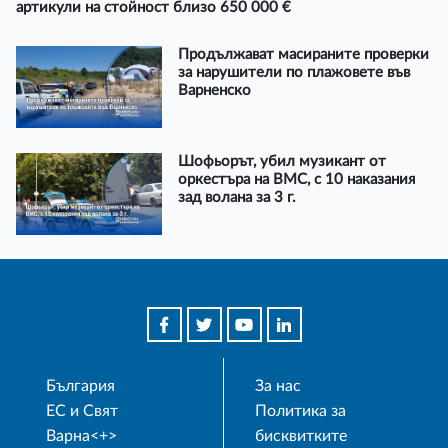
артикули на стойност близо 650 000 €
Продължават масираните проверки
за нарушители по плажовете във
Варненско
Шофьорът, убил музикант от
оркестъра на ВМС, с 10 наказания
зад волана за 3 г.
България
За нас
ЕС и Свят
Политика за
Варна<+>
бисквитките