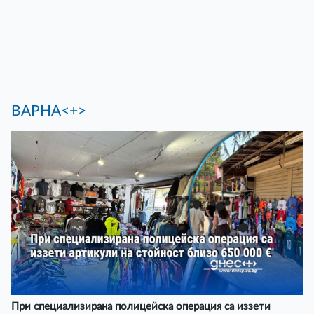
ВАРНА<+>
При специализирана полицейска операция са иззети