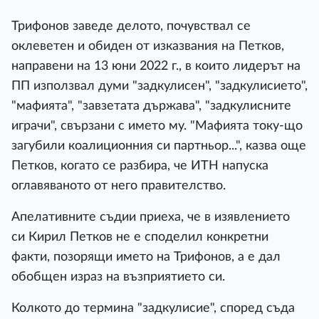
Трифонов заведе делото, почувствал се
оклеветен и обиден от изказвания на Петков,
направени на 13 юни 2022 г., в които лидерът на
ПП използвал думи "задкулисен", "задкулисието",
"мафията", "завзетата държава", "задкулисните
играчи", свързани с името му. "Мафията току-що
загубили коалиционния си партньор...", казва още
Петков, когато се разбира, че ИТН напуска
оглавяваното от него правителство.
Апелативните съдии приеха, че в изявлението
си Кирил Петков не е споделил конкретни
факти, позорящи името на Трифонов, а е дал
обобщен израз на възприятието си.
Колкото до термина "задкулисие", според съда