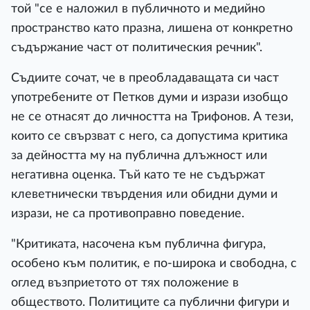
той "се е наложил в публичното и медийно
пространство като празна, лишена от конкретно
съдържание част от политическия речник".
Съдиите сочат, че в преобладаващата си част
употребените от Петков думи и изрази изобщо
не се отнасят до личността на Трифонов. А тези,
които се свързват с него, са допустима критика
за дейността му на публична длъжност или
негативна оценка. Тъй като те не съдържат
клеветнически твърдения или обидни думи и
изрази, не са противоправно поведение.
"Критиката, насочена към публична фигура,
особено към политик, е по-широка и свободна, с
оглед възприетото от тях положение в
обществото. Политиците са публични фигури и