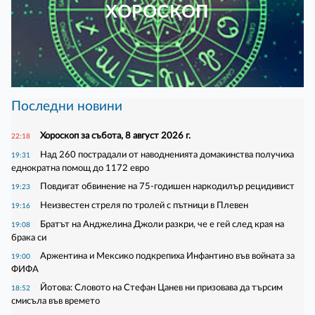
ХОРОСКОП
Последни новини
Хороскоп за събота, 8 август 2026 г.
22:18
Над 260 пострадали от наводненията домакинства получиха
19:31
еднократна помощ до 1172 евро
Повдигат обвинение на 75-годишен наркодилър рецидивист
19:23
Неизвестен стреля по тролей с пътници в Плевен
19:16
Братът на Анджелина Джоли разкри, че е гей след края на
19:08
брака си
Аржентина и Мексико подкрепиха Инфантино във войната за
19:00
ФИФА
Йотова: Словото на Стефан Цанев ни призовава да търсим
18:52
смисъла във времето