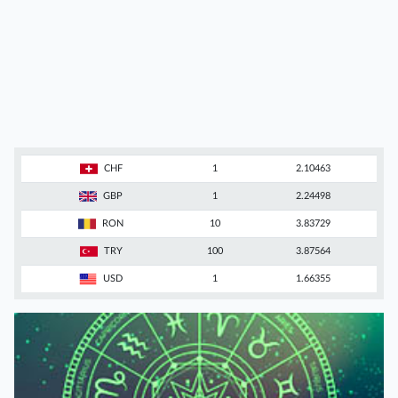
CHF
1
2.10463
GBP
1
2.24498
RON
10
3.83729
TRY
100
3.87564
USD
1
1.66355