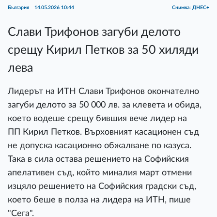
България
14.05.2026 10:44
Снимка: ДНЕС+
Слави Трифонов загуби делото
срещу Кирил Петков за 50 хиляди
лева
Лидерът на ИТН Слави Трифонов окончателно
загуби делото за 50 000 лв. за клевета и обида,
което водеше срещу бившия вече лидер на
ПП Кирил Петков. Върховният касационен съд
не допуска касационно обжалване по казуса.
Така в сила остава решението на Софийския
апелативен съд, който миналия март отмени
изцяло решението на Софийския градски съд,
което беше в полза на лидера на ИТН, пише
"Сега".