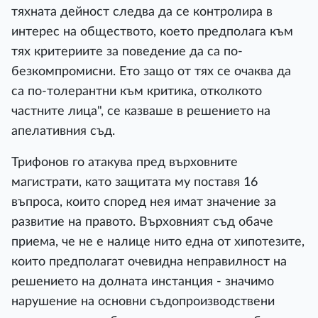
тяхната дейност следва да се контролира в
интерес на обществото, което предполага към
тях критериите за поведение да са по-
безкомпромисни. Ето защо от тях се очаква да
са по-толерантни към критика, отколкото
частните лица", се казваше в решението на
апелативния съд.
Трифонов го атакува пред върховните
магистрати, като защитата му поставя 16
въпроса, които според нея имат значение за
развитие на правото. Върховният съд обаче
приема, че не е налице нито една от хипотезите,
които предполагат очевидна неправилност на
решението на долната инстанция - значимо
нарушение на основни съдопроизводствени