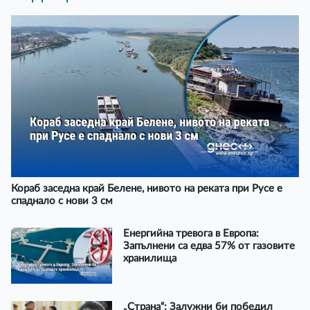
Кораб заседна край Белене, нивото на реката при Русе е
спаднало с нови 3 см
Енергийна тревога в Европа:
Запълнени са едва 57% от газовите
хранилища
„Страна“: Залужни би победил