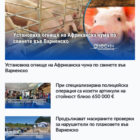
Установиха огнище на Африканска чума по свинете във
Варненско
При специализирана полицейска
операция са иззети артикули на
стойност близо 650 000 €
Продължават масираните проверки
за нарушители по плажовете във
Варненско