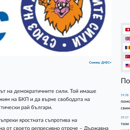
Снимка: ДНЕС+
По
зът на демократичните сили. Той имаше
19:28
жим на БКП и да върне свободата на
помо
тически рай българи.
свин
19:17
ъпреки яростната съпротива на
тази
на от своето репресивно отроче – Държавна