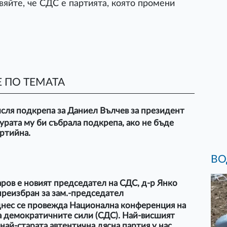
вяйте, че СДС е партията, която промени
 ПО ТЕМАТА
сля подкрепа за Даниел Вълчев за президент
рата му би събрала подкрепа, ако не бъде
ртийна.
ВО
ров е новият председател на СДС, д-р Янко
преизбран за зам.-председател
днес се провежда Национална конференция на
а демократичните сили (СДС). Най-висшият
най-старата автентична дясна партия у нас