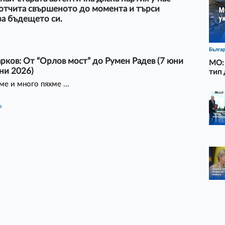
 отчита свършеното до момента и търси
за бъдещето си.
Бълга
рков: От “Орлов мост” до Румен Радев (7 юни
МО: 
ни 2026)
тип 
е и много пяхме ...
а