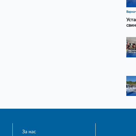
Варна
Уста
свин
За нас