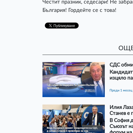
Честит празник, седесари! Не забра
България! Гордейте се с това!
ОЩЕ
СДС обми
Кандидату
изцяло па
преди 1 месец
Илия Лаза
Станев е 
В София 
Съюзът н
форум на 