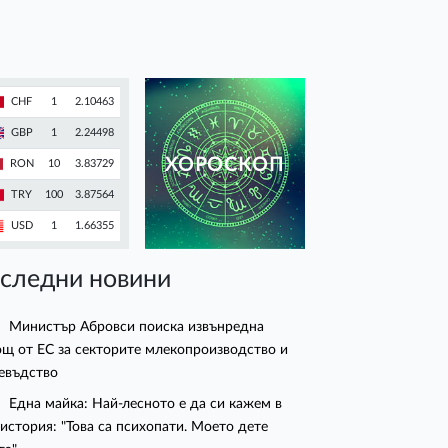
CHF
1
2.10463
GBP
1
2.24498
ХОРОСКОП
RON
10
3.83729
TRY
100
3.87564
USD
1
1.66355
следни новини
Министър Абровси поиска извънредна
щ от ЕС за секторите млекопроизводство и
евъдство
Една майка: Най-лесното е да си кажем в
 история: "Това са психопати. Моето дете