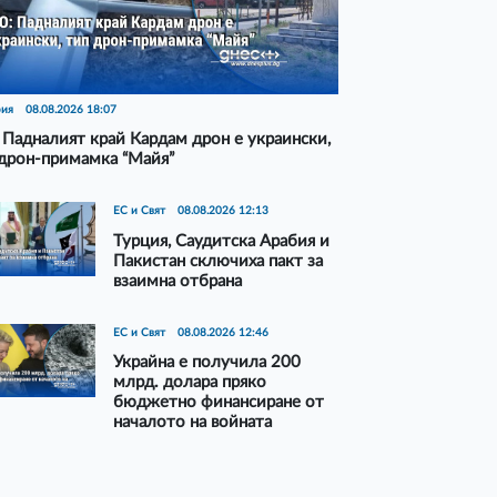
рия
08.08.2026 18:07
Падналият край Кардам дрон е украински,
дрон-примамка “Майя”
ЕС и Свят
08.08.2026 12:13
Турция, Саудитска Арабия и
Пакистан сключиха пакт за
взаимна отбрана
ЕС и Свят
08.08.2026 12:46
Украйна е получила 200
млрд. долара пряко
бюджетно финансиране от
началото на войната