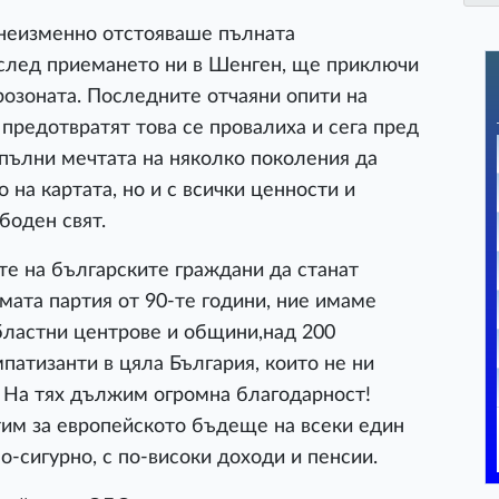
 неизменно отстояваше пълната
 след приемането ни в Шенген, ще приключи
врозоната. Последните отчаяни опити на
 предотвратят това се провалиха и сега пред
зпълни мечтата на няколко поколения да
 на картата, но и с всички ценности и
боден свят.
е на българските граждани да станат
мата партия от 90-те години, ние имаме
областни центрове и общини,над 200
патизанти в цяла България, които не ни
! На тях дължим огромна благодарност!
им за европейското бъдеще на всеки един
о-сигурно, с по-високи доходи и пенсии.