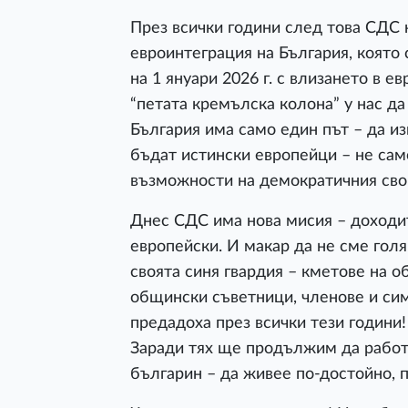
През всички години след това СДС
евроинтеграция на България, която
на 1 януари 2026 г. с влизането в е
“петата кремълска колона” у нас да
България има само един път – да и
бъдат истински европейци – не само
възможности на демократичния сво
Днес СДС има нова мисия – доходит
европейски. И макар да не сме голя
своята синя гвардия – кметове на 
общински съветници, членове и сим
предадоха през всички тези години
Заради тях ще продължим да работ
българин – да живее по-достойно, п