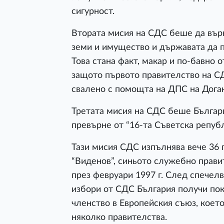
сигурност.
Втората мисия на СДС беше да върн
земи и имущество и държавата да п
Това стана факт, макар и по-бавно 
защото първото правителство на С
свалено с помощта на ДПС на Доган
Третата мисия на СДС беше Българи
превърне от “16-та Съветска репуб
Тази мисия СДС изпълнява вече 36 
“Виденов”, синьото служебно прав
през февруари 1997 г. След спечел
избори от СДС България получи пок
членство в Европейския съюз, което 
няколко правителства.