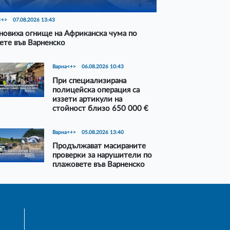
<+>
07.08.2026 13:43
новиха огнище на Африканска чума по
ете във Варненско
Варна<+>
06.08.2026 10:43
При специализирана
полицейска операция са
иззети артикули на
стойност близо 650 000 €
Варна<+>
05.08.2026 13:40
Продължават масираните
проверки за нарушители по
плажовете във Варненско