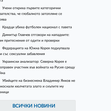
га"
Учени откриха първите категорични
зателства, че глобалното затопляне се
рява
Крадци убиха футболен национал с павета
Димитър Главчев отговори на нападките:
м притеснения от одити и проверки
Федерацията на Южна Корея подкупвала
и със сексуални забавления
Украински анализатор: Северна Корея е
оправен участник във войната на Русия срещу
йна
Убийците на бизнесмена Владимир Янков не
окоснали кюлчетата злато и скъпите му
вници
ВСИЧКИ НОВИНИ