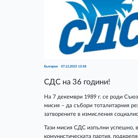
България
07.12.2025 13:58
СДС на 36 години!
На 7 декември 1989 г. се роди Съю
мисия – да събори тоталитарния ре
затворените в измисления социалис
Тази мисия СДС изпълни успешно, в
комунистическата партия, подкрепя