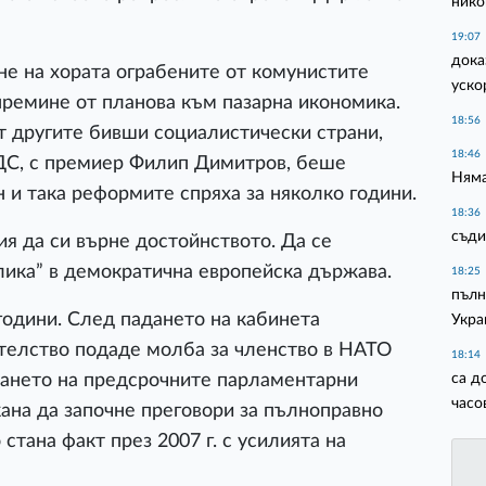
нико
19:07
дока
е на хората ограбените от комунистите
уско
ремине от планова към пазарна икономика.
18:56
от другите бивши социалистически страни,
18:46
ДС, с премиер Филип Димитров, беше
Няма
 и така реформите спряха за няколко години.
18:36
съди
я да си върне достойнството. Да се
лика” в демократична европейска държава.
18:25
пълн
години. След падането на кабинета
Укра
ителство подаде молба за членство в НАТО
18:14
са д
ването на предсрочните парламентарни
часо
ана да започне преговори за пълноправно
стана факт през 2007 г. с усилията на