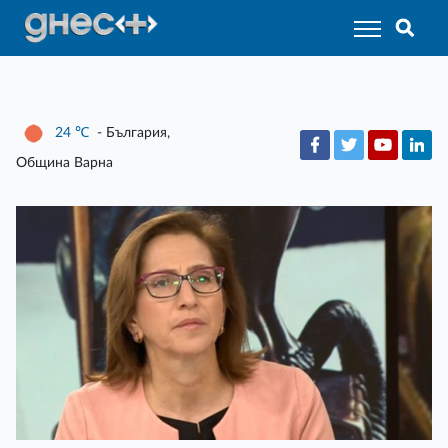
24
℃
- България,
Община Варна