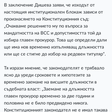
В заключение Дишева заяви, че изходът от
настоящия институционален блокаж зависи от
произнасянето на Конституционния съд:
„Очакваме решението му по въпроса за
мандатността на ВСС и допустимостта той да
избира главен прокурор. Това ще определи дали
ще има нов временно изпълняващ длъжността
или ще се стигне до избор на редовен титуляр“.
Тя изрази мнение, че законодателят е трябвало
ясно да уреди сроковете и хипотезите за
временно заемане на висшите длъжности в
съдебната власт: „Заемане на длъжността
главен прокурор временно за две години и
половина не е било предвидено никога.
Конституционният законодател не е имал такава