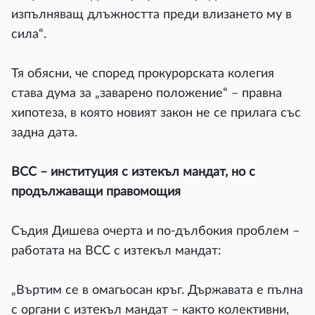
изпълняващ длъжността преди влизането му в
сила“.
Тя обясни, че според прокурорската колегия
става дума за „заварено положение“ – правна
хипотеза, в която новият закон не се прилага със
задна дата.
ВСС – институция с изтекъл мандат, но с
продължаващи правомощия
Съдия Дишева очерта и по-дълбокия проблем –
работата на ВСС с изтекъл мандат:
„Въртим се в омагьосан кръг. Държавата е пълна
с органи с изтекъл мандат – както колективни,