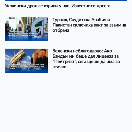
Украински дрон се взриви у нас. Известното досега
Турция, Саудитска Арабия и
Пакистан сключиха пакт за взаимна
отбрана
Зеленски неблагодарно: Ако
Байдън ми беше дал лиценза за
"Пейтриът", сега щеше да има за
всички