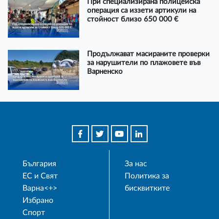
При специализирана полицейска
операция са иззети артикули на
стойност близо 650 000 €
Продължават масираните проверки
за нарушители по плажовете във
Варненско
България
За нас
ЕС и Свят
Политика за
Варна<+>
бисквитките
Избрано
Спорт