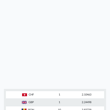
CHF
1
2.10463
GBP
1
2.24498
RON
10
3.83729