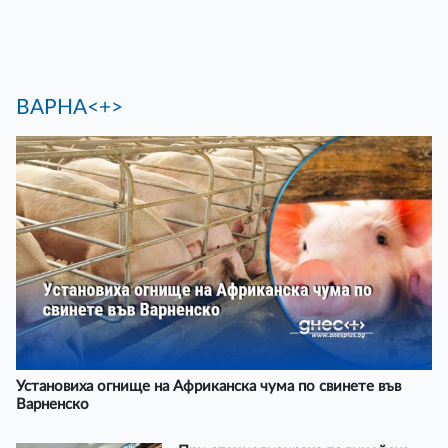
ВАРНА<+>
Установиха огнище на Африканска чума по свинете във
Варненско