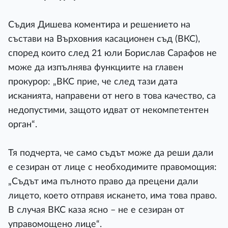
Съдия Дишева коментира и решението на
състави на Върховния касационен съд (ВКС),
според които след 21 юли Борислав Сарафов не
може да изпълнява функциите на главен
прокурор: „ВКС прие, че след тази дата
исканията, направени от него в това качество, са
недопустими, защото идват от некомпетентен
орган“.
Тя подчерта, че само съдът може да реши дали
е сезиран от лице с необходимите правомощия:
„Съдът има пълното право да прецени дали
лицето, което отправя искането, има това право.
В случая ВКС каза ясно – не е сезиран от
управомощено лице“.