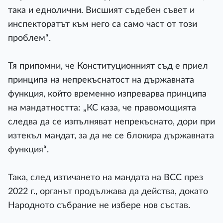
така и еднолични. Висшият съдебен съвет и
инспекторатът към него са само част от този
проблем“.
Тя припомни, че Конституционният съд е приел
принципа на непрекъснатост на държавната
функция, който временно изпреварва принципа
на мандатността: „КС каза, че правомощията
следва да се изпълняват непрекъснато, дори при
изтекъл мандат, за да не се блокира държавната
функция“.
Така, след изтичането на мандата на ВСС през
2022 г., органът продължава да действа, докато
Народното събрание не избере нов състав.