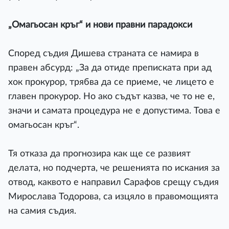
„Омагьосан кръг“ и нови правни парадокси
Според съдия Дишева страната се намира в
правен абсурд: „За да отиде преписката при ад
хок прокурор, трябва да се приеме, че лицето е
главен прокурор. Но ако съдът казва, че то не е,
значи и самата процедура не е допустима. Това е
омагьосан кръг“.
Тя отказа да прогнозира как ще се развият
делата, но подчерта, че решенията по искания за
отвод, каквото е направил Сарафов срещу съдия
Мирослава Тодорова, са изцяло в правомощията
на самия съдия.