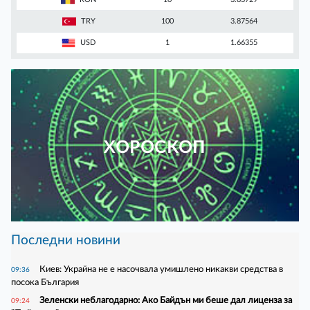
TRY
100
3.87564
USD
1
1.66355
ХОРОСКОП
Последни новини
Киев: Украйна не е насочвала умишлено никакви средства в
09:36
посока България
Зеленски неблагодарно: Ако Байдън ми беше дал лиценза за
09:24