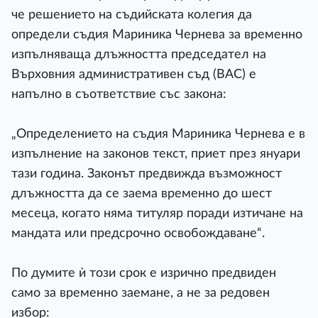
че решението на съдийската колегия да
определи съдия Мариника Чернева за временно
изпълняваща длъжността председател на
Върховния административен съд (ВАС) е
напълно в съответствие със закона:
„Определението на съдия Мариника Чернева е в
изпълнение на законов текст, приет през януари
тази година. Законът предвижда възможност
длъжността да се заема временно до шест
месеца, когато няма титуляр поради изтичане на
мандата или предсрочно освобождаване“.
По думите ѝ този срок е изрично предвиден
само за временно заемане, а не за редовен
избор: