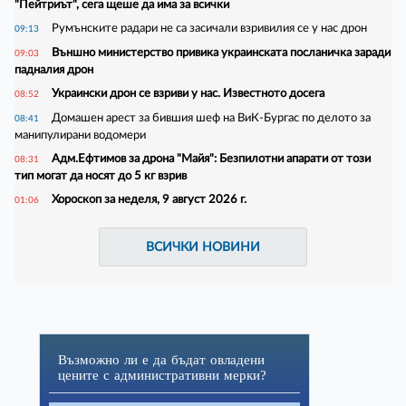
"Пейтриът", сега щеше да има за всички
Румънските радари не са засичали взривилия се у нас дрон
09:13
Външно министерство привика украинската посланичка заради
09:03
падналия дрон
Украински дрон се взриви у нас. Известното досега
08:52
Домашен арест за бившия шеф на ВиК-Бургас по делото за
08:41
манипулирани водомери
Адм.Ефтимов за дрона "Майя": Безпилотни апарати от този
08:31
тип могат да носят до 5 кг взрив
Хороскоп за неделя, 9 август 2026 г.
01:06
ВСИЧКИ НОВИНИ