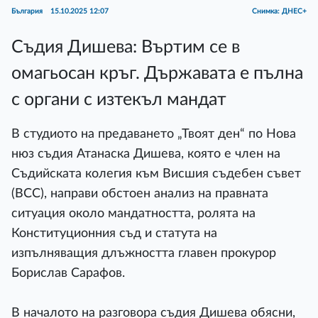
България
15.10.2025 12:07
Снимка: ДНЕС+
Съдия Дишева: Въртим се в
омагьосан кръг. Държавата е пълна
с органи с изтекъл мандат
В студиото на предаването „Твоят ден“ по Нова
нюз съдия Атанаска Дишева, която е член на
Съдийската колегия към Висшия съдебен съвет
(ВСС), направи обстоен анализ на правната
ситуация около мандатността, ролята на
Конституционния съд и статута на
изпълняващия длъжността главен прокурор
Борислав Сарафов.
В началото на разговора съдия Дишева обясни,