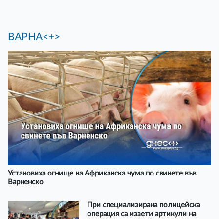
ВАРНА<+>
Установиха огнище на Африканска чума по свинете във
Варненско
При специализирана полицейска
операция са иззети артикули на