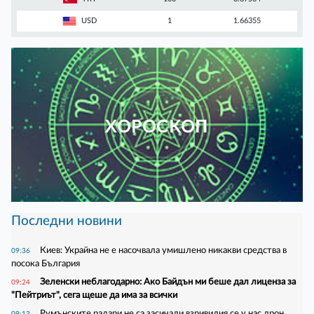
USD
1
1.66355
ХОРОСКОП
Последни новини
Киев: Украйна не е насочвала умишлено никакви средства в
09:36
посока България
Зеленски неблагодарно: Ако Байдън ми беше дал лиценза за
09:24
"Пейтриът", сега щеше да има за всички
Румънските радари не са засичали взривилия се у нас дрон
09:13