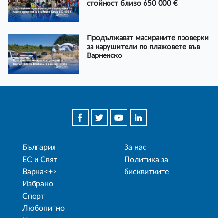
стойност близо 650 000 €
Продължават масираните проверки
за нарушители по плажовете във
Варненско
България
За нас
ЕС и Свят
Политика за
Варна<+>
бисквитките
Избрано
Спорт
Любопитно