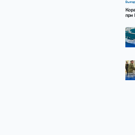
Бълга
Кора
при 