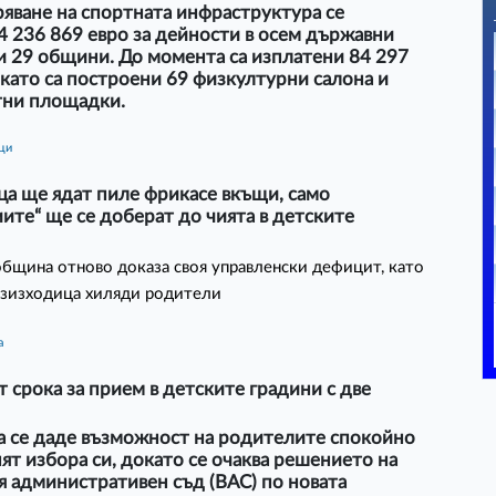
яване на спортната инфраструктура се
4 236 869 евро за дейности в осем държавни
и 29 общини. До момента са изплатени 84 297
 като са построени 69 физкултурни салона и
тни площадки.
ици
ца ще ядат пиле фрикасе вкъщи, само
ите“ ще се доберат до чията в детските
бщина отново доказа своя управленски дефицит, като
езизходица хиляди родители
а
 срока за прием в детските градини с две
а се даде възможност на родителите спокойно
ят избора си, докато се очаква решението на
 административен съд (ВАС) по новата