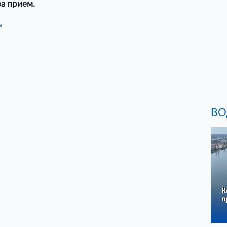
за прием.
а
ВО