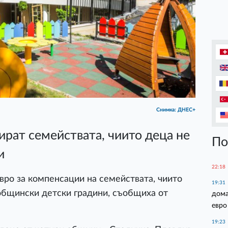
Снимка: ДНЕС+
ират семействата, чиито деца не
По
и
22:18
вро за компенсации на семействата, чиито
19:31
общински детски градини, съобщиха от
дома
евро
19:23