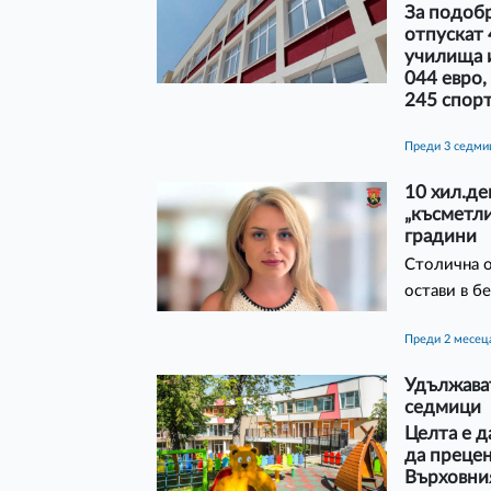
За подобр
отпускат 
училища 
044 евро,
245 спор
преди 3 седм
10 хил.де
„късметли
градини
Столична о
остави в б
преди 2 месец
Удължават
седмици
Целта е д
да прецен
Върховния