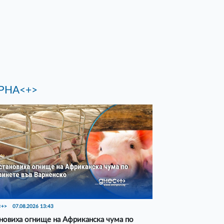
РНА<+>
<+>
07.08.2026 13:43
новиха огнище на Африканска чума по