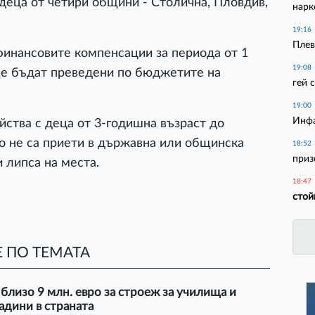
 деца от четири общини - Столична, Пловдив,
нарк
19:16
Плев
финансовите компенсации за периода от 1
19:08
ще бъдат преведени по бюджетите на
гей 
19:00
Инфа
йства с деца от 3-годишна възраст до
то не са приети в държавна или общинска
18:52
приз
 липса на места.
18:47
стой
 ПО ТЕМАТА
близо 9 млн. евро за строеж за училища и
адини в страната