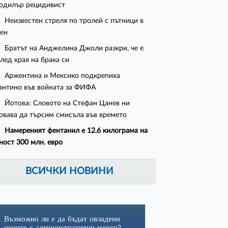
одилър рецидивист
Неизвестен стреля по тролей с пътници в
ен
Братът на Анджелина Джоли разкри, че е
след края на брака си
Аржентина и Мексико подкрепиха
нтино във войната за ФИФА
Йотова: Словото на Стефан Цанев ни
овава да търсим смисъла във времето
Намереният фентанил е 12.6 килограма на
ност 300 млн. евро
ВСИЧКИ НОВИНИ