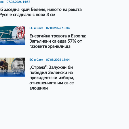
рия
07.08.2026 14:57
б заседна край Белене, нивото на реката
Русе е спаднало с нови 3 см
ЕС и Свят
07.08.2026 18:34
Енергийна тревога в Европа:
Запълнени са едва 57% от
газовите хранилища
ЕС и Свят
07.08.2026 18:04
„Страна“: Залужни би
победил Зеленски на
президентски избори,
отношенията им са се
влошили