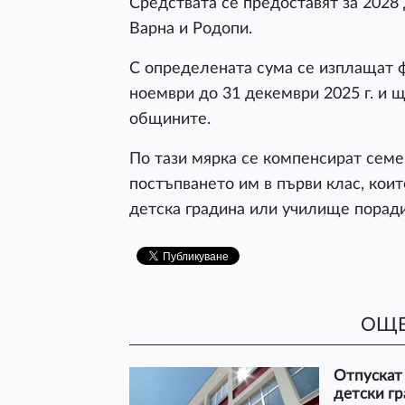
Средствата се предоставят за 2028
Варна и Родопи.
С определената сума се изплащат 
ноември до 31 декември 2025 г. и 
общините.
По тази мярка се компенсират семе
постъпването им в първи клас, кои
детска градина или училище поради
ОЩЕ
Отпускат 
детски гр