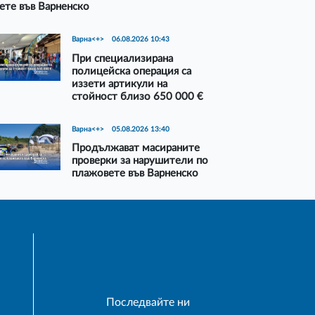
ете във Варненско
Варна<+>
06.08.2026 10:43
При специализирана
полицейска операция са
иззети артикули на
стойност близо 650 000 €
Варна<+>
05.08.2026 13:40
Продължават масираните
проверки за нарушители по
плажовете във Варненско
Последвайте ни