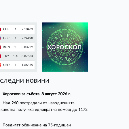
CHF
1
2.10463
GBP
1
2.24498
ХОРОСКОП
RON
10
3.83729
TRY
100
3.87564
USD
1
1.66355
следни новини
Хороскоп за събота, 8 август 2026 г.
Над 260 пострадали от наводненията
кинства получиха еднократна помощ до 1172
Повдигат обвинение на 75-годишен