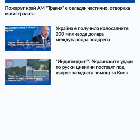
Пожарът край АМ "Тракия“ е овладян частично, отвориха
магистралата
Украйна е получила колосалните
200 милиарда долара
международна подкрепа
"Индипендънт": Украинските удари
по руски цивилни поставят под
въпрос западната помощ за Киев