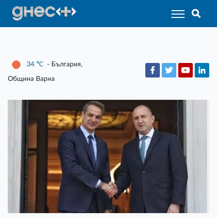
34
℃
- България,
Община Варна