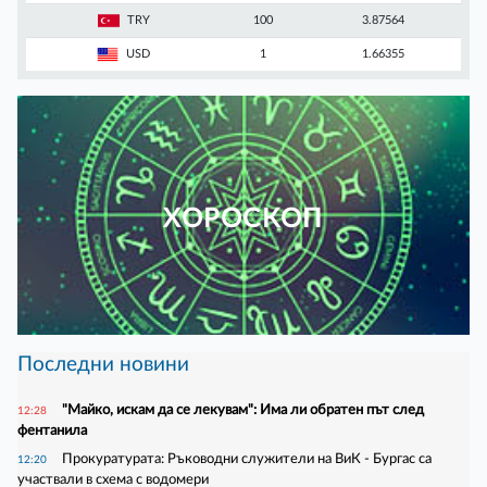
TRY
100
3.87564
USD
1
1.66355
ХОРОСКОП
Последни новини
"Майко, искам да се лекувам": Има ли обратен път след
12:28
фентанила
Прокуратурата: Ръководни служители на ВиК - Бургас са
12:20
участвали в схема с водомери