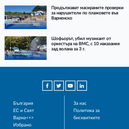
Продължават масираните проверки
за нарушители по плажовете във
Варненско
Шофьорът, убил музикант от
оркестъра на ВМС, с 10 наказания
зад волана за 3 г.
България
За нас
ЕС и Свят
Политика за
Варна<+>
бисквитките
Избрано