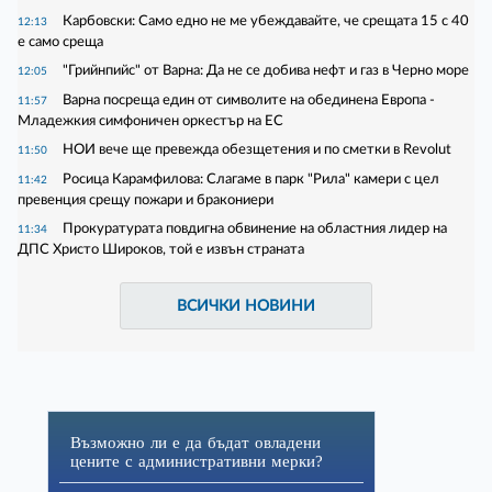
Карбовски: Само едно не ме убеждавайте, че срещата 15 с 40
12:13
е само среща
"Грийнпийс" от Варна: Да не се добива нефт и газ в Черно море
12:05
Варна посреща един от символите на обединена Европа -
11:57
Младежкия симфоничен оркестър на ЕС
НОИ вече ще превежда обезщетения и по сметки в Revolut
11:50
Росица Карамфилова: Слагаме в парк "Рила" камери с цел
11:42
превенция срещу пожари и бракониери
Прокуратурата повдигна обвинение на областния лидер на
11:34
ДПС Христо Широков, той е извън страната
ВСИЧКИ НОВИНИ