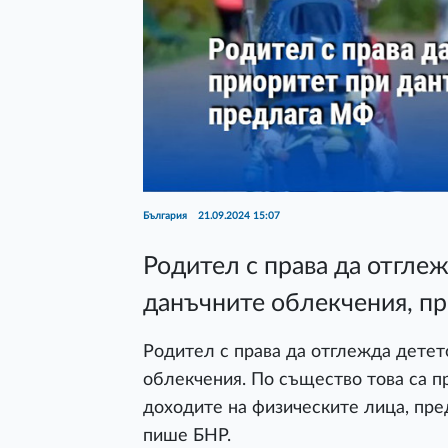
България
21.09.2024 15:07
Родител с права да отгле
данъчните облекчения, п
Родител с права да отглежда детет
облекчения. По същество това са п
доходите на физическите лица, пр
пише БНР.