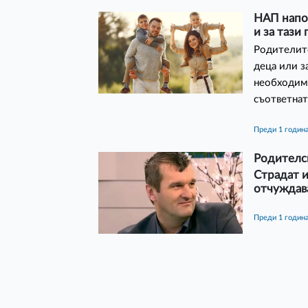
НАП напо
и за тази
Родителите
деца или з
необходимо
съответнат
преди 1 годин
Родителс
Страдат и
отчуждав
преди 1 годин