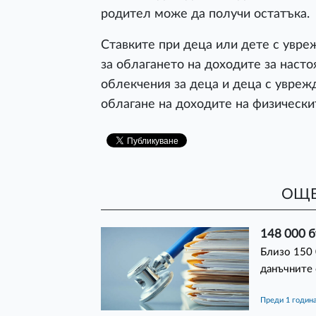
родител може да получи остатъка.
Ставките при деца или дете с увре
за облагането на доходите за наст
облекчения за деца и деца с уврежд
облагане на доходите на физически
ОЩЕ
148 000 б
Близо 150 
данъчните 
преди 1 годин