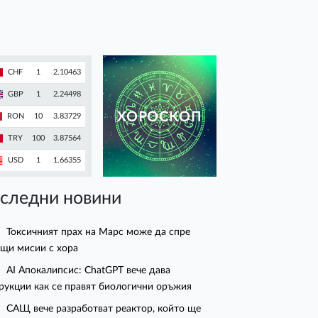
CHF
1
2.10463
GBP
1
2.24498
ХОРОСКОП
RON
10
3.83729
TRY
100
3.87564
USD
1
1.66355
следни новини
Токсичният прах на Марс може да спре
щи мисии с хора
AI Апокалипсис: ChatGPT вече дава
рукции как се правят биологични оръжия
САЩ вече разработват реактор, който ще