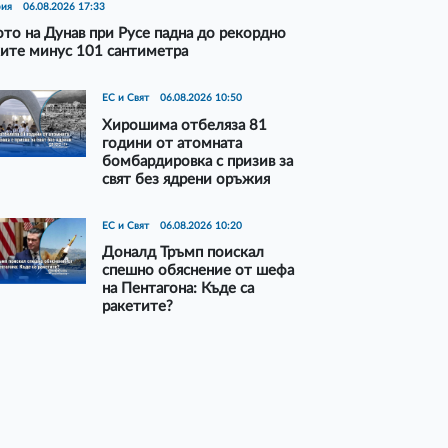
рия
06.08.2026 17:33
то на Дунав при Русе падна до рекордно
ите минус 101 сантиметра
ЕС и Свят
06.08.2026 10:50
Хирошима отбеляза 81
години от атомната
бомбардировка с призив за
свят без ядрени оръжия
ЕС и Свят
06.08.2026 10:20
Доналд Тръмп поискал
спешно обяснение от шефа
на Пентагона: Къде са
ракетите?