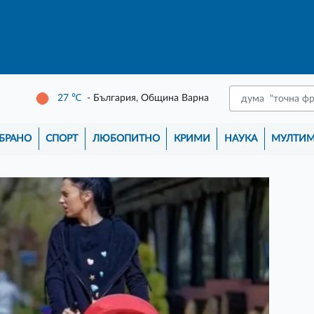
27
℃
- България, Община Варна
БРАНО
СПОРТ
ЛЮБОПИТНО
КРИМИ
НАУКА
МУЛТИ