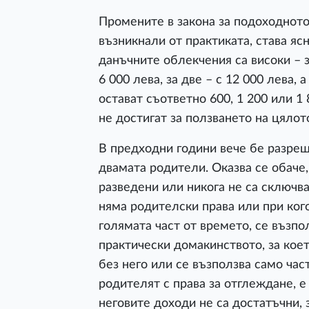
Промените в закона за подоходното 
възникнали от практиката, става яс
данъчните облекчения са високи – 
6 000 лева, за две – с 12 000 лева, а
остават съответно 600, 1 200 или 1
не достигат за ползването на цяло
В предходни години вече бе разре
двамата родители. Оказва се обаче,
разведени или никога не са сключва
няма родителски права или при ког
голямата част от времето, се възпо
практически домакинството, за кое
без него или се възползва само час
родителят с права за отглеждане, е
неговите доходи не са достатъчни, 