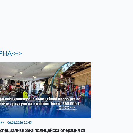
РНА<+>
<+>
06.08.2026 10:43
специализирана полицейска операция са