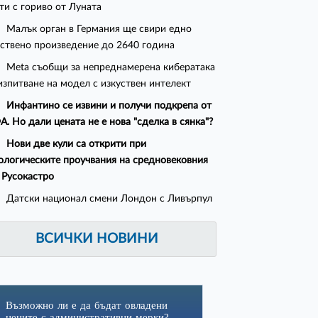
ти с гориво от Луната
Малък орган в Германия ще свири едно
ствено произведение до 2640 година
Meta съобщи за непреднамерена кибератака
изпитване на модел с изкуствен интелект
Инфантино се извини и получи подкрепа от
. Но дали цената не е нова "сделка в сянка"?
Нови две кули са открити при
ологическите проучвания на средновековния
 Русокастро
Датски национал смени Лондон с Ливърпул
ВСИЧКИ НОВИНИ