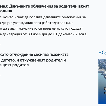
мня: Данъчните облекчения за родители важат
 година
, които искат да ползват данъчните облекчения за
а деца с увреждания през работодателя си, е
 да заявят желанието си пред него, като подадат
а декларация от 30 ноември до 31 декември 2024 г.
а
ВО
кото отчуждение съсипва психиката
 детето, и отчужденият родител и
ащият родител
а