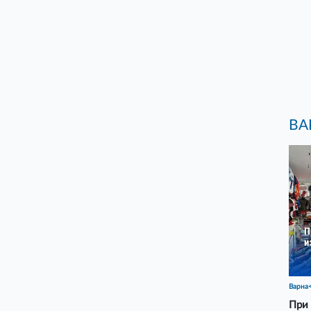
ВА
Варна
При 