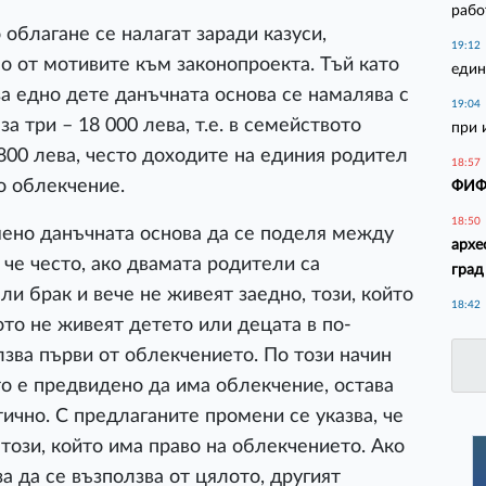
рабо
облагане се налагат заради казуси,
19:12
но от мотивите към законопроекта. Тъй като
един
за едно дете данъчната основа се намалява с
19:04
 за три – 18 000 лева, т.е. в семейството
при 
 800 лева, често доходите на единия родител
18:57
то облекчение.
ФИФА
18:50
шено данъчната основа да се поделя между
архе
 че често, ако двамата родители са
град
ли брак и вече не живеят заедно, този, който
18:42
ото не живеят детето или децата в по-
лзва първи от облекчението. По този начин
то е предвидено да има облекчение, остава
тично. С предлаганите промени се указва, че
 този, който има право на облекчението. Ако
за да се възползва от цялото, другият