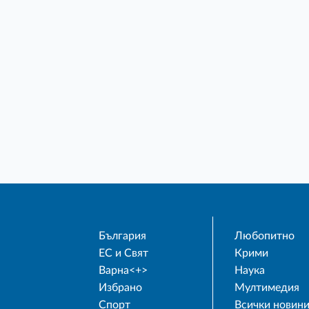
България
Любопитно
ЕС и Свят
Крими
Варна<+>
Наука
Избрано
Мултимедия
Спорт
Всички новин