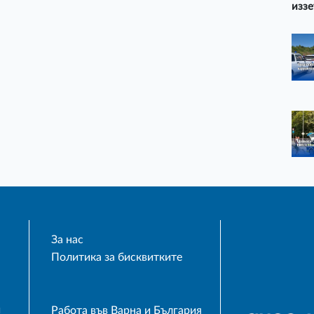
иззе
За нас
Политика за бисквитките
и
Работа във Варна и България