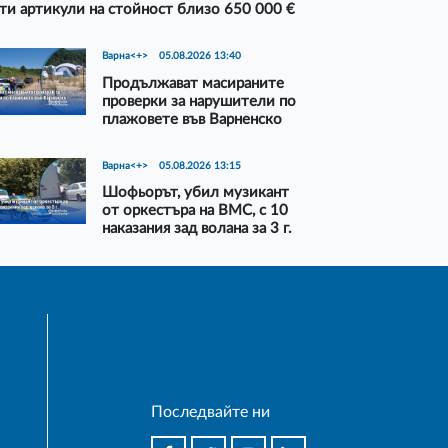
ти артикули на стойност близо 650 000 €
Варна<+>
05.08.2026 13:40
Продължават масираните
проверки за нарушители по
плажовете във Варненско
Варна<+>
05.08.2026 13:15
Шофьорът, убил музикант
от оркестъра на ВМС, с 10
наказания зад волана за 3 г.
Последвайте ни