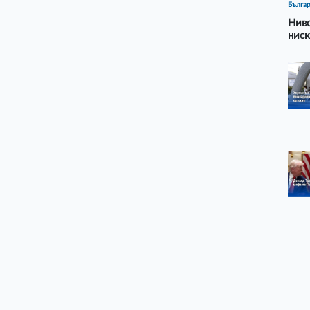
Бълга
Ниво
ниск