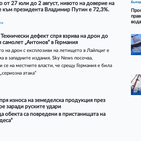
Бълга
 от 27 юли до 2 август, нивото на доверие на
е към президента Владимир Путин е 72,3%.
Проф
прав
вода
ти
 Технически дефект спря взрива на дрон до
 самолет „Антонов“ в Германия
о на дрон с експлозиви на летището в Лайпциг е
а в западните издания. Sky News посочва,
и се на местните власти, че срещу Германия е била
„сериозна атака”
пря износа на земеделска продукция през
ре заради руските удари
а обекта са повредени в пристанищата на
деса“