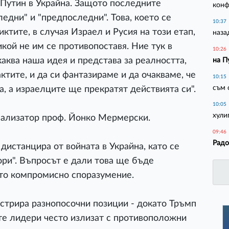
 Путин в Украйна. Защото последните
конф
едни" и "предпоследни". Това, което се
10:37
тите, в случая Израел и Русия на този етап,
наза
кой не им се противопоставя. Ние тук в
10:26
ква наша идея и представа за реалността,
на П
ктите, и да си фантазираме и да очакваме, че
10:15
съм 
, а израелците ще прекратят действията си".
10:05
хули
ализатор проф. Йонко Мермерски.
09:46
Радо
дистанцира от войната в Украйна, като се
ори". Въпросът е дали това ще бъде
ато компромисно споразумение.
стрира разнопосочни позиции - докато Тръмп
те лидери често излизат с противоположни