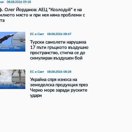
рия
08.08.2026 09:18
. Олег Йорданов: АЕЦ "Козлодуй" е на
илното място и при нея няма проблеми с
та
ЕС и Свят
08.08.2026 08:47
Турски самолети нарушиха
17 пъти гръцкото въздушно
пространство, стигна се до
симулиран въздушен бой
ЕС и Свят
08.08.2026 08:28
Украйна спря износа на
земеделска продукция през
Черно море заради руските
удари