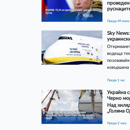
проведено
руснацит
преди 49 мину
Sky News:
украински
Откриванет
водеща тем
позовавайк
извършена 
преди 1 час
Украйна с
Черно мо
Над хиляд
„Голяма О
преди 2 часа