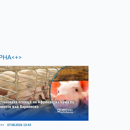
РНА<+>
<+>
07.08.2026 13:43