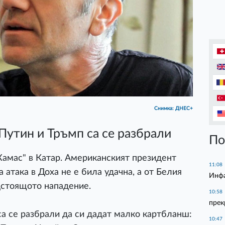
Снимка: ДНЕС+
утин и Тръмп са се разбрали
По
Хамас" в Катар. Американският президент
11:08
 атака в Доха не е била удачна, а от Белия
Инфа
дстоящото нападение.
10:58
прек
а се разбрали да си дадат малко картбланш:
10:47