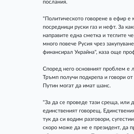
послания.
"Политическото говорене в ефир е 
посредници руски газ и нефт. За как
направите една сметка и теглите ч
много повече Русия чрез закупуванет
финансирал Украйна", каза още про
Според него основният проблем е л
Тръмп получи подкрепа и говори от
Путин могат да имат шанс.
"За да се проведе тази среща, или 
единственият говорещ. Единственият
тук да си водим разговори, сугести
скоро може да не е президент, да 