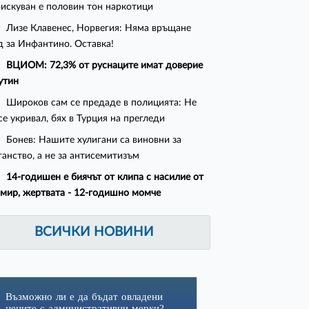
искуван е половин тон наркотици
Лизе Клавенес, Норвегия: Няма връщане
д за Инфантино. Оставка!
ВЦИОМ: 72,3% от руснаците имат доверие
утин
Широков сам се предаде в полицията: Не
се укривал, бях в Турция на прегледи
Бонев: Нашите хулигани са виновни за
ганство, а не за антисемитизъм
14-годишен е биячът от клипа с насилие от
мир, жертвата - 12-годишно момче
ВСИЧКИ НОВИНИ