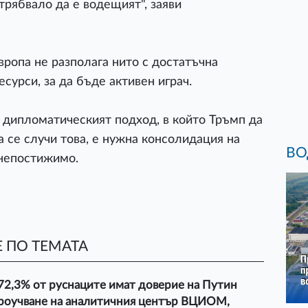
 трябвало да е водещият", заяви
ропа не разполага нито с достатъчна
сурси, за да бъде активен играч.
 дипломатическият подход, в който Тръмп да
а се случи това, е нужна консолидация на
ВО
 непостижимо.
 ПО ТЕМАТА
2,3% от руснаците имат доверие на Путин
роучване на аналитичния център ВЦИОМ,