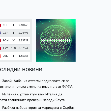
CHF
1
2.10463
GBP
1
2.24498
ХОРОСКОП
RON
10
3.83729
TRY
100
3.87564
USD
1
1.66355
следни новини
Завой: Албания оттегли подкрепата си за
нтино и поиска смяна на властта във ФИФА
Испания с ултиматум към Италия да
рати граничните проверки заради Сеута
Разбиха лаборатория за марихуана в Сърбия,