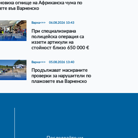
новиха огнище на Африканска чума по
ете във Варненско
Варна<+>
06.08.2026 10:43
При специализирана
полицейска операция са
иззети артикули на
стойност близо 650 000 €
Варна<+>
05.08.2026 13:40
Продължават масираните
проверки за нарушители по
плажовете във Варненско
Последвайте ни