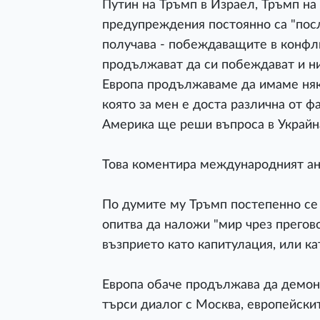
Путин на Тръмп в Израел, Тръмп на
предупреждения постоянно са "посл
получава - побеждаващите в конфлик
продължават да си побеждават и ни
Европа продължаваме да имаме няка
която за мен е доста различна от фа
Америка ще реши въпроса в Украйна
Това коментира международният ан
По думите му Тръмп постепенно се 
опитва да наложи "мир чрез прегов
възприето като капитулация, или к
Европа обаче продължава да демон
търси диалог с Москва, европейски