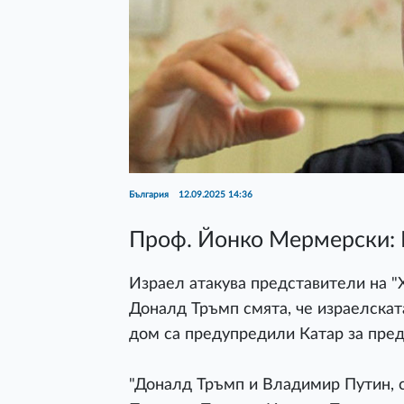
България
12.09.2025 14:36
Проф. Йонко Мермерски: П
Израел атакува представители на "
Доналд Тръмп смята, че израелската
дом са предупредили Катар за пре
"Доналд Тръмп и Владимир Путин, с