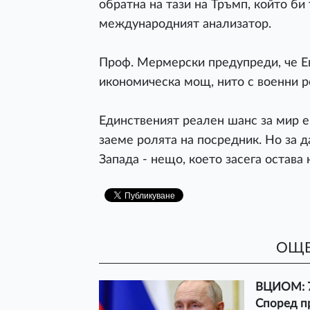
обратна на тази на Тръмп, който би
международният анализатор.
Проф. Мермерски предупреди, че Ев
икономическа мощ, нито с военни ре
Единственият реален шанс за мир е
заеме ролята на посредник. Но за д
Запада - нещо, което засега остава
ОЩЕ
ВЦИОМ: 7
Според п