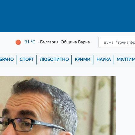
31
℃
- България, Община Варна
БРАНО
СПОРТ
ЛЮБОПИТНО
КРИМИ
НАУКА
МУЛТИ