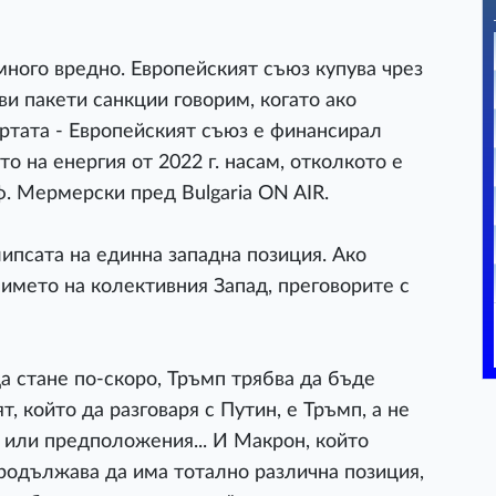
много вредно. Европейският съюз купува чрез
ви пакети санкции говорим, когато ако
ертата - Европейският съюз е финансирал
о на енергия от 2022 г. насам, отколкото е
ф. Мермерски пред Bulgaria ON AIR.
ипсата на единна западна позиция. Ако
 името на колективния Запад, преговорите с
да стане по-скоро, Тръмп трябва да бъде
, който да разговаря с Путин, е Тръмп, а не
и или предположения... И Макрон, който
продължава да има тотално различна позиция,