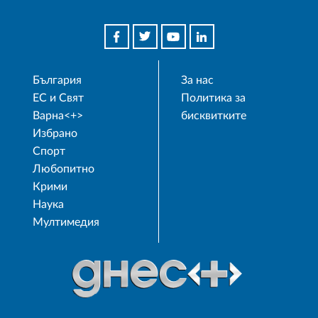
България
За нас
ЕС и Свят
Политика за
Варна<+>
бисквитките
Избрано
Спорт
Любопитно
Крими
Наука
Мултимедия