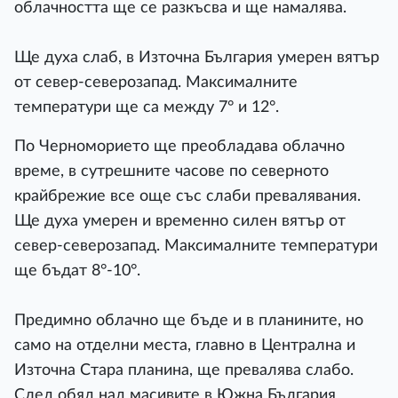
облачността ще се разкъсва и ще намалява.
Ще духа слаб, в Източна България умерен вятър
от север-северозапад. Максималните
температури ще са между 7° и 12°.
По Черноморието ще преобладава облачно
време, в сутрешните часове по северното
крайбрежие все още със слаби превалявания.
Ще духа умерен и временно силен вятър от
север-северозапад. Максималните температури
ще бъдат 8°-10°.
Предимно облачно ще бъде и в планините, но
само на отделни места, главно в Централна и
Източна Стара планина, ще превалява слабо.
След обяд над масивите в Южна България