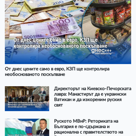
От днес цените само в евро, КЗП ще контролира
необоснованото поскъпване
Директорът на Киевско-Печорската
лавра: Манастирът да е украински
Ватикан и да изкореним руския
свят
Руското МВнР: Реториката на
България е по-сдържана и
рационална с правителството на