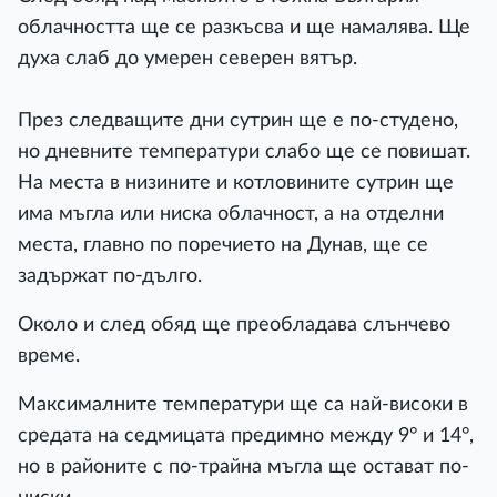
облачността ще се разкъсва и ще намалява. Ще
духа слаб до умерен северен вятър.
През следващите дни сутрин ще е по-студено,
но дневните температури слабо ще се повишат.
На места в низините и котловините сутрин ще
има мъгла или ниска облачност, а на отделни
места, главно по поречието на Дунав, ще се
задържат по-дълго.
Около и след обяд ще преобладава слънчево
време.
Максималните температури ще са най-високи в
средата на седмицата предимно между 9° и 14°,
но в районите с по-трайна мъгла ще остават по-