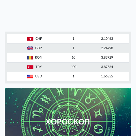
CHF
1
2.10463
GBP
1
2.24498
RON
10
3.83729
TRY
100
3.87564
USD
1
1.66355
ХОРОСКОП