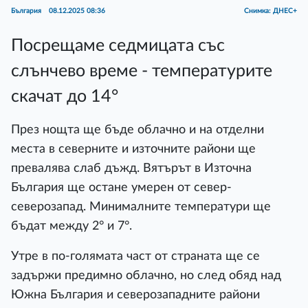
България
08.12.2025 08:36
Снимка: ДНЕС+
Посрещаме седмицата със
слънчево време - температурите
скачат до 14°
През нощта ще бъде облачно и на отделни
места в северните и източните райони ще
превалява слаб дъжд. Вятърът в Източна
България ще остане умерен от север-
северозапад. Минималните температури ще
бъдат между 2° и 7°.
Утре в по-голямата част от страната ще се
задържи предимно облачно, но след обяд над
Южна България и северозападните райони