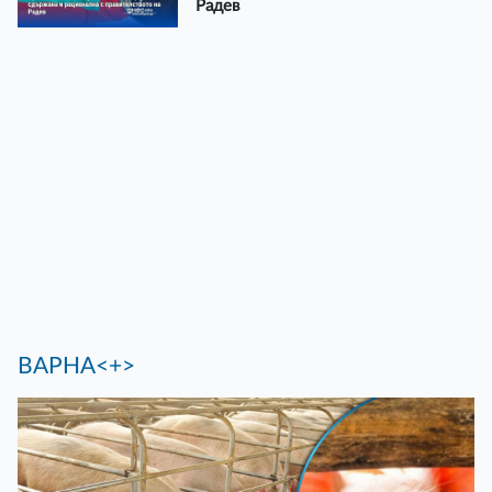
Радев
ВАРНА<+>