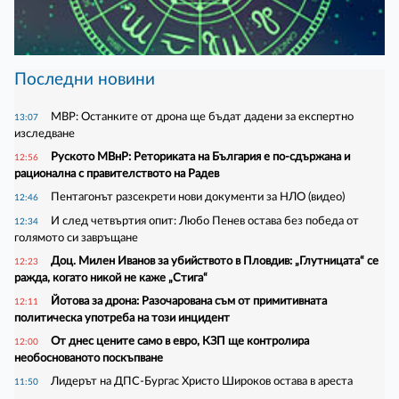
Последни новини
МВР: Останките от дрона ще бъдат дадени за експертно
13:07
изследване
Руското МВнР: Реториката на България е по-сдържана и
12:56
рационална с правителството на Радев
Пентагонът разсекрети нови документи за НЛО (видео)
12:46
И след четвъртия опит: Любо Пенев остава без победа от
12:34
голямото си завръщане
Доц. Милен Иванов за убийството в Пловдив: „Глутницата“ се
12:23
ражда, когато никой не каже „Стига“
Йотова за дрона: Разочарована съм от примитивната
12:11
политическа употреба на този инцидент
От днес цените само в евро, КЗП ще контролира
12:00
необоснованото поскъпване
Лидерът на ДПС-Бургас Христо Широков остава в ареста
11:50