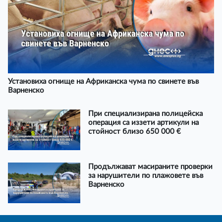
Установиха огнище на Африканска чума по свинете във
Варненско
При специализирана полицейска
операция са иззети артикули на
стойност близо 650 000 €
Продължават масираните проверки
за нарушители по плажовете във
Варненско