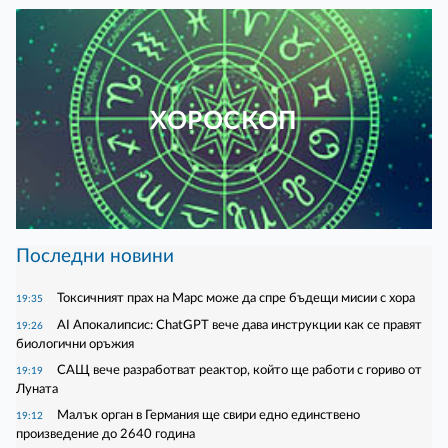
ХОРОСКОП
Последни новини
Токсичният прах на Марс може да спре бъдещи мисии с хора
19:35
AI Апокалипсис: ChatGPT вече дава инструкции как се правят
19:26
биологични оръжия
САЩ вече разработват реактор, който ще работи с гориво от
19:19
Луната
Малък орган в Германия ще свири едно единствено
19:12
произведение до 2640 година