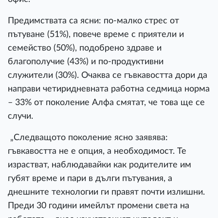
Предимствата са ясни: по-малко стрес от
пътуване (51%), повече време с приятели и
семейство (50%), подобрено здраве и
благополучие (43%) и по-продуктивни
служители (30%). Очаква се гъвкавостта дори да
направи четиридневната работна седмица норма
– 33% от поколение Алфа смятат, че това ще се
случи.
„Следващото поколение ясно заявява:
гъвкавостта не е опция, а необходимост. Те
израстват, наблюдавайки как родителите им
губят време и пари в дълги пътувания, а
днешните технологии ги правят почти излишни.
Преди 30 години имейлът промени света на