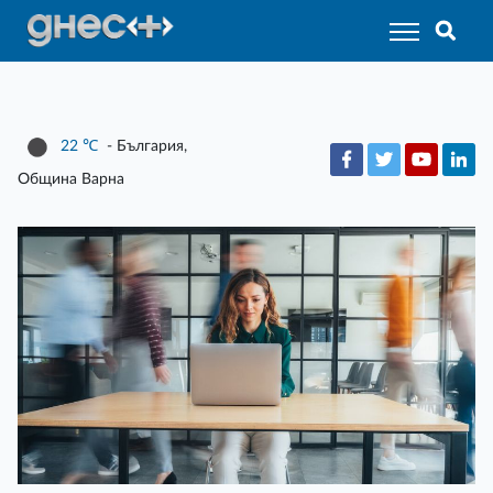
22
℃
- България,
Община Варна