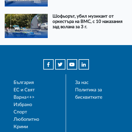
Шофьорът, убил музикант от
оркестъра на ВМС, с 10 наказания
зад волана за 3 г.
България
За нас
ЕС и Свят
Политика за
Варна<+>
бисквитките
Избрано
Спорт
Любопитно
Крими