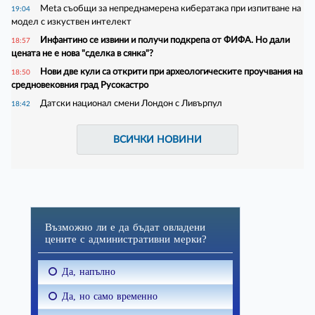
Meta съобщи за непреднамерена кибератака при изпитване на
19:04
модел с изкуствен интелект
Инфантино се извини и получи подкрепа от ФИФА. Но дали
18:57
цената не е нова "сделка в сянка"?
Нови две кули са открити при археологическите проучвания на
18:50
средновековния град Русокастро
Датски национал смени Лондон с Ливърпул
18:42
ВСИЧКИ НОВИНИ