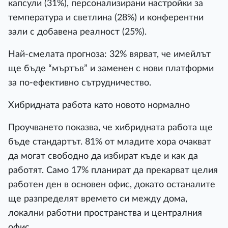
капсули (31%), персонализирани настройки за
температура и светлина (28%) и конферентни
зали с добавена реалност (25%).
Най-смелата прогноза: 32% вярват, че имейлът
ще бъде “мъртъв” и заменен с нови платформи
за по-ефективно сътрудничество.
Хибридната работа като новото нормално
Проучването показва, че хибридната работа ще
бъде стандартът. 81% от младите хора очакват
да могат свободно да избират къде и как да
работят. Само 17% планират да прекарват целия
работен ден в основен офис, докато останалите
ще разпределят времето си между дома,
локални работни пространства и централния
офис.