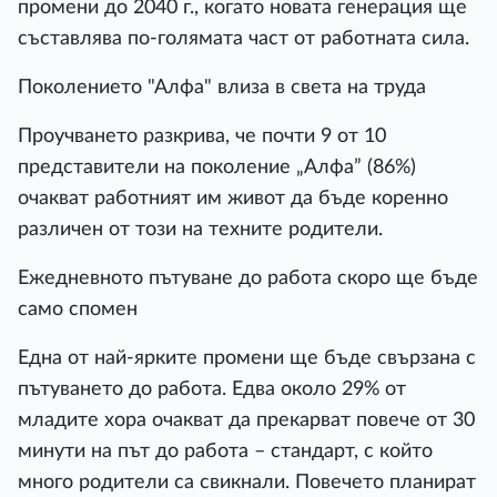
промени до 2040 г., когато новата генерация ще
съставлява по-голямата част от работната сила.
Поколението "Алфа" влиза в света на труда
Проучването разкрива, че почти 9 от 10
представители на поколение „Алфа” (86%)
очакват работният им живот да бъде коренно
различен от този на техните родители.
Ежедневното пътуване до работа скоро ще бъде
само спомен
Една от най-ярките промени ще бъде свързана с
пътуването до работа. Едва около 29% от
младите хора очакват да прекарват повече от 30
минути на път до работа – стандарт, с който
много родители са свикнали. Повечето планират