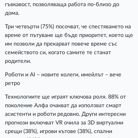
гъвкавост, позволяваща работа по-близо до
дома.
Три четвърти (75%) посочват, че спестяването на
време от пътуване ще бъде приоритет, което ще
им позволи да прекарват повече време със
семейството си, когато самите те станат
родители.
Роботи и AI – новите колеги, имейлът – вече
ретро
Технологиите ще играят ключова роля. 88% от
поколение Алфа очакват да използват смарт
асистенти и роботи редовно. Други интересни
прогнози включват VR очила за 3D виртуални
срещи (38%), игрови кътове (38%), спални