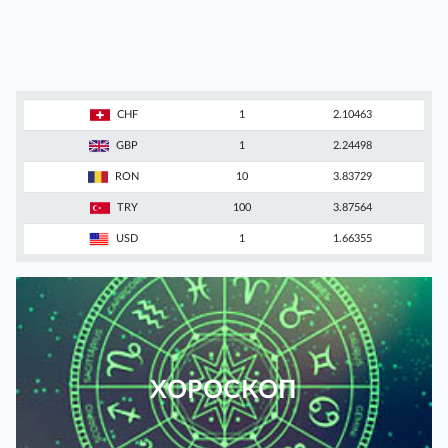
CHF
1
2.10463
GBP
1
2.24498
RON
10
3.83729
TRY
100
3.87564
USD
1
1.66355
ХОРОСКОП