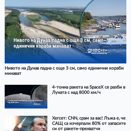
Нивото на Дунав падна с още 3 см, само единични кораби
минават
4-тонна ракета на SpaceX се разби в
Луната с над 8000 км/ч
Хегсет: CNN, срам за вас! Лъжа е, че
САЩ са изчерпали 80% от запасите
си от ракети-прехватчи