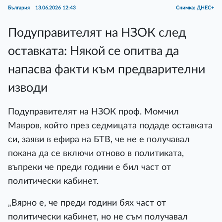
България
13.06.2026 12:43
Снимка: ДНЕС+
Подуправителят на НЗОК след
оставката: Някой се опитва да
напасва факти към предварителни
изводи
Подуправителят на НЗОК проф. Момчил
Мавров, който през седмицата подаде оставката
си, заяви в ефира на БТВ, че не е получавал
покана да се включи отново в политиката,
въпреки че преди години е бил част от
политически кабинет.
„Вярно е, че преди години бях част от
политически кабинет, но не съм получавал