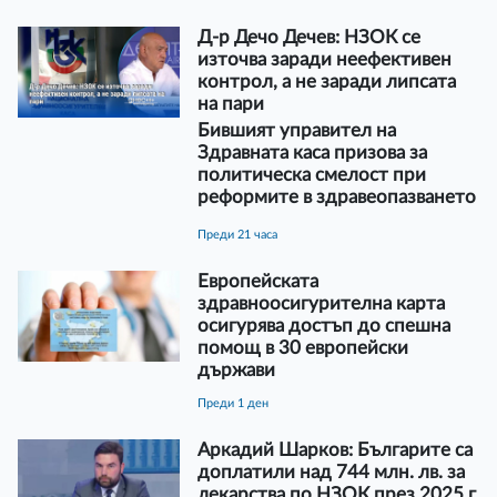
Д-р Дечо Дечев: НЗОК се
източва заради неефективен
контрол, а не заради липсата
на пари
Бившият управител на
Здравната каса призова за
политическа смелост при
реформите в здравеопазването
преди 21 часа
Европейската
здравноосигурителна карта
осигурява достъп до спешна
помощ в 30 европейски
държави
преди 1 ден
Аркадий Шарков: Българите са
доплатили над 744 млн. лв. за
лекарства по НЗОК през 2025 г.