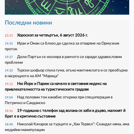
Последни новини
Хороскоп за четвъртък, 6 август 2026 г.
23:23
Иран и Оман са близо до сделка за отваряне на Ормузкия
19:35
проток
Доли Партън се изолира в ранчото си заради здравословни
19:27
проблеми
Турски шофьор спука гума, огъна мантинелата и се преобърна
19:20
в насрещното на АМ "Марица"
Ню Йорк и Париж са начело в световния индекс на
19:12
привлекателността на туристическите градове
Над половин тон канабис откриха при спецоперация в
19:04
Петричко и Санданско
19-годишна с телефон зад волана се заби в дърво, малкият й
18:56
брат е в критично състояние
Николай Качаров за турците и „Хан Тервел“: Скандал няма, има
18:48
медийни манипулации