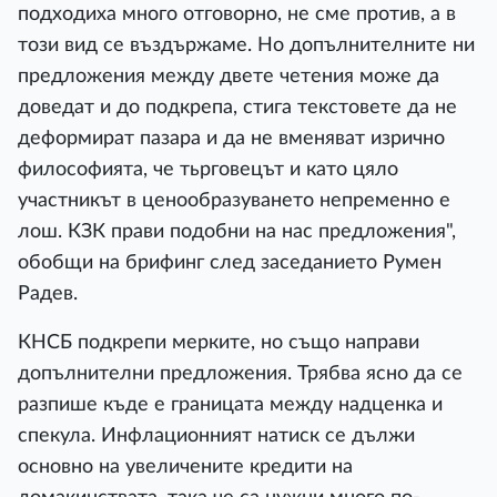
подходиха много отговорно, не сме против, а в
този вид се въздържаме. Но допълнителните ни
предложения между двете четения може да
доведат и до подкрепа, стига текстовете да не
деформират пазара и да не вменяват изрично
философията, че тьрговецът и като цяло
участникът в ценообразуването непременно е
лош. КЗК прави подобни на нас предложения",
обобщи на брифинг след заседанието Румен
Радев.
КНСБ подкрепи мерките, но също направи
допълнителни предложения. Трябва ясно да се
разпише къде е границата между надценка и
спекула. Инфлационният натиск се дължи
основно на увеличените кредити на