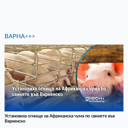
ВАРНА<+>
Установиха огнище на Африканска чума по свинете във
Варненско