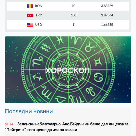
RON
10
3.83729
TRY
100
3.87564
USD
1
1.66355
ХОРОСКОП
Последни новини
Зеленски неблагодарно: Ако Байдън ми беше дал лиценза за
09:24
"Пейтриът", сега щеше да има за всички