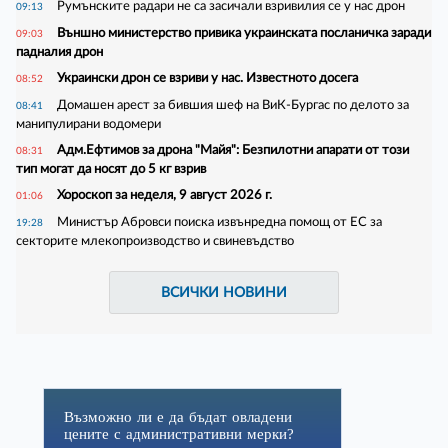
Румънските радари не са засичали взривилия се у нас дрон
09:13
Външно министерство привика украинската посланичка заради
09:03
падналия дрон
Украински дрон се взриви у нас. Известното досега
08:52
Домашен арест за бившия шеф на ВиК-Бургас по делото за
08:41
манипулирани водомери
Адм.Ефтимов за дрона "Майя": Безпилотни апарати от този
08:31
тип могат да носят до 5 кг взрив
Хороскоп за неделя, 9 август 2026 г.
01:06
Министър Абровси поиска извънредна помощ от ЕС за
19:28
секторите млекопроизводство и свиневъдство
ВСИЧКИ НОВИНИ