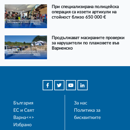
При специализирана полицейска
операция са иззети артикули на
стойност близо 650 000 €
Продължават масираните проверки
за нарушители по плажовете във
Варненско
България
За нас
ЕС и Свят
Политика за
Варна<+>
бисквитките
Избрано