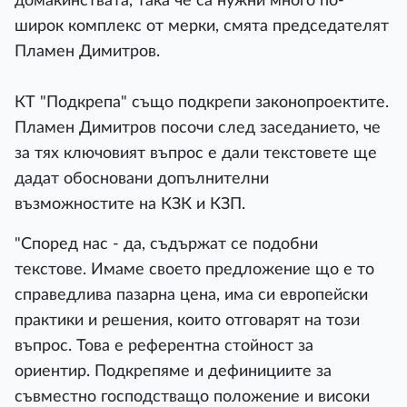
домакинствата, така че са нужни много по-
широк комплекс от мерки, смята председателят
Пламен Димитров.
КТ "Подкрепа" също подкрепи законопроектите.
Пламен Димитров посочи след заседанието, че
за тях ключовият въпрос е дали текстовете ще
дадат обосновани допълнителни
възможностите на КЗК и КЗП.
"Според нас - да, съдържат се подобни
текстове. Имаме своето предложение що е то
справедлива пазарна цена, има си европейски
практики и решения, които отговарят на този
въпрос. Това е референтна стойност за
ориентир. Подкрепяме и дефинициите за
съвместно господстващо положение и високи