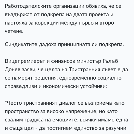
Работодателските организации обявиха, че се
въздържат от подкрепа на двата проекта и
настояха за корекции между първо и второ
четене.
Синдикатите дадоха принципната си подкрепа.
Вицепремиерът и финансов министър Гълъб
Донев заяви, че целта на Тристранния съвет е да
се намерят решения, едновременно социално
справедливи и икономически устойчиви:
"Често тристранният диалог се възприема като
пространство за високо напрежение, но като
свалим градуса на емоциите, всички имаме една
и съща цел - да постигнем единство за разумни