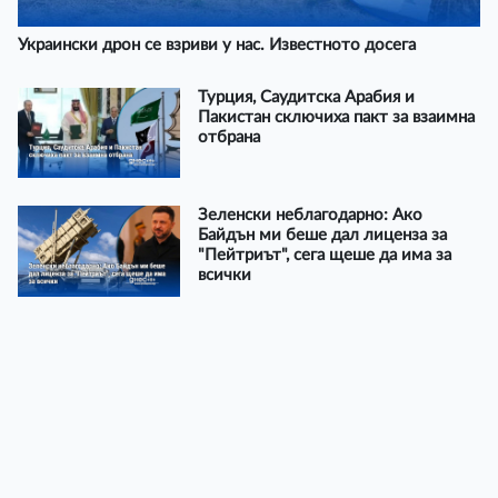
Украински дрон се взриви у нас. Известното досега
Турция, Саудитска Арабия и
Пакистан сключиха пакт за взаимна
отбрана
Зеленски неблагодарно: Ако
Байдън ми беше дал лиценза за
"Пейтриът", сега щеше да има за
всички