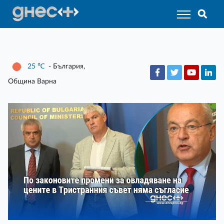
25
℃
- България,
Община Варна