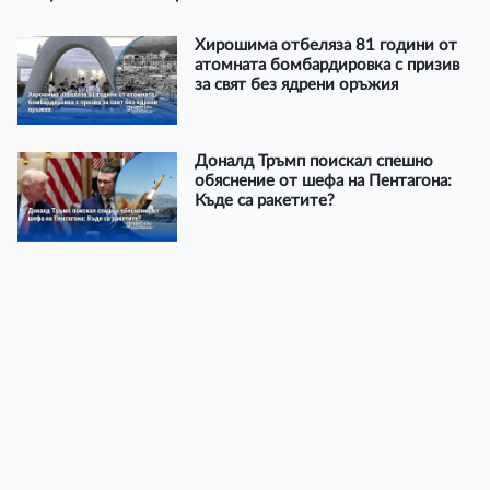
Хирошима отбеляза 81 години от
атомната бомбардировка с призив
за свят без ядрени оръжия
Доналд Тръмп поискал спешно
обяснение от шефа на Пентагона:
Къде са ракетите?