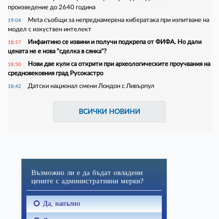
произведение до 2640 година
Meta съобщи за непреднамерена кибератака при изпитване на
19:04
модел с изкуствен интелект
Инфантино се извини и получи подкрепа от ФИФА. Но дали
18:57
цената не е нова "сделка в сянка"?
Нови две кули са открити при археологическите проучвания на
18:50
средновековния град Русокастро
Датски национал смени Лондон с Ливърпул
18:42
ВСИЧКИ НОВИНИ