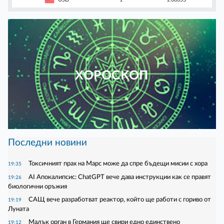
ХОРОСКОП
Последни новини
Токсичният прах на Марс може да спре бъдещи мисии с хора
19:35
AI Апокалипсис: ChatGPT вече дава инструкции как се правят
19:26
биологични оръжия
САЩ вече разработват реактор, който ще работи с гориво от
19:19
Луната
Малък орган в Германия ще свири едно единствено
19:12