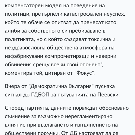
компенсаторен модел на поведение на
политици, претърпели катастрофален неуспех,
който те обаче се опитват да пренесат като
алиби за собственото си пребиваване в
политиката, но с който създават токсична и
нездравословна обществена атмосфера на
изфабрикувани компрометиращи и неверни
обвинения срещу всеки свой опонент",
коментира той, цитиран от "Фокус".
Вчера от "Демократична България" пуснаха
сигнал до ГДБОП за пътуванията на Пеевски.
Според партията, данните пораждат обосновано
съмнение за възможно нерегламентирано
влияние при възлагането и изпълнението на
обществени поръчки. От ДБ настояват да се