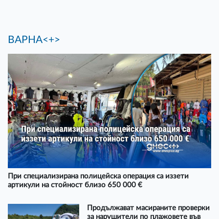
ВАРНА<+>
При специализирана полицейска операция са иззети
артикули на стойност близо 650 000 €
Продължават масираните проверки
за нарушители по плажовете във