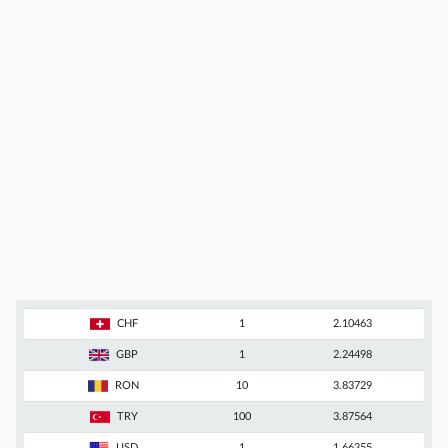
CHF
1
2.10463
GBP
1
2.24498
RON
10
3.83729
TRY
100
3.87564
USD
1
1.66355