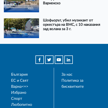
Варненско
Шофьорът, убил музикант от
оркестъра на ВМС, с 10 наказания
зад волана за 3 г.
България
За нас
ЕС и Свят
Политика за
Варна<+>
бисквитките
Избрано
Спорт
Любопитно