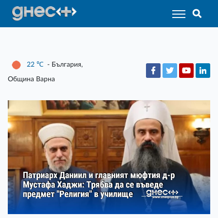
22
℃
- България,
Община Варна