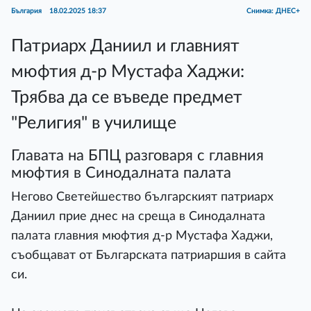
България
18.02.2025 18:37
Снимка: ДНЕС+
Патриарх Даниил и главният
мюфтия д-р Мустафа Хаджи:
Трябва да се въведе предмет
"Религия" в училище
Главата на БПЦ разговаря с главния
мюфтия в Синодалната палата
Негово Светейшество българският патриарх
Даниил прие днес на среща в Синодалната
палата главния мюфтия д-р Мустафа Хаджи,
съобщават от Българската патриаршия в сайта
си.