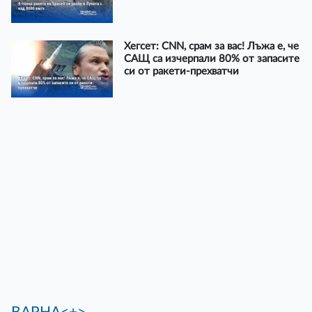
Хегсет: CNN, срам за вас! Лъжа е, че
САЩ са изчерпали 80% от запасите
си от ракети-прехватчи