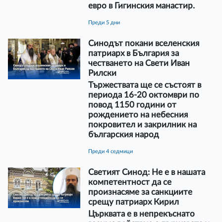
евро в Гигинския манастир.
преди 5 дни
Синодът покани вселенския
патриарх в България за
честването на Свети Иван
Рилски
Тържествата ще се състоят в
периода 16-20 октомври по
повод 1150 години от
рождението на небесния
покровител и закрилник на
българския народ
преди 4 седмици
Светият Синод: Не е в нашата
компетентност да се
произнасяме за санкциите
срещу патриарх Кирил
Църквата е в непрекъснато