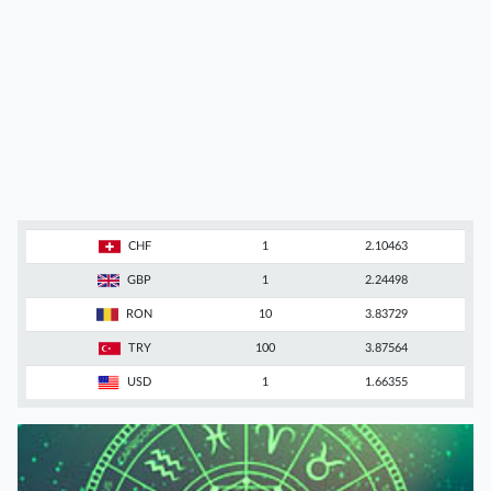
CHF
1
2.10463
GBP
1
2.24498
RON
10
3.83729
TRY
100
3.87564
USD
1
1.66355