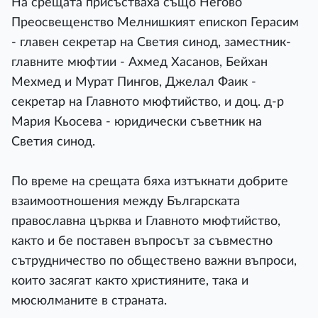
На срещата присъстваха също Негово
Преосвещенство Мелнишкият епископ Герасим
- главен секретар на Светия синод, заместник-
главните мюфтии - Ахмед Хасанов, Бейхан
Мехмед и Мурат Пингов, Джелал Фаик -
секретар на Главното мюфтийство, и доц. д-р
Мария Кьосева - юридически съветник на
Светия синод.
По време на срещата бяха изтъкнати добрите
взаимоотношения между Българската
православна църква и Главното мюфтийство,
както и бе поставен въпросът за съвместно
сътрудничество по обществено важни въпроси,
които засягат както християните, така и
мюсюлманите в страната.