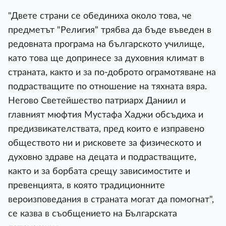
"Двете страни се обединиха около това, че
предметът "Религия" трябва да бъде въведен в
редовната програма на българското училище,
като това ще допринесе за духовния климат в
страната, както и за по-доброто ограмотяване на
подрастващите по отношение на тяхната вяра.
Негово Светейшество патриарх Даниил и
главният мюфтия Мустафа Хаджи обсъдиха и
предизвикателствата, пред които е изправено
обществото ни и рисковете за физическото и
духовно здраве на децата и подрастващите,
както и за борбата срещу зависимостите и
превенцията, в която традиционните
вероизповедания в страната могат да помогнат",
се казва в съобщението на Българската