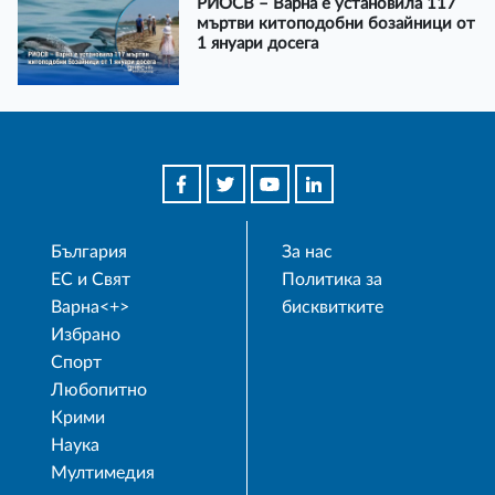
РИОСВ – Варна е установила 117
мъртви китоподобни бозайници от
1 януари досега
България
За нас
ЕС и Свят
Политика за
Варна<+>
бисквитките
Избрано
Спорт
Любопитно
Крими
Наука
Мултимедия