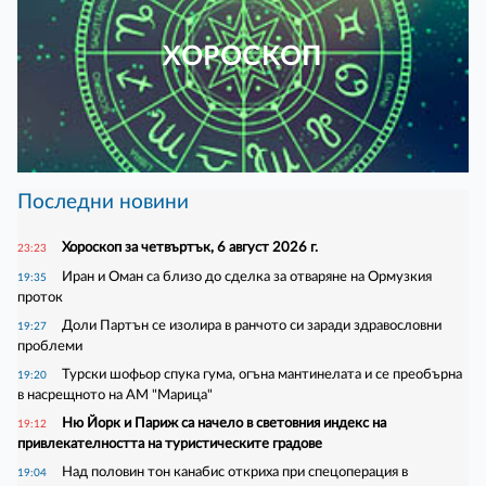
ХОРОСКОП
Последни новини
Хороскоп за четвъртък, 6 август 2026 г.
23:23
Иран и Оман са близо до сделка за отваряне на Ормузкия
19:35
проток
Доли Партън се изолира в ранчото си заради здравословни
19:27
проблеми
Турски шофьор спука гума, огъна мантинелата и се преобърна
19:20
в насрещното на АМ "Марица"
Ню Йорк и Париж са начело в световния индекс на
19:12
привлекателността на туристическите градове
Над половин тон канабис откриха при спецоперация в
19:04