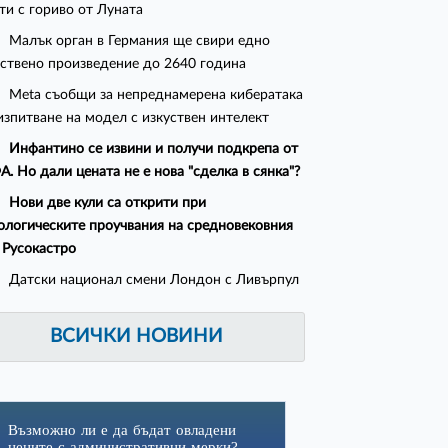
ти с гориво от Луната
Малък орган в Германия ще свири едно
ствено произведение до 2640 година
Meta съобщи за непреднамерена кибератака
изпитване на модел с изкуствен интелект
Инфантино се извини и получи подкрепа от
. Но дали цената не е нова "сделка в сянка"?
Нови две кули са открити при
ологическите проучвания на средновековния
 Русокастро
Датски национал смени Лондон с Ливърпул
ВСИЧКИ НОВИНИ