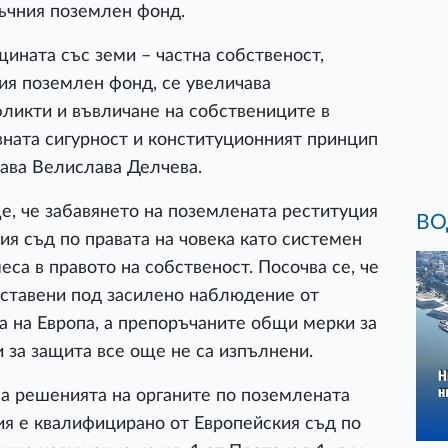
тъчния поземлен фонд.
ината със земи – частна собственост,
ия поземлен фонд, се увеличава
фликти и въвличане на собствениците в
вната сигурност и конституционният принцип
ава Велислава Делчева.
е, че забавянето на поземлената реституция
ВО
ия съд по правата на човека като системен
са в правото на собственост. Посочва се, че
оставени под засилено наблюдение от
 на Европа, а препоръчаните общи мерки за
 за защита все още не са изпълнени.
 решенията на органите по поземлената
ия е квалифицирано от Европейския съд по