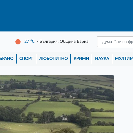
27
℃
- България, Община Варна
БРАНО
СПОРТ
ЛЮБОПИТНО
КРИМИ
НАУКА
МУЛТИ