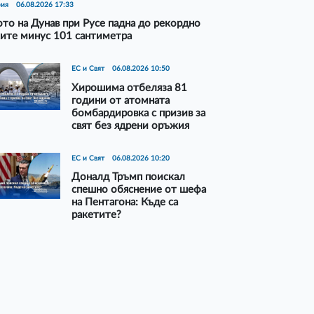
рия
06.08.2026 17:33
то на Дунав при Русе падна до рекордно
ите минус 101 сантиметра
ЕС и Свят
06.08.2026 10:50
Хирошима отбеляза 81
години от атомната
бомбардировка с призив за
свят без ядрени оръжия
ЕС и Свят
06.08.2026 10:20
Доналд Тръмп поискал
спешно обяснение от шефа
на Пентагона: Къде са
ракетите?