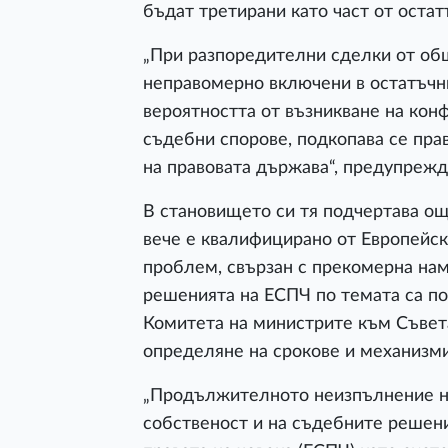
бъдат третирани като част от оста
„При разпоредителни сделки от общ
неправомерно включени в остатъчн
вероятността от възникване на кон
съдебни спорове, подкопава се пра
на правовата държава“, предупрежд
В становището си тя подчертава ощ
вече е квалифицирано от Европейск
проблем, свързан с прекомерна наме
решенията на ЕСПЧ по темата са п
Комитета на министрите към Съвета
определяне на срокове и механизми
„Продължителното неизпълнение на
собственост и на съдебните решен