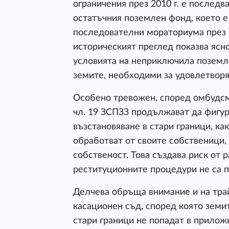
ограничения през 2010 г. е последв
остатъчния поземлен фонд, което 
последователни мораториума през 2
историческият преглед показва ясн
условията на неприключила поземл
земите, необходими за удовлетворя
Особено тревожен, според омбудсма
чл. 19 ЗСПЗЗ продължават да фигур
възстановяване в стари граници, ка
обработват от своите собственици,
собственост. Това създава риск от 
реституционните процедури не са 
Делчева обръща внимание и на тра
касационен съд, според която земит
стари граници не попадат в приложн