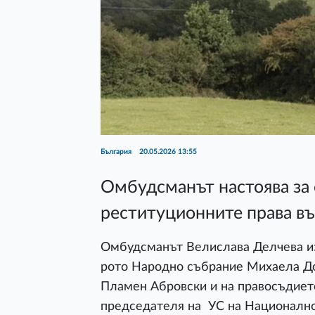
България
20.05.2026 13:55
Омбудсманът настоява за 
реституционните права в
Омбудсманът Велислава Делчева из
рото Народно събрание Михаела До
Пламен Абровски и на правосъдиет
председателя на УС на Национално