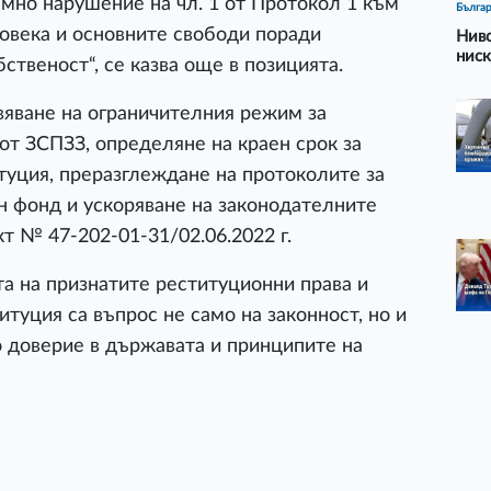
емно нарушение на чл. 1 от Протокол 1 към
Бълга
човека и основните свободи поради
Ниво
ниск
ственост“, се казва още в позицията.
яване на ограничителния режим за
от ЗСПЗЗ, определяне на краен срок за
уция, преразглеждане на протоколите за
н фонд и ускоряване на законодателните
т № 47-202-01-31/02.06.2022 г.
а на признатите реституционни права и
туция са въпрос не само на законност, но и
 доверие в държавата и принципите на