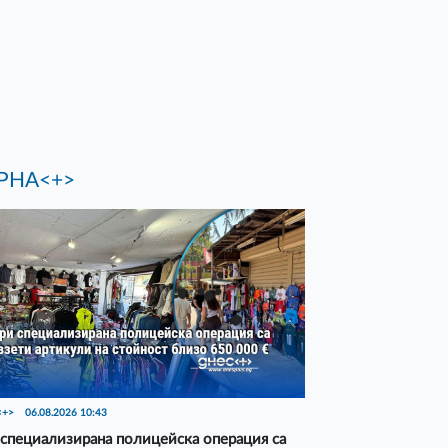
РНА<+>
<+>
06.08.2026 10:43
специализирана полицейска операция са