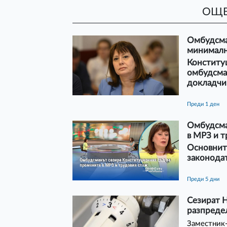
ОЩЕ
Омбудсман
минимална
Конституц
омбудсман
докладчик
преди 1 ден
Омбудсма
в МРЗ и т
Основните
законодат
преди 5 дни
Сезират Н
разпреде
Заместник