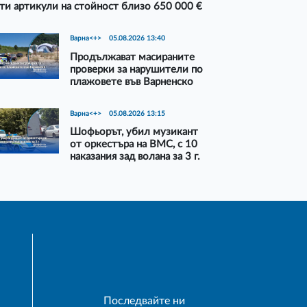
ти артикули на стойност близо 650 000 €
Варна<+>
05.08.2026 13:40
Продължават масираните
проверки за нарушители по
плажовете във Варненско
Варна<+>
05.08.2026 13:15
Шофьорът, убил музикант
от оркестъра на ВМС, с 10
наказания зад волана за 3 г.
Последвайте ни