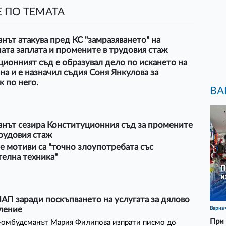
 ПО ТЕМАТА
ът атакува пред КС "замразяването" на
та заплата и промените в трудовия стаж
ионният съд е образувал дело по искането на
а и е назначил съдия Соня Янкулова за
 по него.
ВА
нът сезира Конституционния съд за промените
рудовия стаж
 мотиви са "точно злоупотребата със
елна техника"
АП заради поскъпването на услугата за дялово
ление
Варна
При 
-омбудсманът Мария Филипова изпрати писмо до