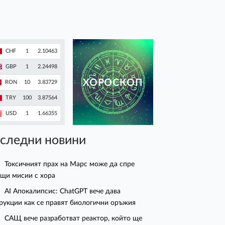
CHF
1
2.10463
GBP
1
2.24498
ХОРОСКОП
RON
10
3.83729
TRY
100
3.87564
USD
1
1.66355
следни новини
Токсичният прах на Марс може да спре
щи мисии с хора
AI Апокалипсис: ChatGPT вече дава
рукции как се правят биологични оръжия
САЩ вече разработват реактор, който ще