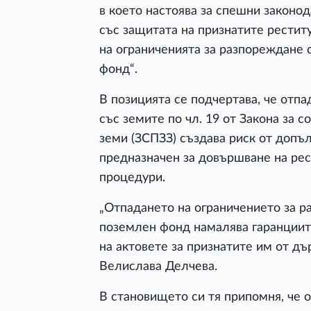
в което настоява за спешни законо
със защитата на признатите рестит
на ограниченията за разпореждане с
фонд“.
В позицията се подчертава, че отп
със земите по чл. 19 от Закона за 
земи (ЗСПЗЗ) създава риск от допъ
предназначен за довършване на ре
процедури.
„Отпадането на ограничението за р
поземлен фонд намалява гаранциит
на актовете за признатите им от д
Велислава Делчева.
В становището си тя припомня, че 