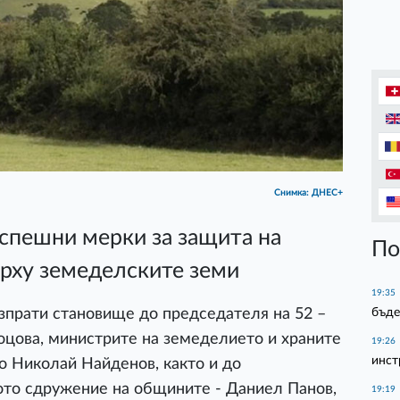
Снимка: ДНЕС+
спешни мерки за защита на
По
ърху земеделските земи
19:35
бъде
прати становище до председателя на 52 –
цова, министрите на земеделието и храните
19:26
инст
о Николай Найденов, както и до
то сдружение на общините - Даниел Панов,
19:19