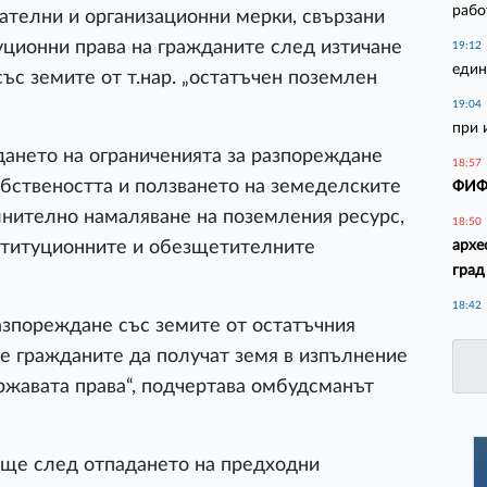
рабо
дателни и организационни мерки, свързани
уционни права на гражданите след изтичане
19:12
един
ъс земите от т.нар. „остатъчен поземлен
19:04
при 
адането на ограниченията за разпореждане
18:57
собствеността и ползването на земеделските
ФИФА
лнително намаляване на поземления ресурс,
18:50
архе
ституционните и обезщетителните
град
18:42
азпореждане със земите от остатъчния
е гражданите да получат земя в изпълнение
ържавата права“, подчертава омбудсманът
още след отпадането на предходни