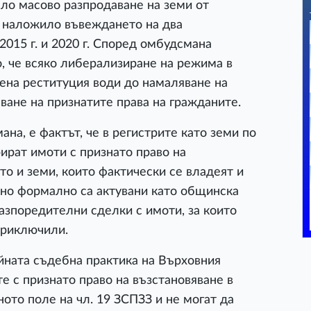
ало масово разпродаване на земи от
е наложило въвеждането на два
015 г. и 2020 г. Според омбудсмана
о, че всяко либерализиране на режима в
ена реституция води до намаляване на
ване на признатите права на гражданите.
на, е фактът, че в регистрите като земи по
ират имоти с признато право на
кто и земи, които фактически се владеят и
 но формално са актувани като общинска
разпоредителни сделки с имоти, за които
приключили.
йната съдебна практика на Върховния
е с признато право на възстановяване в
ото поле на чл. 19 ЗСПЗЗ и не могат да