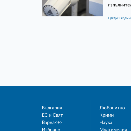
изпълнител
преди 2 седм
България
Любопитно
ЕС и Свят
Крими
Варна<+>
Наука
Избрано
Мултимедия