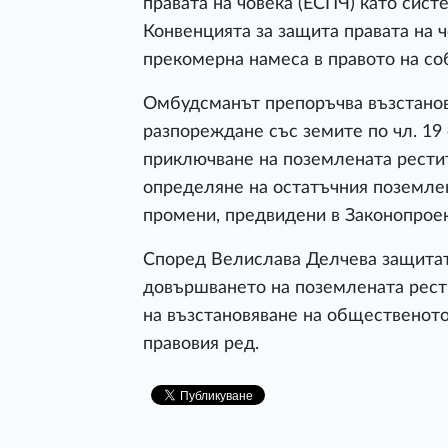
правата на човека (ЕСПЧ) като сист
Конвенцията за защита правата на 
прекомерна намеса в правото на соб
Омбудсманът препоръчва възстанов
разпореждане със земите по чл. 19 
приключване на поземлената рестит
определяне на остатъчния поземле
промени, предвидени в Законопроек
Според Велислава Делчева защитат
довършването на поземлената рести
на възстановяване на общественото
правовия ред.