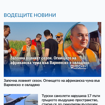
ВОДЕЩИТЕ НОВИНИ
Започна ловният сезон. Огнището на африканска чума във
Варненско е овладяно
Турски самолети нарушиха 17 пъти
гръцкото въздушно пространство,
стигна се до симулиран въздушен