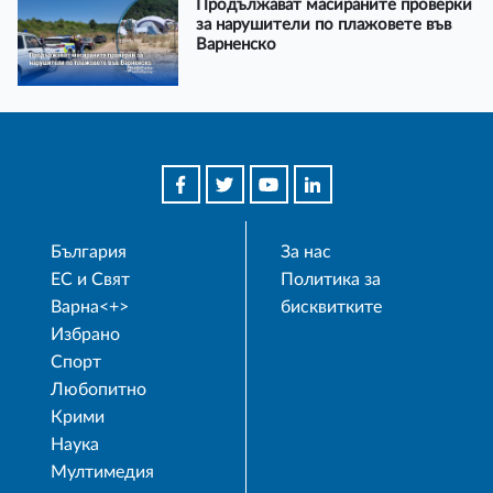
Продължават масираните проверки
за нарушители по плажовете във
Варненско
България
За нас
ЕС и Свят
Политика за
Варна<+>
бисквитките
Избрано
Спорт
Любопитно
Крими
Наука
Мултимедия