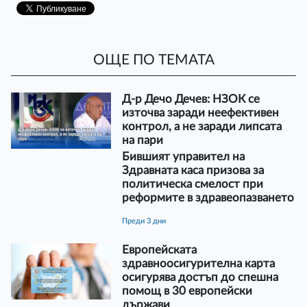
ОЩЕ ПО ТЕМАТА
Д-р Дечо Дечев: НЗОК се
източва заради неефективен
контрол, а не заради липсата
на пари
Бившият управител на
Здравната каса призова за
политическа смелост при
реформите в здравеопазването
преди 3 дни
Европейската
здравноосигурителна карта
осигурява достъп до спешна
помощ в 30 европейски
държави