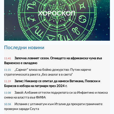
ХОРОСКОП
Последни новини
Започна ловният сезон. Огнището на африканска чума във
11:41
Варненско е овладяно
„Сармат“ влиза на бойно дежурство: Путин нарече
11:31
стратегическата ракета „без аналог в в света“
Запис: Никанор се опитал да намеси Ватикана, Пеевски и
11:19
Борисов в избора на патриарх през 2024 г.
Завой: Албания оттегли подкрепата си за Инфантино и поиска
11:08
смяна на властта във ФИФА
Испания с ултиматум към Италия да прекрати граничните
10:58
проверки заради Сеута