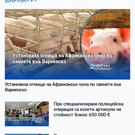
ВАРНА<+>
Установиха огнище на Африканска чума по свинете във
Варненско
При специализирана полицейска
операция са иззети артикули на
стойност близо 650 000 €