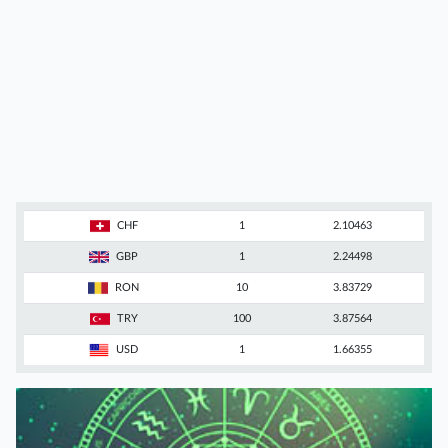
CHF
1
2.10463
GBP
1
2.24498
RON
10
3.83729
TRY
100
3.87564
USD
1
1.66355