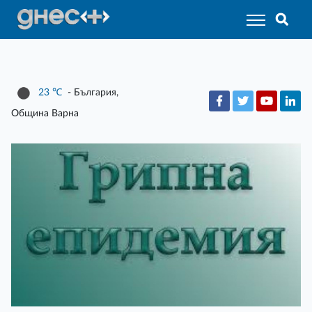
23
℃
- България,
Община Варна