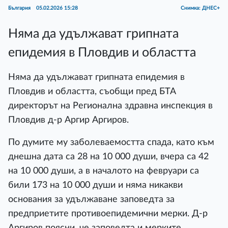
България
05.02.2026 15:28
Снимка: ДНЕС+
Няма да удължават грипната
епидемия в Пловдив и областта
Няма да удължават грипната епидемия в
Пловдив и областта, съобщи пред БТА
директорът на Регионална здравна инспекция в
Пловдив д-р Аргир Аргиров.
По думите му заболеваемостта спада, като към
днешна дата са 28 на 10 000 души, вчера са 42
на 10 000 души, а в началото на февруари са
били 173 на 10 000 души и няма никакви
основания за удължаване заповедта за
предприетите противоепидемични мерки. Д-р
Аргиров поясни, че заповедта и мерките