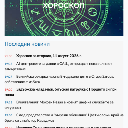
ХОРОСКОП
Последни новини
Хороскоп за вторник, 11 август 2026 г.
21:30
AI центровете за данни в САЩ отприщват нова вълна от
19:35
замърсяване
Белгийска овчарка нахапа 8-годишно дете в Стара Загора,
19:27
собственикът избяга
Задържаха млад мъж, блъснал патрулка с Поршето си при
19:20
гонка
Влиятелният Мохсен Резаи е новият шеф на службите за
19:12
сигурност
След предателство и "умрели обещания" Цвети сложи край на
19:05
брака си с майстор Караджов
Историк: Силициевата долина се превръща в заплаха за