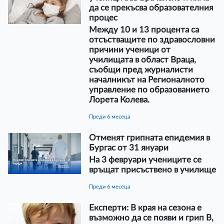
да се прекъсва образователния
процес
Между 10 и 13 процента са
отсъстващите по здравословни
причини ученици от
училищата в област Враца,
съобщи пред журналисти
началникът на Регионалното
управление по образованието
Лорета Колева.
преди 6 месеца
Отменят грипната епидемия в
Бургас от 31 януари
На 3 февруари учениците се
връщат присъствено в училище
преди 6 месеца
Експерти: В края на сезона е
възможно да се появи и грип B,