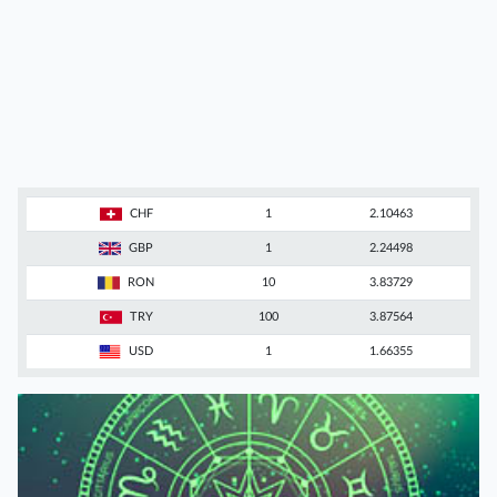
CHF
1
2.10463
GBP
1
2.24498
RON
10
3.83729
TRY
100
3.87564
USD
1
1.66355