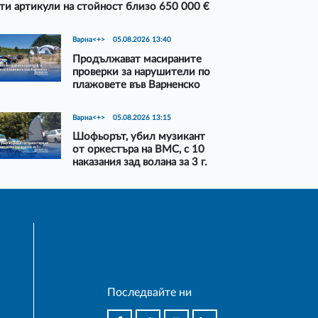
ти артикули на стойност близо 650 000 €
Варна<+>
05.08.2026 13:40
Продължават масираните
проверки за нарушители по
плажовете във Варненско
Варна<+>
05.08.2026 13:15
Шофьорът, убил музикант
от оркестъра на ВМС, с 10
наказания зад волана за 3 г.
Последвайте ни