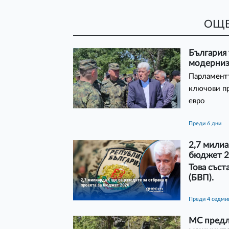
ОЩЕ
България 
модерниз
Парламентъ
ключови пр
евро
преди 6 дни
2,7 милиа
бюджет 
Това съст
(БВП).
преди 4 седм
МС предла