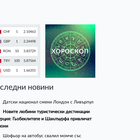
CHF
1
2.10463
GBP
1
2.24498
ХОРОСКОП
RON
10
3.83729
TRY
100
3.87564
USD
1
1.66355
следни новини
Датски национал смени Лондон с Ливърпул
Новите любими туристически дестинации
урция: Гьобеклитепе и Шанлъурфа привличат
иони
Шофьор на автобус свалил момче със