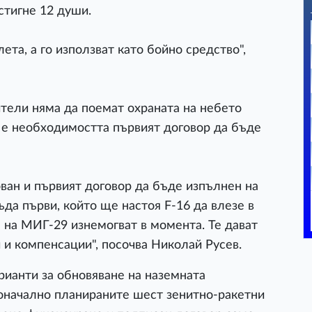
стигне 12 души.
лета, а го използват като бойно средство",
тели няма да поемат охраната на небето
 е необходимостта първият договор да бъде
ван и първият договор да бъде изпълнен на
ъда първи, който ще настоя F-16 да влезе в
 на МИГ-29 изнемогват в момента. Те дават
 и компенсации", посочва Николай Русев.
рианти за обновяване на наземната
оначално планираните шест зенитно-ракетни