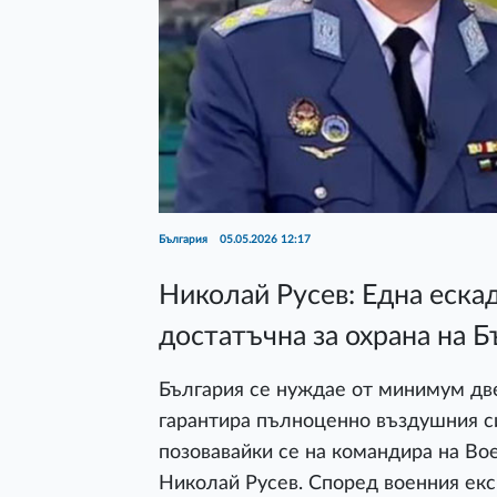
България
05.05.2026 12:17
Николай Русев: Една еска
достатъчна за охрана на Б
България се нуждае от минимум дв
гарантира пълноценно въздушния си
позовавайки се на командира на В
Николай Русев. Според военния ек