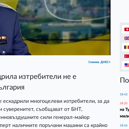
Снимка: ДНЕС+
дрила изтребители не е
По
ългария
18:42
е ескадрили многоцелеви изтребители, за да
18:35
 суверенитет, съобщават от БНТ,
на Т
мил
оенновъздушните сили генерал-майор
сперт наличните поръчани машини са крайно
18:26