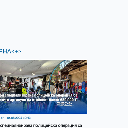
РНА<+>
<+>
06.08.2026 10:43
специализирана полицейска операция са