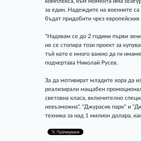
комплекса, към момента има осигу
за един. Надеждите на военните са
бъдат придобити чрез европейския
"Надявам се до 2 години първи зен
не се стопира този проект за купув
тъй като е много важно да ги имаме
подчертава Николай Русев.
За да мотивират младите хора да и
реализирали мащабен промоционале
световна класа, включително спец
невъзможна", "Джурасик парк" и "Д
техника за над 1 милион долара, ка