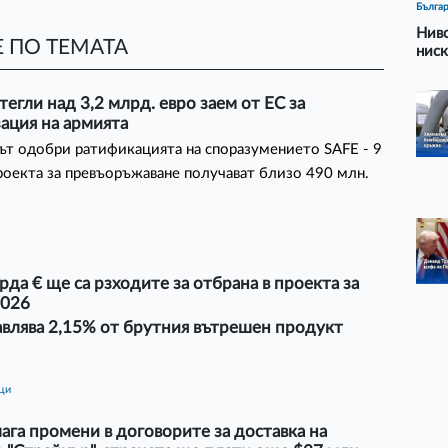
Бълга
Ниво
 ПО ТЕМАТА
ниск
тегли над 3,2 млрд. евро заем от ЕС за
ация на армията
т одобри ратификацията на споразумението SAFE - 9
оекта за превъоръжаване получават близо 490 млн.
рда € ще са рзходите за отбрана в проекта за
2026
авлява 2,15% от брутния вътрешен продукт
ици
га промени в договорите за доставка на