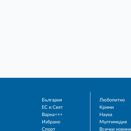
България
Любопитно
ЕС и Свят
Крими
Варна<+>
Наука
Избрано
Мултимедия
Спорт
Всички новин