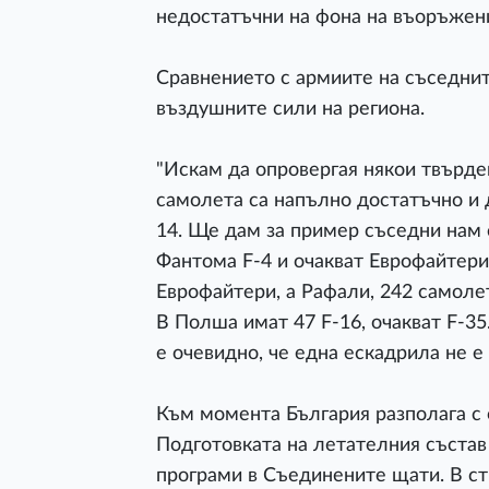
недостатъчни на фона на въоръжен
Сравнението с армиите на съседнит
въздушните сили на региона.
"Искам да опровергая някои твърден
самолета са напълно достатъчно и 
14. Ще дам за пример съседни нам с
Фантома F-4 и очакват Еврофайтери.
Еврофайтери, а Рафали, 242 самолет
В Полша имат 47 F-16, очакват F-35.
е очевидно, че една ескадрила не е
Към момента България разполага с 
Подготовката на летателния състав
програми в Съединените щати. В ст