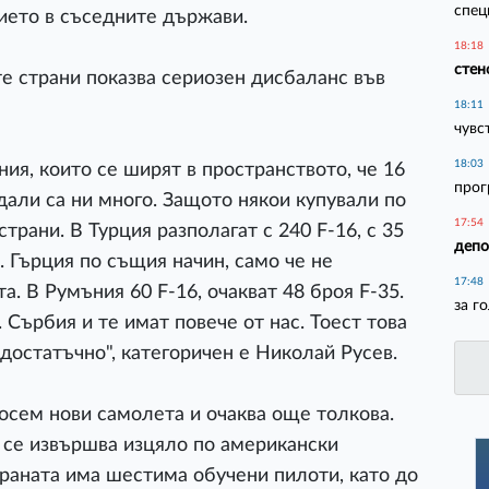
спец
ието в съседните държави.
18:18
стен
е страни показва сериозен дисбаланс във
18:11
чувс
18:03
ия, които се ширят в пространството, че 16
прог
дали са ни много. Защото някои купували по
17:54
трани. В Турция разполагат с 240 F-16, с 35
депо
 Гърция по същия начин, само че не
17:48
а. В Румъния 60 F-16, очакват 48 броя F-35.
за г
 Сърбия и те имат повече от нас. Тоест това
 достатъчно", категоричен е Николай Русев.
осем нови самолета и очаква още толкова.
 се извършва изцяло по американски
раната има шестима обучени пилоти, като до