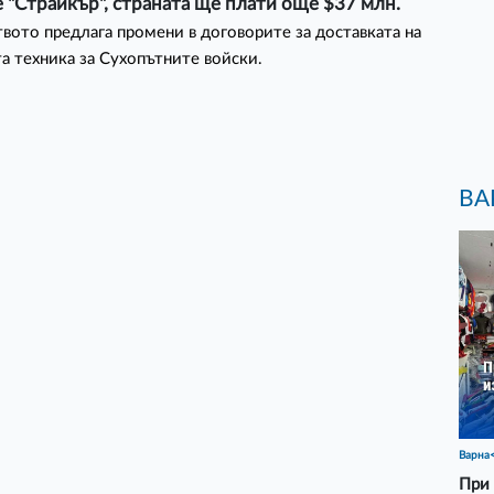
"Страйкър", страната ще плати още $37 млн.
вото предлага промени в договорите за доставката на
а техника за Сухопътните войски.
ВА
Варна
При 