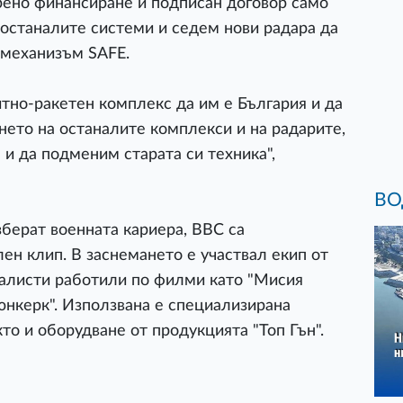
рено финансиране и подписан договор само
 останалите системи и седем нови радара да
 механизъм SAFE.
итно-ракетен комплекс да им е България и да
ането на останалите комплекси и на радарите,
 и да подменим старата си техника",
ВО
зберат военната кариера, ВВС са
н клип. В заснемането е участвал екип от
иалисти работили по филми като "Мисия
юнкерк". Използвана е специализирана
кто и оборудване от продукцията "Топ Гън".