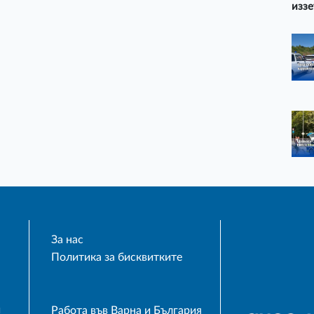
иззе
За нас
Политика за бисквитките
и
Работа във Варна и България