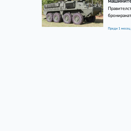
машините 
Правителст
брониранат
преди 1 месец