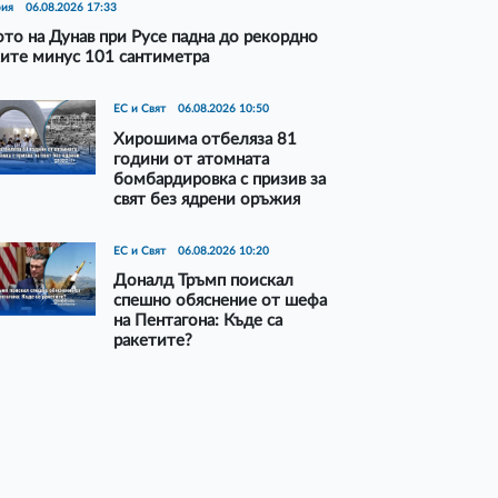
рия
06.08.2026 17:33
то на Дунав при Русе падна до рекордно
ите минус 101 сантиметра
ЕС и Свят
06.08.2026 10:50
Хирошима отбеляза 81
години от атомната
бомбардировка с призив за
свят без ядрени оръжия
ЕС и Свят
06.08.2026 10:20
Доналд Тръмп поискал
спешно обяснение от шефа
на Пентагона: Къде са
ракетите?