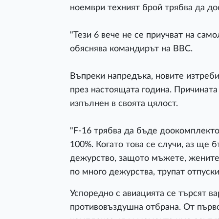
ноември техният брой трябва да до
"Тези 6 вече не се приучват на само
обяснява командирът на ВВС.
Въпреки напредъка, новите изтреби
през настоящата година. Причината
изпълнен в своята цялост.
"F-16 трябва да бъде доокомплекто
100%. Когато това се случи, аз ще б
дежурство, защото мъжете, жените
по много дежурства, трупат отпуски
Успоредно с авиацията се търсят ва
противовъздушна отбрана. От първ