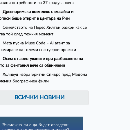
иални потребности на 37 градуса жега
Древноримски комплекс с мозайки и
описи беше открит в центъра на Рим
Семейството на Перес Хилтън разкри как се
тва той след тежкия момент
Meta пусна Muse Code – AI агент за
рамиране на големи софтуерни проекти
Осем от арестуваните при разбиването на
то за фентанил вече са обвиняеми
Холивуд избра Бритни Спиърс пред Мадона
олемия биографичен филм
ВСИЧКИ НОВИНИ