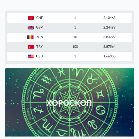
CHF
1
2.10463
GBP
1
2.24498
RON
10
3.83729
TRY
100
3.87564
USD
1
1.66355
ХОРОСКОП