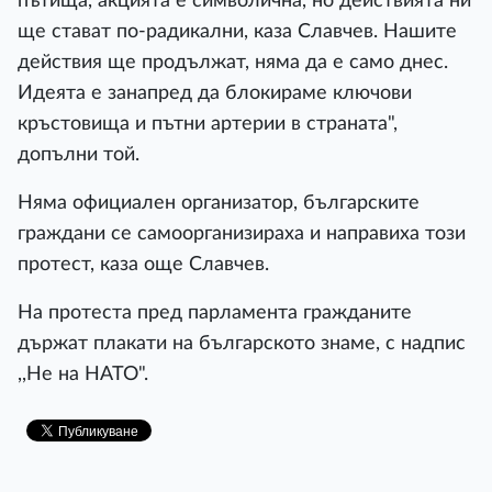
пътища, акцията е символична, но действията ни
ще стават по-радикални, каза Славчев. Нашите
действия ще продължат, няма да е само днес.
Идеята е занапред да блокираме ключови
кръстовища и пътни артерии в страната",
допълни той.
Няма официален организатор, българските
граждани се самоорганизираха и направиха този
протест, каза още Славчев.
На протеста пред парламента гражданите
държат плакати на българското знаме, с надпис
,,Не на НАТО".