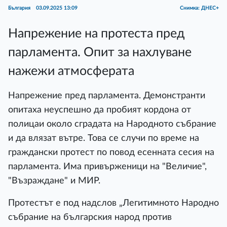
България
03.09.2025 13:09
Снимка: ДНЕС+
Напрежение на протеста пред
парламента. Опит за нахлуване
нажежи атмосферата
Напрежение пред парламента. Демонстранти
опитаха неуспешно да пробият кордона от
полицаи около сградата на Народното събрание
и да влязат вътре. Това се случи по време на
граждански протест по повод есенната сесия на
парламента. Има привърженици на "Величие",
"Възраждане" и МИР.
Протестът е под надслов „Легитимното Народно
събрание на българския народ против