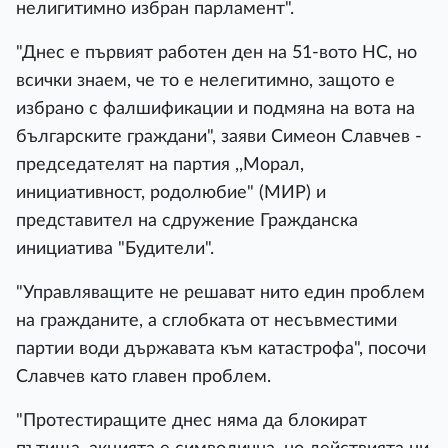
нелигитимно избран парламент".
"Днес е първият работен ден на 51-вото НС, но
всички знаем, че то е нелегитимно, защото е
избрано с фалшификации и подмяна на вота на
българските граждани", заяви Симеон Славчев -
председателят на партия ,,Морал,
инициативност, родолюбие" (МИР) и
представител на сдружение Гражданска
инициатива "Будители".
"Управляващите не решават нито един проблем
на гражданите, а сглобката от несъвместими
партии води държавата към катастрофа", посочи
Славчев като главен проблем.
"Протестиращите днес няма да блокират