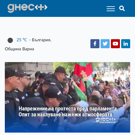
25
℃
- България,
Община Варна