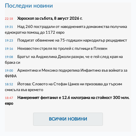
Последни новини
Хороскоп за събота, 8 август 2026 г.
22:18
Над 260 пострадали от наводненията домакинства получиха
19:31
еднократна помощ до 1172 евро
Повдигат обвинение на 75-годишен наркодилър рецидивист
19:23
Неизвестен стреля по тролей с пътници в Плевен
19:16
Братът на Анджелина Джоли разкри, че е гей след края на
19:08
брака си
Аржентина и Мексико подкрепиха Инфантино във войната за
19:00
ФИФА
Йотова: Словото на Стефан Цанев ни призовава да търсим
18:52
смисъла във времето
Намереният фентанил е 12.6 килограма на стойност 300 млн.
18:47
евро
ВСИЧКИ НОВИНИ