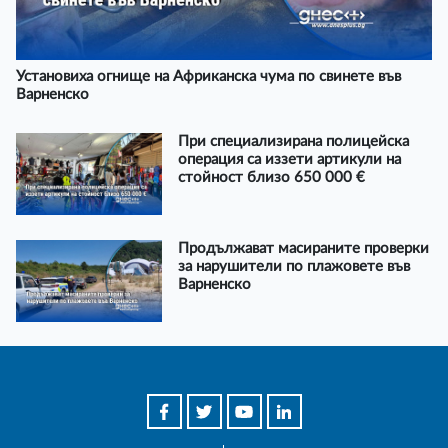
Установиха огнище на Африканска чума по свинете във
Варненско
При специализирана полицейска
операция са иззети артикули на
стойност близо 650 000 €
Продължават масираните проверки
за нарушители по плажовете във
Варненско