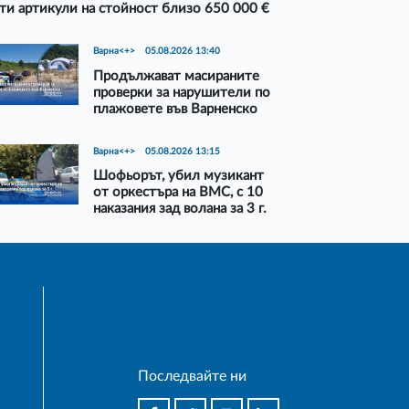
ти артикули на стойност близо 650 000 €
Варна<+>
05.08.2026 13:40
Продължават масираните
проверки за нарушители по
плажовете във Варненско
Варна<+>
05.08.2026 13:15
Шофьорът, убил музикант
от оркестъра на ВМС, с 10
наказания зад волана за 3 г.
Последвайте ни