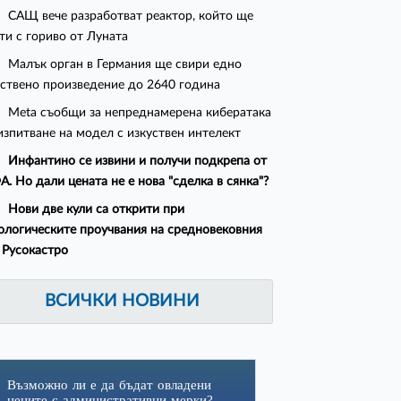
САЩ вече разработват реактор, който ще
ти с гориво от Луната
Малък орган в Германия ще свири едно
ствено произведение до 2640 година
Meta съобщи за непреднамерена кибератака
изпитване на модел с изкуствен интелект
Инфантино се извини и получи подкрепа от
. Но дали цената не е нова "сделка в сянка"?
Нови две кули са открити при
ологическите проучвания на средновековния
 Русокастро
ВСИЧКИ НОВИНИ