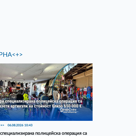
РНА<+>
<+>
06.08.2026 10:43
специализирана полицейска операция са