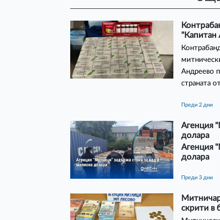
Контраба
"Капитан
Контрабанд
митническ
Андреево п
страната от
преди 2 дни
Агенция "
долара
Агенция "
долара
преди 3 дни
Митничари
скрити в 