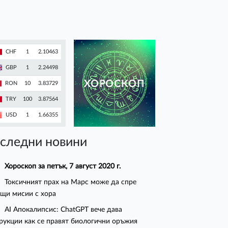
CHF
1
2.10463
GBP
1
2.24498
ХОРОСКОП
RON
10
3.83729
TRY
100
3.87564
USD
1
1.66355
следни новини
Хороскоп за петък, 7 август 2020 г.
Токсичният прах на Марс може да спре
щи мисии с хора
AI Апокалипсис: ChatGPT вече дава
рукции как се правят биологични оръжия