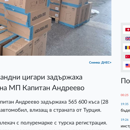
Снимка: ДНЕС+
бандни цигари задържаха
По
на МП Капитан Андреево
00:25
итан Андреево задържаха 565 600 къса (28
19:35
н автомобил, влизащ в страната от Турция.
бъде
19:26
 влекач с полуремарке с турска регистрация.
инст