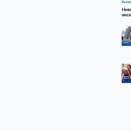
Бълга
Ниво
ниск