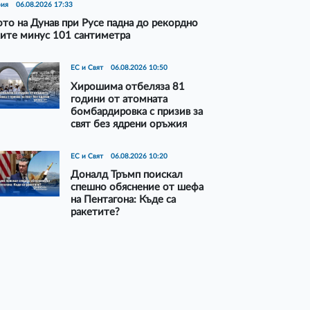
рия
06.08.2026 17:33
то на Дунав при Русе падна до рекордно
ите минус 101 сантиметра
ЕС и Свят
06.08.2026 10:50
Хирошима отбеляза 81
години от атомната
бомбардировка с призив за
свят без ядрени оръжия
ЕС и Свят
06.08.2026 10:20
Доналд Тръмп поискал
спешно обяснение от шефа
на Пентагона: Къде са
ракетите?