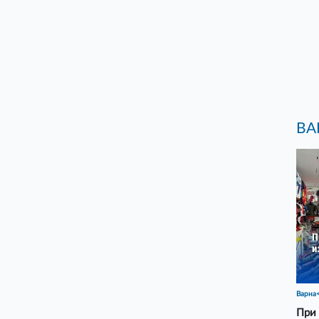
ВА
Варна
При 