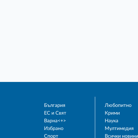
България
Любопитно
ЕС и Свят
Крими
Варна<+>
Наука
Избрано
Мултимедия
Спорт
Всички новин