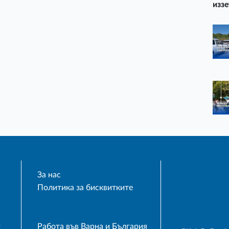
иззе
За нас
Политика за бисквитките
и
Работа във Варна и България