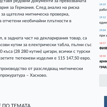
дставя редовни документи за превозваната
19:19
ария за Германия. След анализ на риска
рабо
 за щателна митническа проверка,
19:12
са отчетени необичайни плътности в
един
19:04
при 
 в задната част на декларирания товар, са
18:57
сови кутии за електрически табла, пълни със
ФИФА
0 къса (28 280 кутии) цигари, всички с турски
18:50
ззетите тютюневи изделия е 115 147,50 евро.
архе
град
 производство от разследващ митнически
прокуратура – Хасково.
 ПО ТЕМАТА