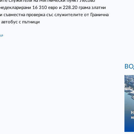
ите служители на Митнически пункт Лесово
недекларирани 16 310 евро и 228.20 грама златни
и съвместна проверка със служителите от Гранична
 автобус с пътници
ца
ВО