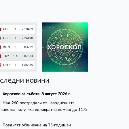
CHF
1
2.10463
GBP
1
2.24498
ХОРОСКОП
RON
10
3.83729
TRY
100
3.87564
USD
1
1.66355
следни новини
Хороскоп за събота, 8 август 2026 г.
Над 260 пострадали от наводненията
кинства получиха еднократна помощ до 1172
Повдигат обвинение на 75-годишен