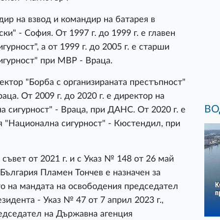
ндир на взвод и командир на батарея в
" - София. От 1997 г. до 1999 г. е главен
рност", а от 1999 г. до 2005 г. е старши
гурност" при МВР - Враца.
 сектор "Борба с организираната престъпност"
ца. От 2009 г. до 2020 г. е директор на
ВО
 сигурност" - Враца, при ДАНС. От 2020 г. е
 "Национална сигурност" - Кюстендил, при
ъвет от 2021 г. и с Указ № 148 от 26 май
 България Пламен Тончев е назначен за
о на мандата на освободения председател
зидента - Указ № 47 от 7 април 2023 г.,
редседател на Държавна агенция