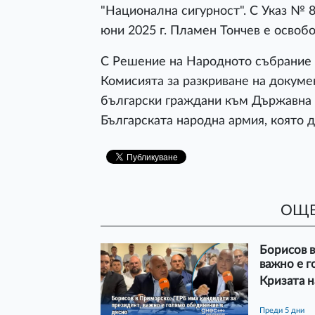
"Национална сигурност". С Указ № 
юни 2025 г. Пламен Тончев е осво
С Решение на Народното събрание о
Комисията за разкриване на докуме
български граждани към Държавна 
Българската народна армия, която 
ОЩЕ
Борисов в
важно е г
Кризата н
преди 5 дни