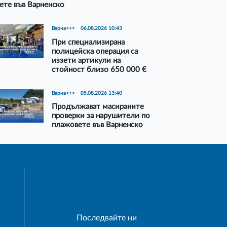
ете във Варненско
Варна<+>
06.08.2026 10:43
При специализирана
полицейска операция са
иззети артикули на
стойност близо 650 000 €
Варна<+>
05.08.2026 13:40
Продължават масираните
проверки за нарушители по
плажовете във Варненско
Последвайте ни