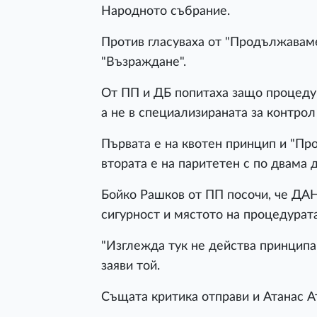
Народното събрание.
Против гласуваха от "Продължаваме
"Възраждане".
От ПП и ДБ попитаха защо процеду
а не в специализираната за контрол
Първата е на квотен принцип и "Пр
втората е на паритетен с по двама 
Бойко Рашков от ПП посочи, че ДАН
сигурност и мястото на процедурата
"Изглежда тук не действа принципа 
заяви той.
Същата критика отправи и Атанас А