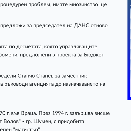
 процедурен проблем, имате мнозинство ще
 предложи за председател на ДАНС отново
ята по досиетата, която управляващите
промени, предложени в проекта за Бюджет
едели Станчо Станев за заместник-
 ръководи агенцията до назначаването на
0 г. във Враца. През 1994 г. завършва висше
 Волов" - гр. Шумен, с придобита
епен "магистър".