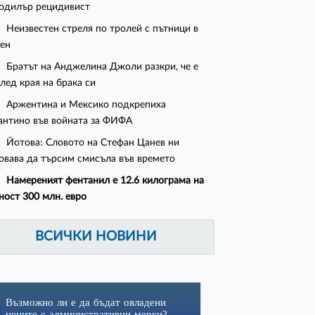
одилър рецидивист
Неизвестен стреля по тролей с пътници в
ен
Братът на Анджелина Джоли разкри, че е
след края на брака си
Аржентина и Мексико подкрепиха
нтино във войната за ФИФА
Йотова: Словото на Стефан Цанев ни
овава да търсим смисъла във времето
Намереният фентанил е 12.6 килограма на
ност 300 млн. евро
ВСИЧКИ НОВИНИ