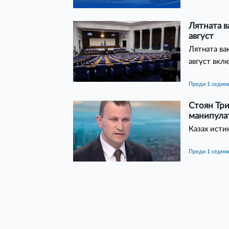
Лятната в
август
Лятната ва
август вкл
преди 1 седми
Стоян Три
манипулат
Казах исти
преди 1 седми