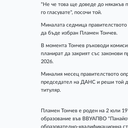
"Не че това ще доведе до някакъв
го гласувате", посочи той.
Миналата седмица правителството
да бъде избран Пламен Тончев.
В момента Тончев ръководи комиси
планират да закрият със законови 
2026.
Миналия месец правителството опр
председател на ДАНС и реши той да
титуляр.
Пламен Тончев е роден на 2 юли 197
образование във ВВУАПВО "Панайот
образователно-квалификационна ст