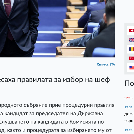
Снимка: БТА
есаха правилата за избор на шеф
По
22:18
 Народното събрание прие процедурни правила
19:31
 на кандидат за председател на Държавна
дома
евро
зслушването на кандидата в Комисията по
д, както и процедурата за избирането му от
19:23