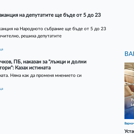
аканция на депутатите ще бъде от 5 до 23
канция на Народното събрание ще бъде от 5 до 23
ючително, решиха депутатите
ца
ВА
чков, ПБ, наказан за "лъжци и долни
ори": Казах истината
ната. Няма как да променя мнението си
ца
Варна
Уста