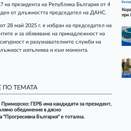
Бълга
87 на президента на Република България от 4
Кора
боден от длъжността председател на ДАНС.
при 
т 28 май 2025 г. е избран на председател на
нтите и за обявяване на принадлежност на
сигурност и разузнавателните служби на
длъжност изпълнява и към момента.
 ПО ТЕМАТА
 Приморско: ГЕРБ има кандидати за президент,
олямо обединение в дясно
а "Прогресивна България" е тотална.