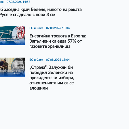
рия
07.08.2026 14:57
б заседна край Белене, нивото на реката
Русе е спаднало с нови 3 см
ЕС и Свят
07.08.2026 18:34
Енергийна тревога в Европа:
Запълнени са едва 57% от
газовите хранилища
ЕС и Свят
07.08.2026 18:04
„Страна“: Залужни би
победил Зеленски на
президентски избори,
отношенията им са се
влошили