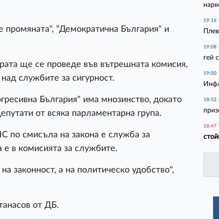
нарк
19:16
 промяната", "Демократична България" и
Плев
19:08
гей 
рата ще се проведе във вътрешната комисия,
19:00
 над службите за сигурност.
Инфа
огресивна България" има мнозинство, докато
18:52
приз
депутати от всяка парламентарна група.
18:47
С по смисъла на закона е служба за
стой
 е в комисията за службите.
на законност, а на политическо удобство",
танасов от ДБ.