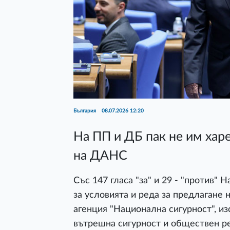
България
08.07.2026 12:20
На ПП и ДБ пак не им хар
на ДАНС
Със 147 гласа "за" и 29 - "против"
за условията и реда за предлагане
агенция "Национална сигурност", и
вътрешна сигурност и обществен ре