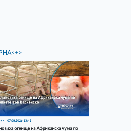
РНА<+>
<+>
07.08.2026 13:43
новиха огнище на Африканска чума по