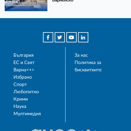
Варненско
България
За нас
ЕС и Свят
Политика за
Варна<+>
бисквитките
Избрано
Спорт
Любопитно
Крими
Наука
Мултимедия