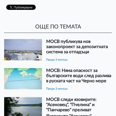
ОЩЕ ПО ТЕМАТА
МОСВ публикува нов
законопроект за депозитната
система за отпадъци
преди 3 месеца
МОСВ: Няма опасност за
българските води след разлива
в руската част на Черно море
преди 3 месеца
МОСВ следи язовирите:
"Асеновец", "Пчелина" и
"Панчарево" преливат