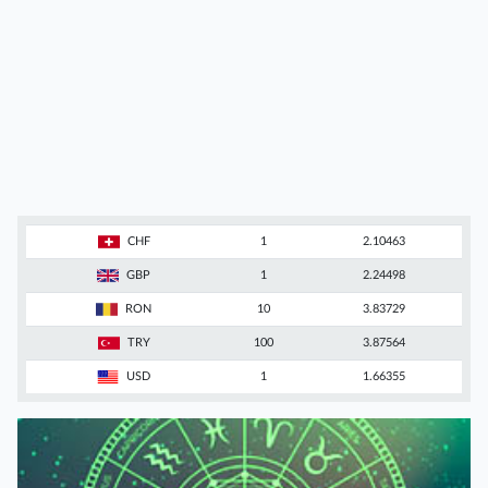
CHF
1
2.10463
GBP
1
2.24498
RON
10
3.83729
TRY
100
3.87564
USD
1
1.66355