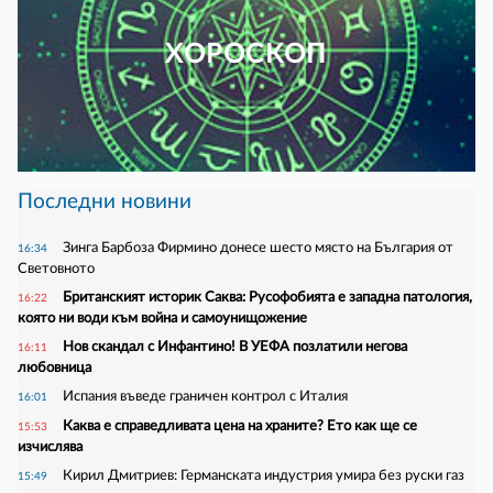
ХОРОСКОП
Последни новини
Зинга Барбоза Фирмино донесе шесто място на България от
16:34
Световното
Британският историк Саква: Русофобията е западна патология,
16:22
която ни води към война и самоунищожение
Нов скандал с Инфантино! В УЕФА позлатили негова
16:11
любовница
Испания въведе граничен контрол с Италия
16:01
Каква е справедливата цена на храните? Ето как ще се
15:53
изчислява
Кирил Дмитриев: Германската индустрия умира без руски газ
15:49