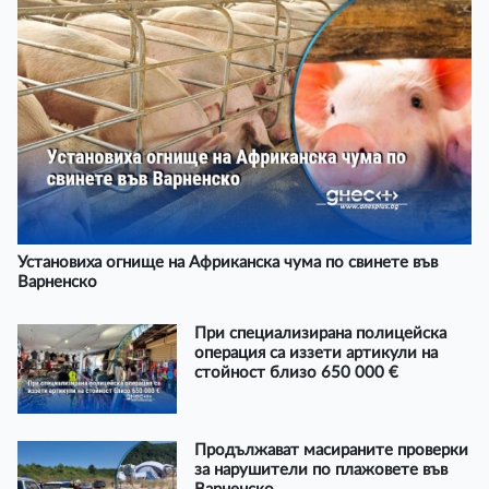
Установиха огнище на Африканска чума по свинете във
Варненско
При специализирана полицейска
операция са иззети артикули на
стойност близо 650 000 €
Продължават масираните проверки
за нарушители по плажовете във