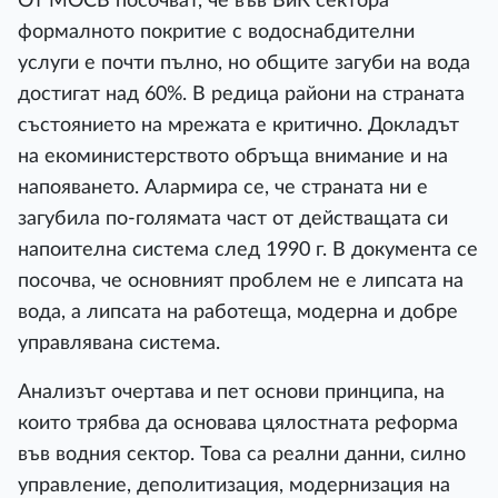
От МОСВ посочват, че във ВиК сектора
формалното покритие с водоснабдителни
услуги е почти пълно, но общите загуби на вода
достигат над 60%. В редица райони на страната
състоянието на мрежата е критично. Докладът
на екоминистерството обръща внимание и на
напояването. Алармира се, че страната ни е
загубила по-голямата част от действащата си
напоителна система след 1990 г. В документа се
посочва, че основният проблем не е липсата на
вода, а липсата на работеща, модерна и добре
управлявана система.
Анализът очертава и пет основи принципа, на
които трябва да основава цялостната реформа
във водния сектор. Това са реални данни, силно
управление, деполитизация, модернизация на