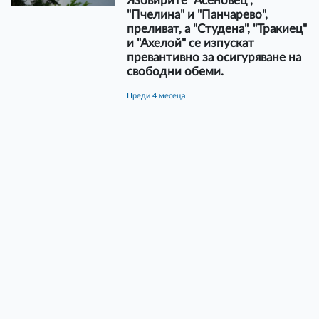
Язовирите "Асеновец",
"Пчелина" и "Панчарево",
преливат, а "Студена", "Тракиец"
и "Ахелой" се изпускат
превантивно за осигуряване на
свободни обеми.
преди 4 месеца