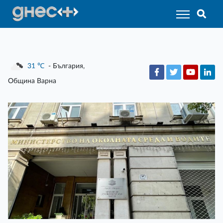
31
℃
- България,
Община Варна