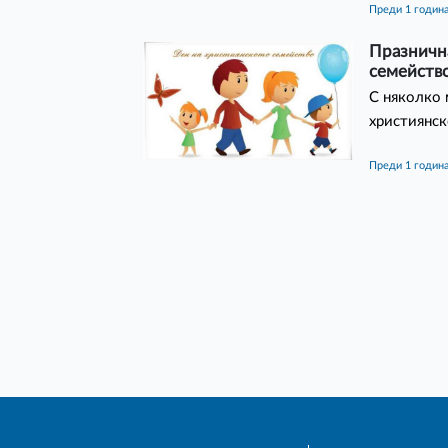
преди 1 годин
Празнична
семейство
С няколко
християнск
преди 1 годин