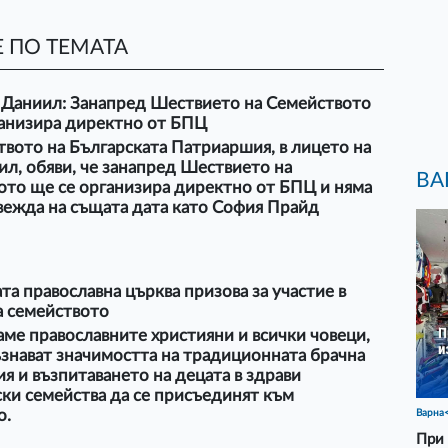
 ПО ТЕМАТА
 Даниил: Занапред Шествието на Семейството
ганизира директно от БПЦ
вото на Българската Патриаршия, в лицето на
аил, обяви, че занапред Шествието на
ВА
ото ще се организира директно от БПЦ и няма
вежда на същата дата като София Прайд
та православна църква призова за участие в
а семейството
ме православните християни и всички човеци,
знават значимостта на традиционната брачна
я и възпитаването на децата в здрави
ки семейства да се присъединят към
о.
Варна
При 