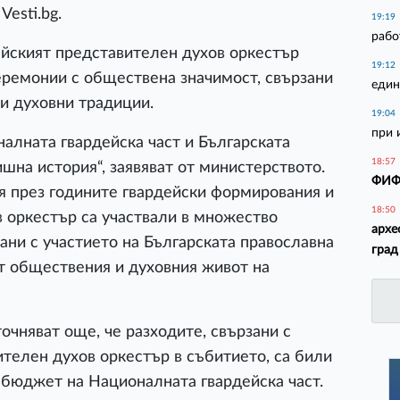
esti.bg.
19:19
рабо
ейският представителен духов оркестър
19:12
еремонии с обществена значимост, свързани
един
 и духовни традиции.
19:04
при 
лната гвардейска част и Българската
18:57
шна история“, заявяват от министерството.
ФИФА
 през годините гвардейски формирования и
18:50
 оркестър са участвали в множество
архе
ани с участието на Българската православна
град
т обществения и духовния живот на
очняват още, че разходите, свързани с
ителен духов оркестър в събитието, са били
 бюджет на Националната гвардейска част.