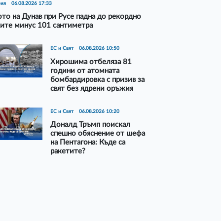
рия
06.08.2026 17:33
то на Дунав при Русе падна до рекордно
ите минус 101 сантиметра
ЕС и Свят
06.08.2026 10:50
Хирошима отбеляза 81
години от атомната
бомбардировка с призив за
свят без ядрени оръжия
ЕС и Свят
06.08.2026 10:20
Доналд Тръмп поискал
спешно обяснение от шефа
на Пентагона: Къде са
ракетите?