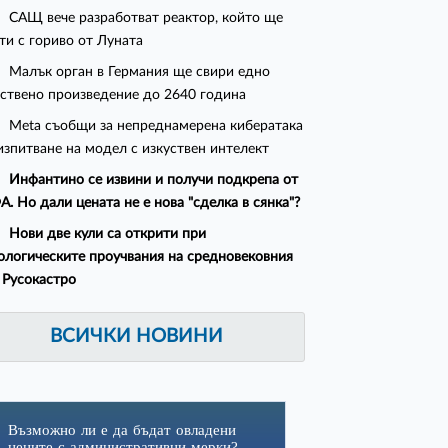
САЩ вече разработват реактор, който ще
ти с гориво от Луната
Малък орган в Германия ще свири едно
ствено произведение до 2640 година
Meta съобщи за непреднамерена кибератака
изпитване на модел с изкуствен интелект
Инфантино се извини и получи подкрепа от
. Но дали цената не е нова "сделка в сянка"?
Нови две кули са открити при
ологическите проучвания на средновековния
 Русокастро
ВСИЧКИ НОВИНИ