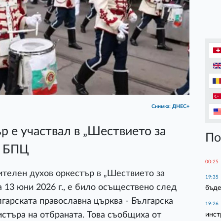
Снимка: ДНЕС+
р е участвал в „Шествието за
По
а БПЦ
00:25
ителен духов оркестър в „Шествието за
19:35
 13 юни 2026 г., е било осъществено след
бъде
гарската православна църква - Българска
19:26
стъра на отбраната. Това съобщиха от
инст