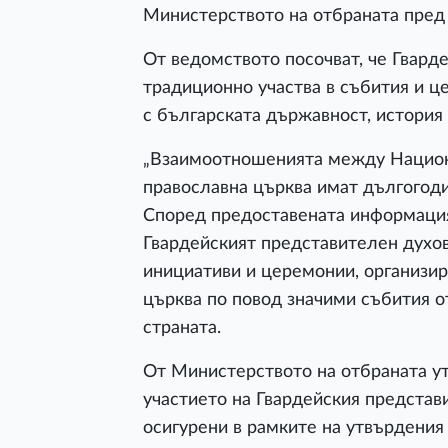
Министерството на отбраната пред V
От ведомството посочват, че Гвард
традиционно участва в събития и ц
с българската държавност, история
„Взаимоотношенията между Национа
православна църква имат дългогоди
Според предоставената информация
Гвардейският представителен духов
инициативи и церемонии, организир
църква по повод значими събития о
страната.
От Министерството на отбраната ут
участието на Гвардейския представ
осигурени в рамките на утвърдения