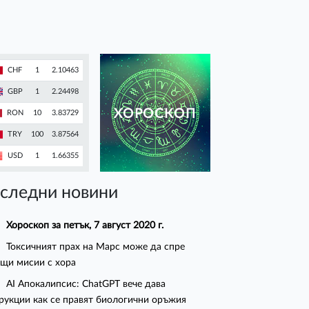
CHF
1
2.10463
GBP
1
2.24498
ХОРОСКОП
RON
10
3.83729
TRY
100
3.87564
USD
1
1.66355
следни новини
Хороскоп за петък, 7 август 2020 г.
Токсичният прах на Марс може да спре
щи мисии с хора
AI Апокалипсис: ChatGPT вече дава
рукции как се правят биологични оръжия