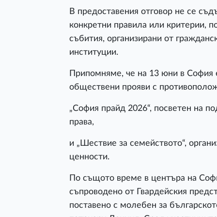
В предоставения отговор не се съ
конкретни правила или критерии, по
събития, организирани от гражданс
институции.
Припомняме, че на 13 юни в София
обществени прояви с противополож
„София прайд 2026“, посветен на п
права,
и „Шествие за семейството“, орган
ценности.
По същото време в центъра на Софи
съпроводено от Гвардейския предс
поставено с молебен за българскот