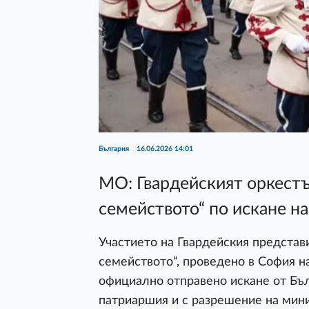
България
16.06.2026 14:01
МО: Гвардейският оркестъ
семейството“ по искане н
Участието на Гвардейския представ
семейството“, проведено в София на
официално отправено искане от Бъл
патриаршия и с разрешение на мини