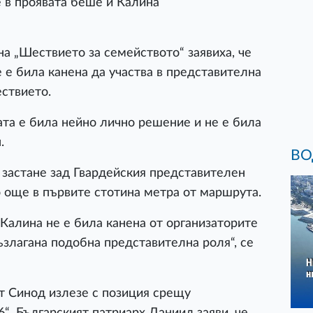
 в проявата беше и Калина
на „Шествието за семейството“ заявиха, че
 е била канена да участва в представителна
ествието.
ата е била нейно лично решение и не е била
.
ВО
 застане зад Гвардейския представителен
о още в първите стотина метра от маршрута.
 Калина не е била канена от организаторите
ъзлагана подобна представителна роля“, се
т Синод излезе с позиция срещу
“. Българският патриарх Даниил заяви, че