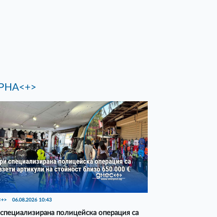
РНА<+>
<+>
06.08.2026 10:43
специализирана полицейска операция са