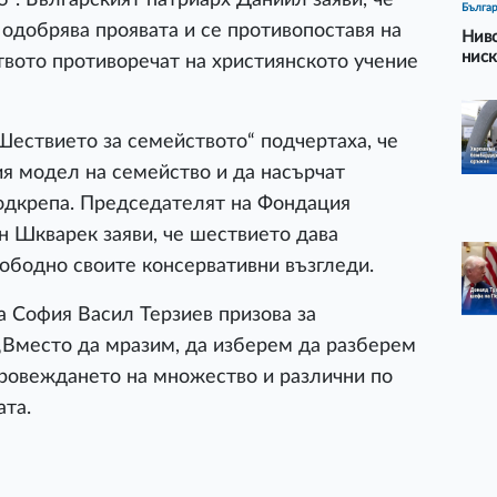
Бълга
 одобрява проявата и се противопоставя на
Ниво
ниск
твото противоречат на християнското учение
„Шествието за семейството“ подчертаха, че
я модел на семейство и да насърчат
подкрепа. Председателят на Фондация
 Шкварек заяви, че шествието дава
вободно своите консервативни възгледи.
а София Васил Терзиев призова за
„Вместо да мразим, да изберем да разберем
 провеждането на множество и различни по
ата.