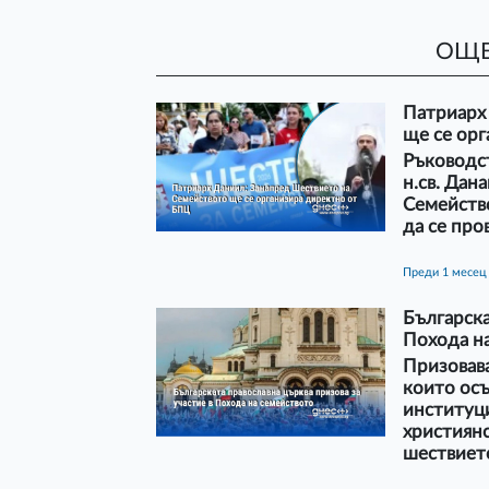
ОЩЕ
Патриарх
ще се ор
Ръководст
н.св. Дан
Семейств
да се про
преди 1 месец
Българска
Похода н
Призовава
които осъ
институци
християнс
шествиет