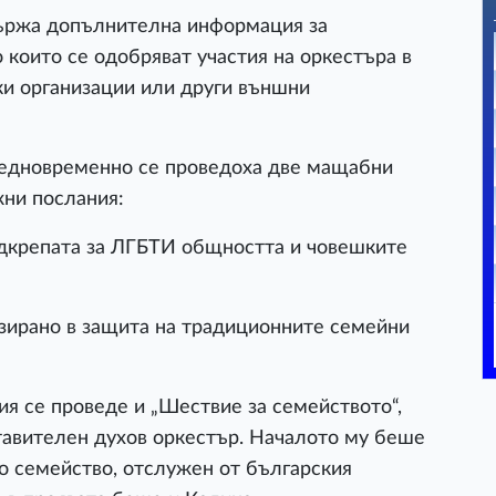
държа допълнителна информация за
 които се одобряват участия на оркестъра в
ки организации или други външни
 едновременно се проведоха две мащабни
ни послания:
одкрепата за ЛГБТИ общността и човешките
изирано в защита на традиционните семейни
я се проведе и „Шествие за семейството“,
тавителен духов оркестър. Началото му беше
о семейство, отслужен от българския