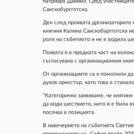
патриарх Даниил. Сред участниците
Сакскобургготска.
Ден след проявата дрганизаторите 
княгиня Калина Сакскобургготска не
роля на събитието и не е водила ш
Появата ѝ в предната част на колон
съгласувана с организационния екип
От организациите са я помолили да
духов оркестър, като това е станал
"Категорично заявяваме, че княгиня
да води шествието, нито ѝ е била в
посочва в позицията.
В навечерието на събитията Светия
провеждането на „София прайд 2026