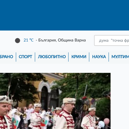
21
℃
- България, Община Варна
БРАНО
СПОРТ
ЛЮБОПИТНО
КРИМИ
НАУКА
МУЛТИ