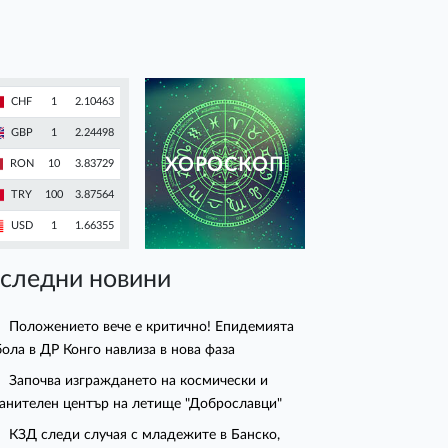
CHF
1
2.10463
GBP
1
2.24498
ХОРОСКОП
RON
10
3.83729
TRY
100
3.87564
USD
1
1.66355
следни новини
Положението вече е критично! Епидемията
бола в ДР Конго навлиза в нова фаза
Започва изграждането на космически и
анителен център на летище "Доброславци"
КЗД следи случая с младежите в Банско,