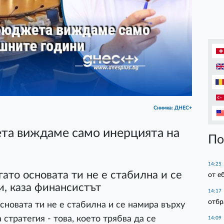
Снимка: ДНЕС+
та виждаме само инерцията на
По
14:25
ато основата ти не е стабилна и се
от е
, каза финансистът
14:17
отбр
сновата ти не е стабилна и се намира върху
стратегия - това, което трябва да се
14:09