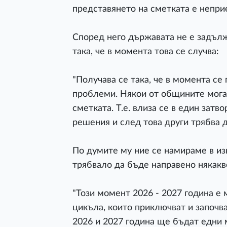
представянето на сметката е непри
Според него държавата не е задълж
така, че в момента това се случва:
"Получава се така, че в момента се 
проблеми. Някои от общините могат
сметката. Т.е. влиза се в един затв
решения и след това други трябва д
По думите му ние се намираме в и
трябвало да бъде направено някакв
"Този момент 2026 - 2027 година е
цикъла, които приключват и започв
2026 и 2027 година ще бъдат едни 