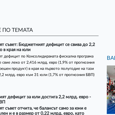
 ПО ТЕМАТА
т съвет: Бюджетният дефицит се свива до 2,2
о в края на юли
т дефицит по Консолидираната фискална програма
ВА
е свие леко от 2,416 млрд. евро (1,9% от прогнозния
решен продукт) в края на първото полугодие на тази
2,2 млрд. евро към 31 юли (1,7% от прогнозния БВП)
ят дефицит за юли достига 2,2 млрд. евро -
БВП
т съвет отчита, че балансът само за юни е
ен и е в размер от 0,22 млрд. евро, като