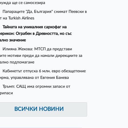
нужда ще се самосезира
Папараците "Да, България" снимат Пеевски в
 на Turkish Airlines
Тайната на уникалния саркофаг на
ерикон: Ограбен в Древността, но със
ално значение
Илияна Жекова: МТСП да представи
ите мотиви преди да намали дирекциите за
ално подпомагане
Кабинетът отпуска 6 млн. евро обезщетение
ирма, управлявана от Евгения Банева
Тръмп: САЩ има огромни запаси от
рипаси
ВСИЧКИ НОВИНИ