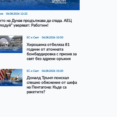
рия
06.08.2026 12:22
то на Дунав продължава да спада. АЕЦ
лодуй” уверяват: Работим!
ЕС и Свят
06.08.2026 10:50
Хирошима отбеляза 81
години от атомната
бомбардировка с призив за
свят без ядрени оръжия
ЕС и Свят
06.08.2026 10:20
Доналд Тръмп поискал
спешно обяснение от шефа
на Пентагона: Къде са
ракетите?