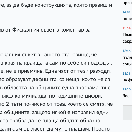
при 
е, за да бъде конструкцията, която правиш и
14:01
полет
13:54
в от Фискалния съвет в коментар за
Перп
сакр
13:46
искалния съвет в нашето становище, че
пълн
в края на краищата сам по себе си подходът,
соци
е, не е приемлив. Една част от тези разходи,
13:38
о образуват дефицита, са неща, които не са
на ф
в областта на общините една програма, тя е
13:30
 няколко милиарда, но годишните цифри,
боеп
 2 пъти по-ниско от това, което се смята, че
 на общините, защото някой е направил едни
ето трябва да се плаща обядът, образно
л дали съм съгласен да му го плащам. Просто