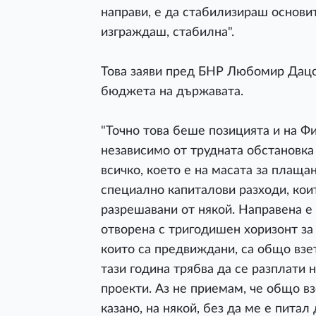
направи, е да стабилизираш основит
изграждаш, стабилна".
Това заяви пред БНР Любомир Дацо
бюджета на държавата.
"Точно това беше позицията и на Ф
независимо от трудната обстановка 
всичко, което е на масата за плащан
специално капиталови разходи, коит
разрешавани от някой. Направена е 
отворена с тригодишен хоризонт за
които са предвиждани, са общо взето
тази година трябва да се разплати
проекти. Аз не приемам, че общо вз
казано, на някой, без да ме е пита