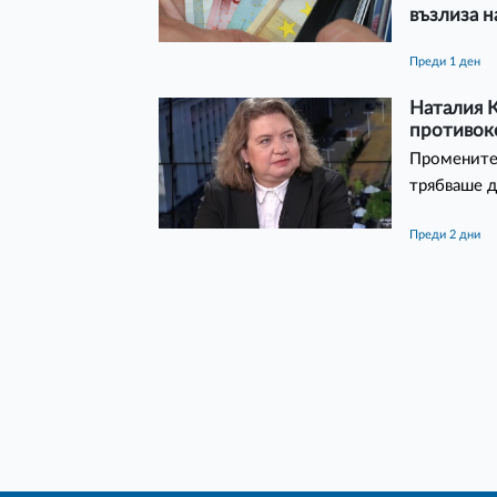
възлиза н
преди 1 ден
Наталия К
противок
Промените 
трябваше д
преди 2 дни