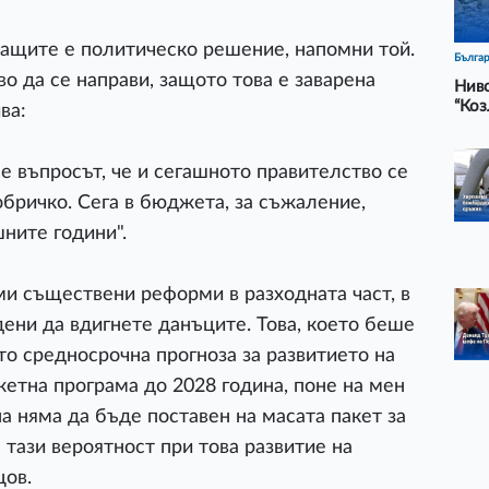
ващите е политическо решение, напомни той.
Бълга
во да се направи, защото това е заварена
Ниво
“Коз
ва:
 е въпросът, че и сегашното правителство се
бричко. Сега в бюджета, за съжаление,
ните години".
ми съществени реформи в разходната част, в
ени да вдигнете данъците. Това, което беше
то средносрочна прогноза за развитието на
етна програма до 2028 година, поне на мен
на няма да бъде поставен на масата пакет за
 тази вероятност при това развитие на
цов.