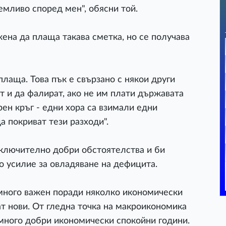
емливо според мен", обясни той.
ена да плаща такава сметка, но се получава
плаща. Това пък е свързано с някои други
 и да фалират, ако не им плати държавата
орен кръг - едни хора са взимали едни
а покриват тези разходи".
зключително добри обстоятелства и би
о усилие за овладяване на дефицита.
 много важен поради няколко икономически
ат нови. От гледна точка на макроикономика
много добри икономически спокойни години.