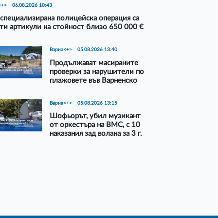
<+>
06.08.2026 10:43
специализирана полицейска операция са
ти артикули на стойност близо 650 000 €
Варна<+>
05.08.2026 13:40
Продължават масираните
проверки за нарушители по
плажовете във Варненско
Варна<+>
05.08.2026 13:15
Шофьорът, убил музикант
от оркестъра на ВМС, с 10
наказания зад волана за 3 г.