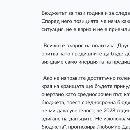
Бюджетът за тази година и за след
Според него позицията, че няма как
ситуация, не е вярна и не е приемли
"Всичко е въпрос на политика. Друг
опитва като предишните да бъде до
виждаме само инерцията на предиш
"Ако не направите достатъчно голе
края на краищата ще бъдете принуд
очертано като средносрочен път, ка
бюджета, тоест средносрочна бюдж
не ми дава увереност, че 2028 годи
вдигане на данъците. Не изключвам
бюджета", прогнозира Любомир Да