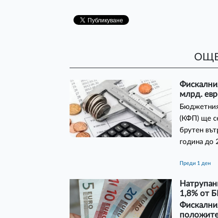
ОЩЕ
Фискалния
млрд. евр
Бюджетния
(КФП) ще с
брутен вът
година до 
преди 1 ден
Натрупани
1,8% от 
Фискалния
положител