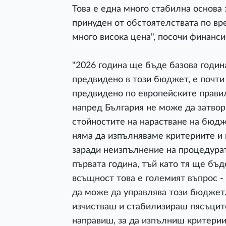
Това е една много стабилна основа 
принуден от обстоятелствата по вр
много висока цена", посочи финанси
"2026 година ще бъде базова година
предвидено в този бюджет, е почти 
предвидено по европейските правила
напред България не може да затвори
стойностите на нарастване на бюдже
няма да изпълняваме критериите и
заради неизпълнение на процедура
първата година, тъй като тя ще бъде
всъщност това е големият въпрос - 
да може да управлява този бюджет.
изчистваш и стабилизираш пясъците"
направиш, за да изпълниш критериит