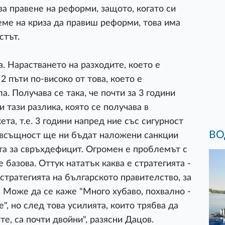
за правене на реформи, защото, когато си
еме на криза да правиш реформи, това има
стът.
. Нарастването на разходите, което е
2 пъти по-високо от това, което е
. Получава се така, че почти за 3 години
 тази разлика, която се получава в
та, т.е. 3 години напред ние със сигурност
ВО
 всъщност ще ни бъдат наложени санкции
та за свръхдефицит. Огромен е проблемът с
 базова. Оттук нататък каква е стратегията -
стратегията на българското правителство, за
 Може да се каже "Много хубаво, похвално -
, но след това усилията, които трябва да
е, са почти двойни", разясни Дацов.