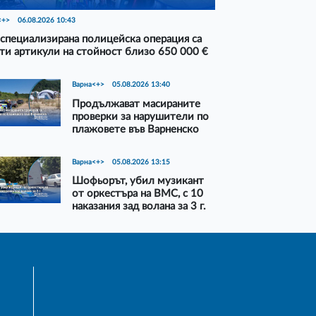
<+>
06.08.2026 10:43
специализирана полицейска операция са
ти артикули на стойност близо 650 000 €
Варна<+>
05.08.2026 13:40
Продължават масираните
проверки за нарушители по
плажовете във Варненско
Варна<+>
05.08.2026 13:15
Шофьорът, убил музикант
от оркестъра на ВМС, с 10
наказания зад волана за 3 г.