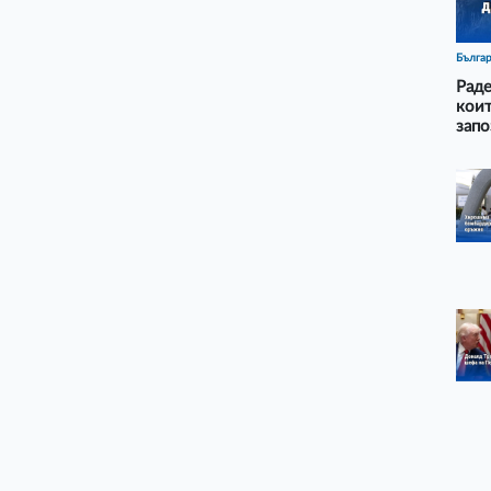
Бълга
Раде
коит
запо