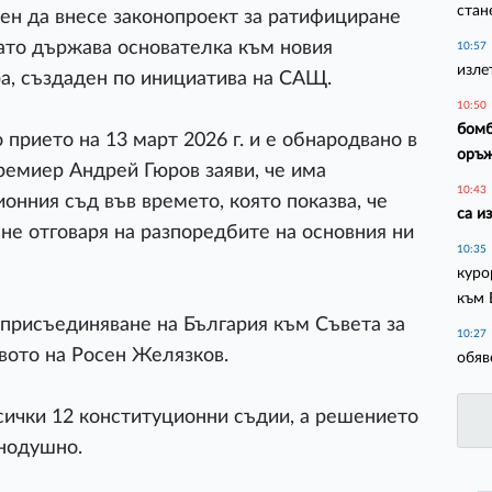
стан
ен да внесе законопроект за ратифициране
ато държава основателка към новия
10:57
изле
а, създаден по инициатива на САЩ.
10:50
бомб
прието на 13 март 2026 г. и е обнародвано в
оръ
ремиер Андрей Гюров заяви, че има
10:43
онния съд във времето, която показва, че
са и
е отговаря на разпоредбите на основния ни
10:35
куро
към 
присъединяване на България към Съвета за
10:27
вото на Росен Желязков.
обяв
всички 12 конституционни съдии, а решението
инодушно.