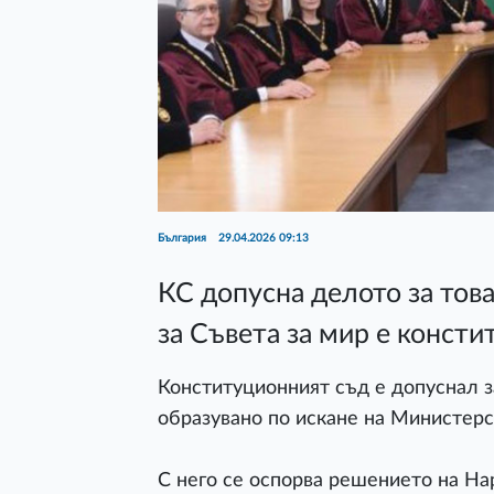
България
29.04.2026 09:13
КС допусна делото за тов
за Съвета за мир е конст
Конституционният съд е допуснал з
образувано по искане на Министерс
С него се оспорва решението на На