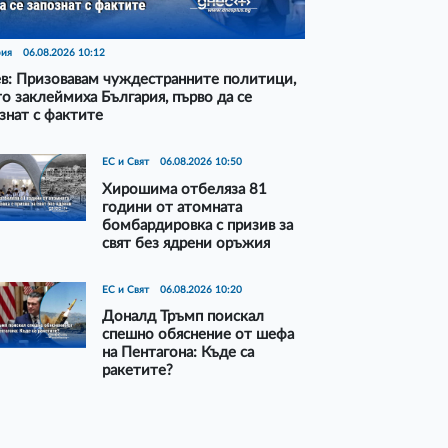
рия
06.08.2026 10:12
в: Призовавам чуждестранните политици,
о заклеймиха България, първо да се
знат с фактите
ЕС и Свят
06.08.2026 10:50
Хирошима отбеляза 81
години от атомната
бомбардировка с призив за
свят без ядрени оръжия
ЕС и Свят
06.08.2026 10:20
Доналд Тръмп поискал
спешно обяснение от шефа
на Пентагона: Къде са
ракетите?