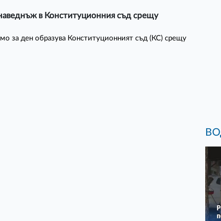
 наведнъж в Конституционния съд срещу
амо за ден образува Конституционният съд (КС) срещу
ВО