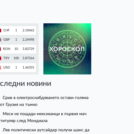
CHF
1
2.10463
GBP
1
2.24498
ХОРОСКОП
RON
10
3.83729
TRY
100
3.87564
USD
1
1.66355
следни новини
Срив в електроснабдяването остави голяма
 от Грузия на тъмно
Меси не пощади мексиканци в първия мач
 титуляр след Мондиала
Ляв политически аутсайдер получи шанс да