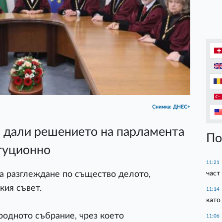
Снимка: ДНЕС+
а дали решението на парламента
По
итуционно
11:21
част
а разглеждане по същество делото,
кия съвет.
11:14
като
родното събрание, чрез което
11:06