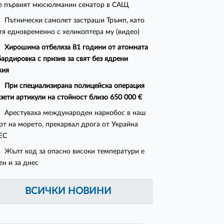
е първият мюсюлманин сенатор в САЩ
Пътнически самолет застраши Тръмп, като
тя едновременно с хеликоптера му (видео)
Хирошима отбеляза 81 години от атомната
ардировка с призив за свят без ядрени
жия
При специализирана полицейска операция
ззети артикули на стойност близо 650 000 €
Арестуваха международен наркобос в наш
рт на морето, прекарвал дрога от Украйна
ЕС
Жълт код за опасно високи температури е
ен и за днес
ВСИЧКИ НОВИНИ