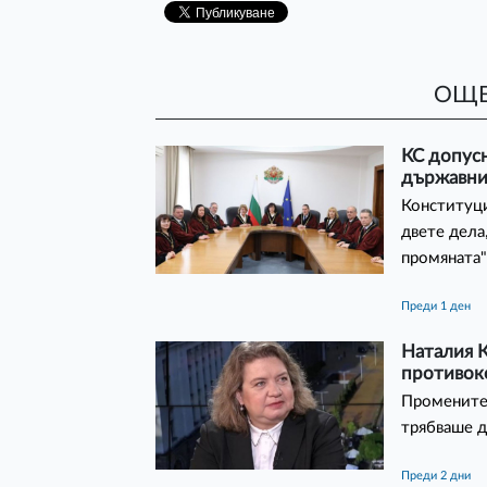
ОЩЕ
КС допусн
държавния
Конституци
двете дела
промяната
преди 1 ден
Наталия К
противок
Промените 
трябваше д
преди 2 дни