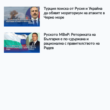
Турция поиска от Русия и Украйна
да обявят мораториум на атаките в
Черно море
Руското МВнР: Реториката на
България е по-сдържана и
рационална с правителството на
Радев