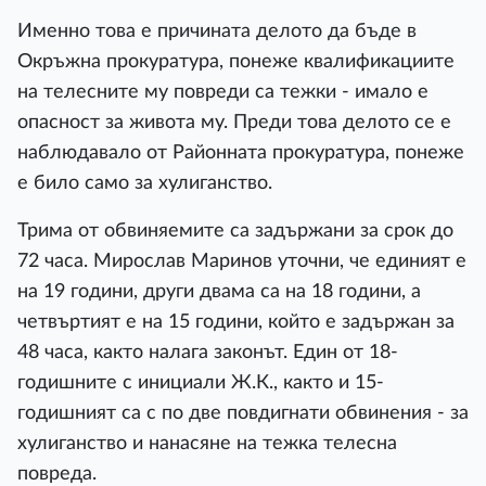
Именно това е причината делото да бъде в
Окръжна прокуратура, понеже квалификациите
на телесните му повреди са тежки - имало е
опасност за живота му. Преди това делото се е
наблюдавало от Районната прокуратура, понеже
е било само за хулиганство.
Трима от обвиняемите са задържани за срок до
72 часа. Мирослав Маринов уточни, че единият е
на 19 години, други двама са на 18 години, а
четвъртият е на 15 години, който е задържан за
48 часа, както налага законът. Един от 18-
годишните с инициали Ж.К., както и 15-
годишният са с по две повдигнати обвинения - за
хулиганство и нанасяне на тежка телесна
повреда.