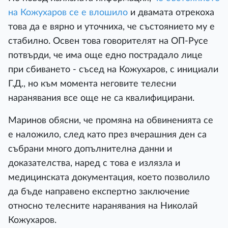
на Кожухаров се е влошило
и двамата отрекоха
това да е вярно и уточниха, че състоянието му е
стабилно. Освен това говорителят на ОП-Русе
потвърди, че има още едно пострадало лице
при сбиването - съсед на Кожухаров, с инициали
Г.Д., но към момента неговите телесни
наранявания все още не са квалифицирани.
Маринов обясни, че промяна на обвиненията се
е наложило, след като през вчерашния ден са
събрани много допълнителна данни и
доказателства, наред с това е излязла и
медицинската документация, което позволило
да бъде направено експертно заключение
относно телесните наранявания на Николай
Кожухаров.