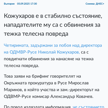
България
05.09.2025 17:30
Снимка: ДНЕС+
Кожухаров е в стабилно състояние,
нападателите му са с обвинения за
тежка телесна повреда
Четиримата, задържани за побоя над директора
на ОДМВР-Русе Николай Кожухаров,
са с
повдигнати обвинения за нанасяне на тежка
телесна повреда.
Това заяви на брифинг говорителят на
Окръжната прокуратура в Русе Мирослав
Маринов, в който участва и зам.-директорът на
ОДВМР-Русе комисар Александър Ковачев.
По повод излязлата информация,
че състоянието