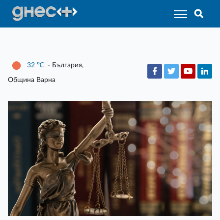
32
℃
- България,
Община Варна