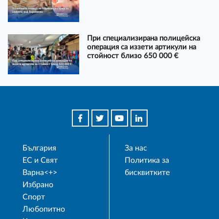
При специализирана полицейска
операция са иззети артикули на
стойност близо 650 000 €
България
За нас
ЕС и Свят
Политика за
Варна<+>
бисквитките
Избрано
Спорт
Любопитно