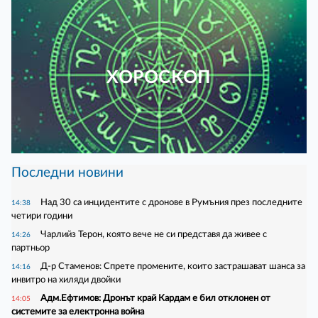
ХОРОСКОП
Последни новини
Над 30 са инцидентите с дронове в Румъния през последните
14:38
четири години
Чарлийз Терон, която вече не си представя да живее с
14:26
партньор
Д-р Стаменов: Спрете промените, които застрашават шанса за
14:16
инвитро на хиляди двойки
Адм.Ефтимов: Дронът край Кардам е бил отклонен от
14:05
системите за електронна война