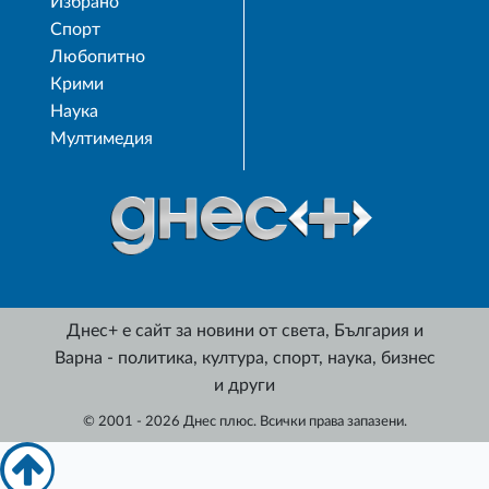
Избрано
Спорт
Любопитно
Крими
Наука
Мултимедия
Днес+ е сайт за новини от света, България и
Варна - политика, култура, спорт, наука, бизнес
и други
© 2001 - 2026 Днес плюс. Всички права запазени.