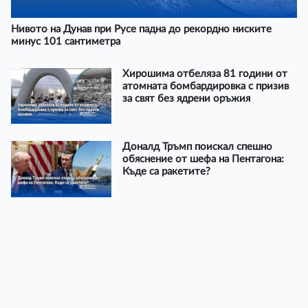
Нивото на Дунав при Русе падна до рекордно ниските
минус 101 сантиметра
Хирошима отбеляза 81 години от
атомната бомбардировка с призив
за свят без ядрени оръжия
Доналд Тръмп поискал спешно
обяснение от шефа на Пентагона:
Къде са ракетите?