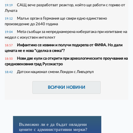
САЩ вече разработват реактор, който ще работи с гориво от
19:19
Луната
Малък орган в Германия ще свири едно единствено
19:12
произведение до 2640 година
Meta съобщи за непреднамерена кибератака при изпитване на
19:04
модел с изкуствен интелект
Инфантино се извини и получи подкрепа от ФИФА. Но дали
18:57
цената не е нова "сделка в сянка"?
Нови две кули са открити при археологическите проучвания на
18:50
средновековния град Русокастро
Датски национал смени Лондон с Ливърпул
18:42
ВСИЧКИ НОВИНИ