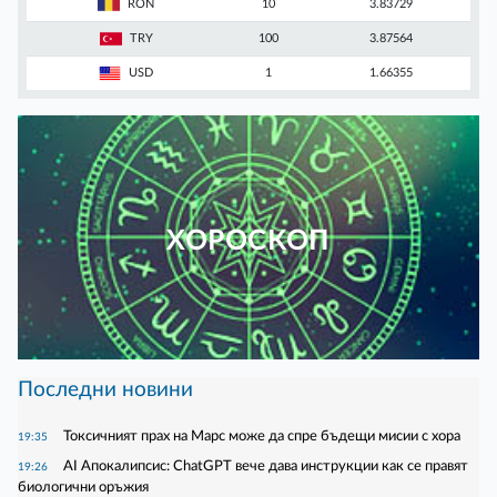
RON
10
3.83729
TRY
100
3.87564
USD
1
1.66355
ХОРОСКОП
Последни новини
Токсичният прах на Марс може да спре бъдещи мисии с хора
19:35
AI Апокалипсис: ChatGPT вече дава инструкции как се правят
19:26
биологични оръжия