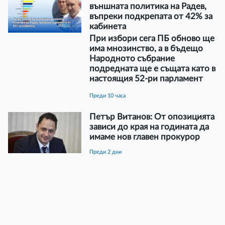
външната политика на Радев,
въпреки подкрепата от 42% за
кабинета
При избори сега ПБ обново ще
има мнозинство, а в бъдещо
Народното събрание
подредната ще е същата като в
настоящия 52-ри парламент
преди 10 часа
Петър Витанов: От опозицията
зависи до края на годината да
имаме нов главен прокурор
преди 2 дни