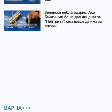
Зеленски неблагодарно: Ако
Байдън ми беше дал лиценза за
"Пейтриът", сега щеше да има за
всички
ВАРНА<+>