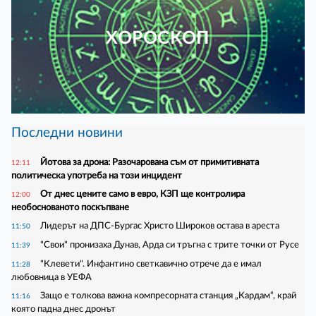
ХОРОСКОП
Последни новини
Йотова за дрона: Разочарована съм от примитивната
12:11
политическа употреба на този инцидент
От днес цените само в евро, КЗП ще контролира
12:00
необоснованото поскъпване
Лидерът на ДПС-Бургас Христо Широков остава в ареста
11:50
"Свои" пронизаха Дунав, Арда си тръгна с трите точки от Русе
11:39
"Клевети". Инфантино светкавично отрече да е имал
11:28
любовница в УЕФА
Защо е толкова важна компресорната станция „Кардам“, край
11:16
която падна днес дронът