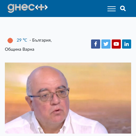
29
℃
- България,
Община Варна