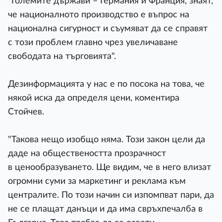
"Големите държави – Германия и Франция, знаят,
че националното производство е въпрос на
национална сигурност и съумяват да се справят
с този проблем главно чрез увеличаване
свободата на търговията".
Дезинформацията у нас е по посока на това, че
някой иска да определя цени, коментира
Стойчев.
"Такова нещо изобщо няма. Този закон цели да
даде на обществеността прозрачност
в ценообразуването. Ще видим, че в него влизат
огромни суми за маркетинг и реклама към
централите. По този начин си изпомпват пари, да
не се плащат данъци и да има свръхпечалба в