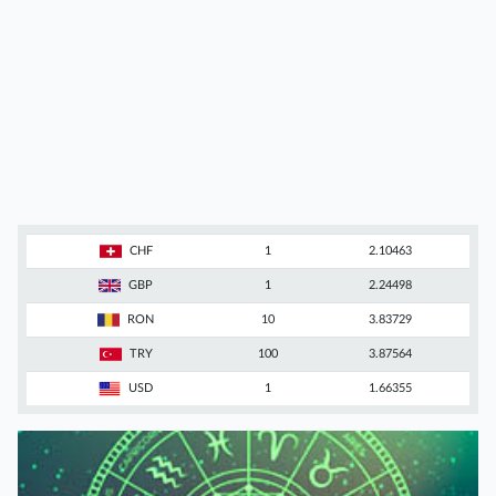
CHF
1
2.10463
GBP
1
2.24498
RON
10
3.83729
TRY
100
3.87564
USD
1
1.66355