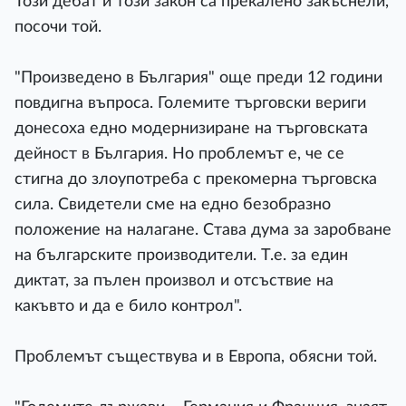
Този дебат и този закон са прекалено закъснели,
посочи той.
"Произведено в България" още преди 12 години
повдигна въпроса. Големите търговски вериги
донесоха едно модернизиране на търговската
дейност в България. Но проблемът е, че се
стигна до злоупотреба с прекомерна търговска
сила. Свидетели сме на едно безобразно
положение на налагане. Става дума за заробване
на българските производители. Т.е. за един
диктат, за пълен произвол и отсъствие на
какъвто и да е било контрол".
Проблемът съществува и в Европа, обясни той.