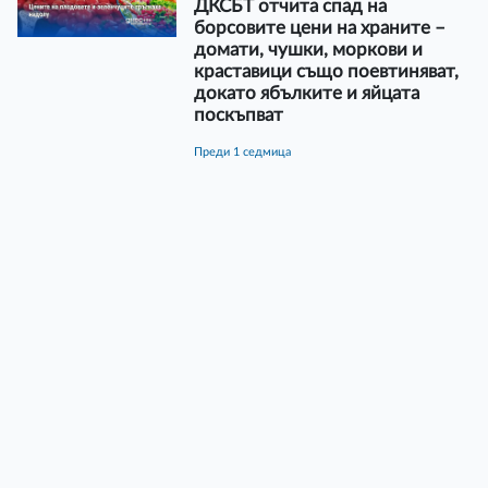
ДКСБТ отчита спад на
борсовите цени на храните –
домати, чушки, моркови и
краставици също поевтиняват,
докато ябълките и яйцата
поскъпват
преди 1 седмица