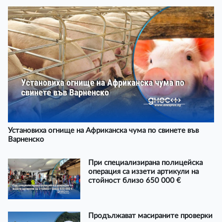
Установиха огнище на Африканска чума по свинете във
Варненско
При специализирана полицейска
операция са иззети артикули на
стойност близо 650 000 €
Продължават масираните проверки