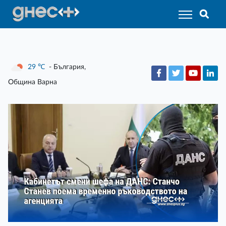
29
℃
- България,
Община Варна