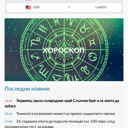
USD
1
1.66355
ХОРОСКОП
Последни новини
Украинец закла сънародник край Слънчев бряг и се опита да
18:06
избяга
Тениската на военния министър превзе социалните мрежи
17:54
26-годишен опита да подкупи полицаи със 100 евро след
17:44
положителен тест за кокаин