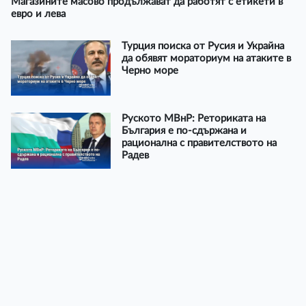
Магазините масово продължават да работят с етикети в
евро и лева
Турция поиска от Русия и Украйна
да обявят мораториум на атаките в
Черно море
Руското МВнР: Реториката на
България е по-сдържана и
рационална с правителството на
Радев