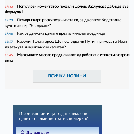
Популярен коментатор похвали Цолов: Заслужава да бъде във
17:33
Формула 1
Пожарникари рискуваха живота си, за да спасят бедстващо
17:23
куче в язовир "Кърджали"
Как се движеха цените през изминалата седмица
17:08
Каролин Галактерос: Ще последва ли Путин примера на Иран
16:57
да атакува американския капитал?
Магазините масово продължават да работят с етикети в евро и
16:45
лева
ВСИЧКИ НОВИНИ