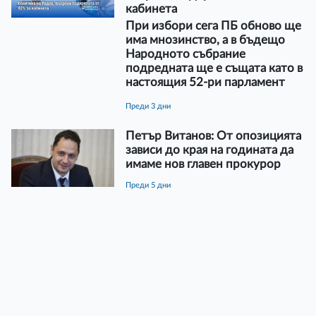
кабинета
При избори сега ПБ обново ще
има мнозинство, а в бъдещо
Народното събрание
подредната ще е същата като в
настоящия 52-ри парламент
преди 3 дни
Петър Витанов: От опозицията
зависи до края на годината да
имаме нов главен прокурор
преди 5 дни