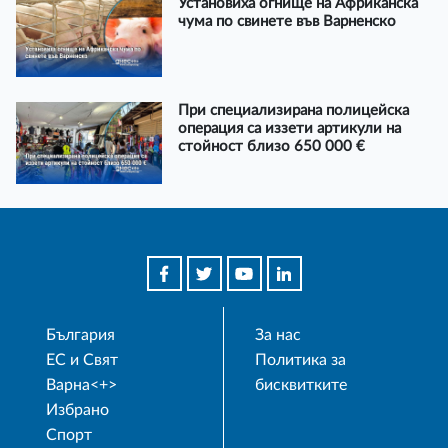
Установиха огнище на Африканска
чума по свинете във Варненско
При специализирана полицейска
операция са иззети артикули на
стойност близо 650 000 €
България
За нас
ЕС и Свят
Политика за
Варна<+>
бисквитките
Избрано
Спорт