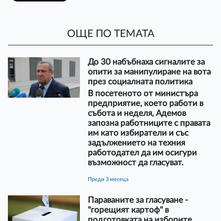
ОЩЕ ПО ТЕМАТА
До 30 набъбнаха сигналите за
опити за манипулиране на вота
през социалната политика
В посетеното от министъра
предприятие, което работи в
събота и неделя, Адемов
запозна работниците с правата
им като избиратели и със
задължението на техния
работодател да им осигури
възможност да гласуват.
преди 3 месеца
Параваните за гласуване -
"горещият картоф" в
подготовката на изборите