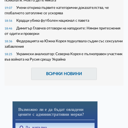
психопати. Моето дете никога"
Учени откриха първите категорични доказателства, че
19:07
глобалното затопляне се ускорява
Крадци убиха футболен национал с павета
18:56
Димитър Главчев отговори на нападките: Нямам притеснения
18:46
от одити и проверки
Федерацията на Южна Корея подкупвала съдии със сексуални
18:36
забавления
Украински анализатор: Северна Корея е пълноправен участник
18:25
във войната на Русия срещу Украйна
ВСИЧКИ НОВИНИ