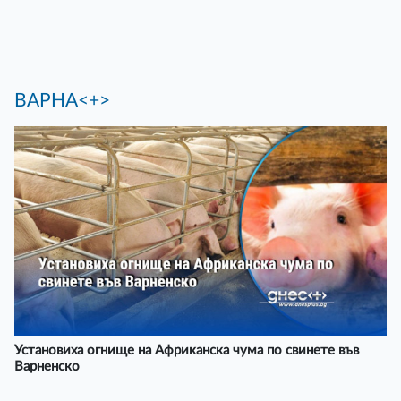
ВАРНА<+>
Установиха огнище на Африканска чума по свинете във
Варненско