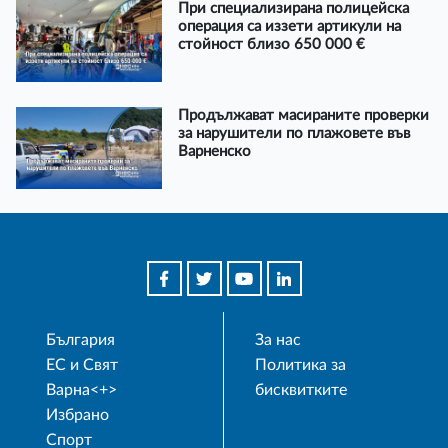
При специализирана полицейска
операция са иззети артикули на
стойност близо 650 000 €
Продължават масираните проверки
за нарушители по плажовете във
Варненско
България
За нас
ЕС и Свят
Политика за
Варна<+>
бисквитките
Избрано
Спорт