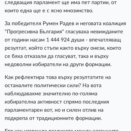
следващия парламент ще има пет партии, от
които една ще е с ясно мнозинство.
За победителя Румен Радев и неговата коалиция
"Прогресивна България" гласуваха невижданите
от години насам 1 444 924 души - впечатляващ
резултат, който стъпи както върху онези, които
се бяха отказали да гласуват, така и върху
недоволни избиратели на други формации.
Как рефлектира това върху резултатите на
останалите политически сили? На вота
наблюдавахме значително по-голяма
избирателна активност спрямо последния
парламентарен вот, но и силен отлив на
подкрепа от традиционните формации.