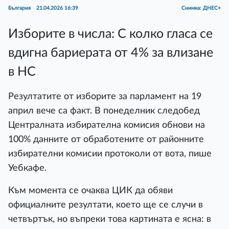
България
21.04.2026 16:39
Снимка: ДНЕС+
Изборите в числа: С колко гласа се
вдигна бариерата от 4% за влизане
в НС
Резултатите от изборите за парламент на 19
април вече са факт. В понеделник следобед
Централната избирателна комисия обнови на
100% данните от обработените от районните
избирателни комисии протоколи от вота, пише
Уебкафе.
Към момента се очаква ЦИК да обяви
официалните резултати, което ще се случи в
четвъртък, но въпреки това картината е ясна: в