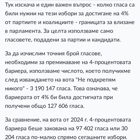
Тук изскача и един важен въпрос - колко гласа са
били нужни на тези избори за достигане на 4%
от партиите и коалициите - границата за влизане
в парламента. За целта използваме само
гласовете, подадени за партии и кандидати.
За да изчислим точния брой гласове,
необходими за преминаване на 4-процентовата
бариера, използваме числото, което получихме
след изваждането на вота "Не подкрепям
никого" - 3 190 147 гласа. Това означава, че
бариерата от 4% би била достигната при
получени общо 127 606 гласа.
За сравнение, на вота от 2024 г. 4-процентовата
бариера беше закована на 97 402 гласа или 30
204 гласа по-малко спрямо сегашните избори.